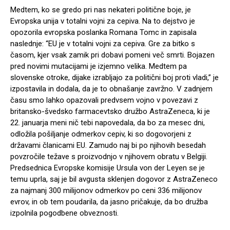
Medtem, ko se gredo pri nas nekateri politične boje, je
Evropska unija v totalni vojni za cepiva. Na to dejstvo je
opozorila evropska poslanka Romana Tomc in zapisala
naslednje: “EU je v totalni vojni za cepiva. Gre za bitko s
časom, kjer vsak zamik pri dobavi pomeni več smrti. Bojazen
pred novimi mutacijami je izjemno velika. Medtem pa
slovenske otroke, dijake izrabljajo za politični boj proti vladi,” je
izpostavila in dodala, da je to obnašanje zavržno. V zadnjem
času smo lahko opazovali predvsem vojno v povezavi z
britansko-švedsko farmacevtsko družbo AstraZeneca, ki je
22. januarja meni nič tebi napovedala, da bo za mesec dni,
odložila pošiljanje odmerkov cepiv, ki so dogovorjeni z
državami članicami EU. Zamudo naj bi po njihovih besedah
povzročile težave s proizvodnjo v njihovem obratu v Belgiji.
Predsednica Evropske komisije Ursula von der Leyen se je
temu uprla, saj je bil avgusta sklenjen dogovor z AstraZeneco
za najmanj 300 milijonov odmerkov po ceni 336 milijonov
evrov, in ob tem poudarila, da jasno pričakuje, da bo družba
izpolnila pogodbene obveznosti.