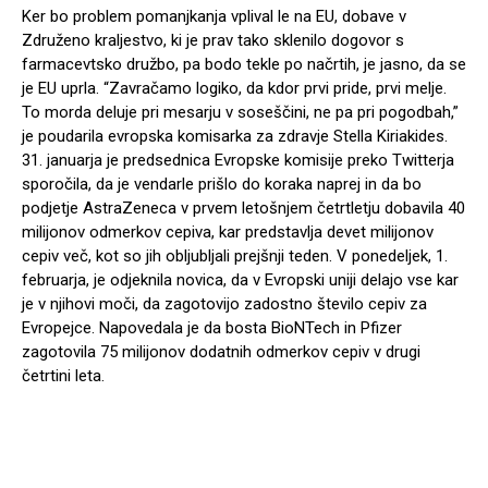
Ker bo problem pomanjkanja vplival le na EU, dobave v
Združeno kraljestvo, ki je prav tako sklenilo dogovor s
farmacevtsko družbo, pa bodo tekle po načrtih, je jasno, da se
je EU uprla. “Zavračamo logiko, da kdor prvi pride, prvi melje.
To morda deluje pri mesarju v soseščini, ne pa pri pogodbah,”
je poudarila evropska komisarka za zdravje Stella Kiriakides.
31. januarja je predsednica Evropske komisije preko Twitterja
sporočila, da je vendarle prišlo do koraka naprej in da bo
podjetje AstraZeneca v prvem letošnjem četrtletju dobavila 40
milijonov odmerkov cepiva, kar predstavlja devet milijonov
cepiv več, kot so jih obljubljali prejšnji teden. V ponedeljek, 1.
februarja, je odjeknila novica, da v Evropski uniji delajo vse kar
je v njihovi moči, da zagotovijo zadostno število cepiv za
Evropejce. Napovedala je da bosta BioNTech in Pfizer
zagotovila 75 milijonov dodatnih odmerkov cepiv v drugi
četrtini leta.