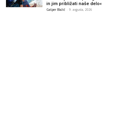
in jim približati naše delo«
Gašper Blažič
-
9. avgusta, 2026