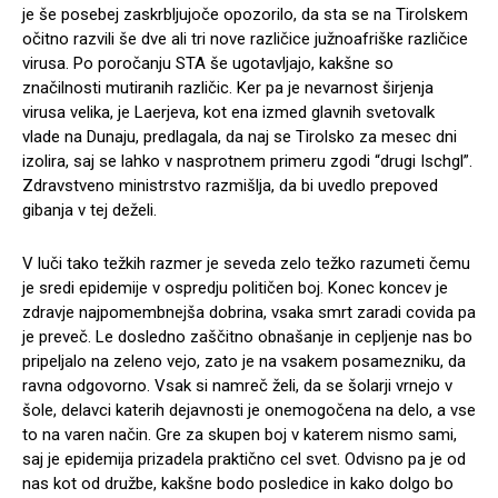
je še posebej zaskrbljujoče opozorilo, da sta se na Tirolskem
očitno razvili še dve ali tri nove različice južnoafriške različice
virusa. Po poročanju STA še ugotavljajo, kakšne so
značilnosti mutiranih različic. Ker pa je nevarnost širjenja
virusa velika, je Laerjeva, kot ena izmed glavnih svetovalk
vlade na Dunaju, predlagala, da naj se Tirolsko za mesec dni
izolira, saj se lahko v nasprotnem primeru zgodi “drugi Ischgl”.
Zdravstveno ministrstvo razmišlja, da bi uvedlo prepoved
gibanja v tej deželi.
V luči tako težkih razmer je seveda zelo težko razumeti čemu
je sredi epidemije v ospredju političen boj. Konec koncev je
zdravje najpomembnejša dobrina, vsaka smrt zaradi covida pa
je preveč. Le dosledno zaščitno obnašanje in cepljenje nas bo
pripeljalo na zeleno vejo, zato je na vsakem posamezniku, da
ravna odgovorno. Vsak si namreč želi, da se šolarji vrnejo v
šole, delavci katerih dejavnosti je onemogočena na delo, a vse
to na varen način. Gre za skupen boj v katerem nismo sami,
saj je epidemija prizadela praktično cel svet. Odvisno pa je od
nas kot od družbe, kakšne bodo posledice in kako dolgo bo