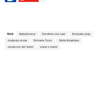
TAGS
AstraZeneca
Dorothee von Laer
Evropska unija
mutacije virusa
Romana Tomc
Stella Kiriakides
ursula von der leyen
vojna s cepivi