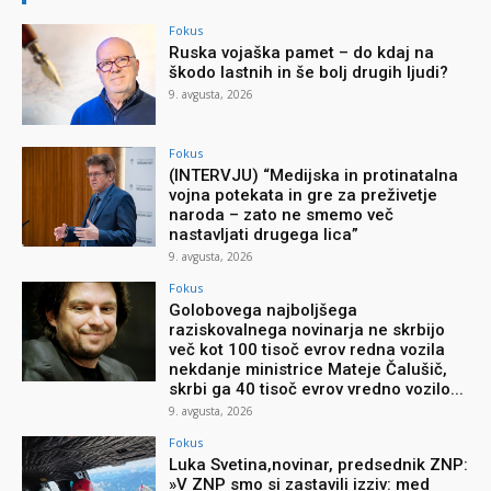
Fokus
Ruska vojaška pamet – do kdaj na
škodo lastnih in še bolj drugih ljudi?
9. avgusta, 2026
Fokus
(INTERVJU) “Medijska in protinatalna
vojna potekata in gre za preživetje
naroda – zato ne smemo več
nastavljati drugega lica”
9. avgusta, 2026
Fokus
Golobovega najboljšega
raziskovalnega novinarja ne skrbijo
več kot 100 tisoč evrov redna vozila
nekdanje ministrice Mateje Čalušič,
skrbi ga 40 tisoč evrov vredno vozilo...
9. avgusta, 2026
Fokus
Luka Svetina,novinar, predsednik ZNP:
»V ZNP smo si zastavili izziv: med