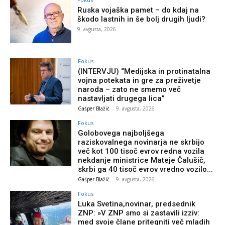
Ruska vojaška pamet – do kdaj na
škodo lastnih in še bolj drugih ljudi?
9. avgusta, 2026
Fokus
(INTERVJU) “Medijska in protinatalna
vojna potekata in gre za preživetje
naroda – zato ne smemo več
nastavljati drugega lica”
Gašper Blažič
-
9. avgusta, 2026
Fokus
Golobovega najboljšega
raziskovalnega novinarja ne skrbijo
več kot 100 tisoč evrov redna vozila
nekdanje ministrice Mateje Čalušič,
skrbi ga 40 tisoč evrov vredno vozilo...
Gašper Blažič
-
9. avgusta, 2026
Fokus
Luka Svetina,novinar, predsednik
ZNP: »V ZNP smo si zastavili izziv:
med svoje člane pritegniti več mladih