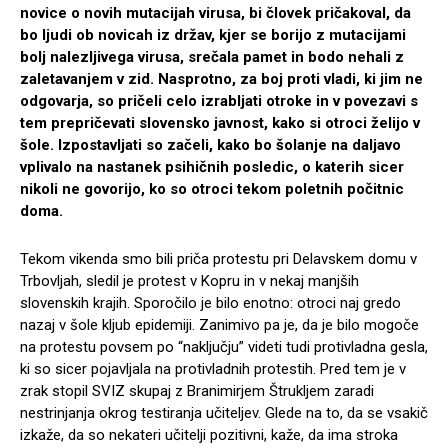
novice o novih mutacijah virusa, bi človek pričakoval, da
bo ljudi ob novicah iz držav, kjer se borijo z mutacijami
bolj nalezljivega virusa, srečala pamet in bodo nehali z
zaletavanjem v zid. Nasprotno, za boj proti vladi, ki jim ne
odgovarja, so pričeli celo izrabljati otroke in v povezavi s
tem prepričevati slovensko javnost, kako si otroci želijo v
šole. Izpostavljati so začeli, kako bo šolanje na daljavo
vplivalo na nastanek psihičnih posledic, o katerih sicer
nikoli ne govorijo, ko so otroci tekom poletnih počitnic
doma.
Tekom vikenda smo bili priča protestu pri Delavskem domu v
Trbovljah, sledil je protest v Kopru in v nekaj manjših
slovenskih krajih. Sporočilo je bilo enotno: otroci naj gredo
nazaj v šole kljub epidemiji. Zanimivo pa je, da je bilo mogoče
na protestu povsem po “naključju” videti tudi protivladna gesla,
ki so sicer pojavljala na protivladnih protestih. Pred tem je v
zrak stopil SVIZ skupaj z Branimirjem Štrukljem zaradi
nestrinjanja okrog testiranja učiteljev. Glede na to, da se vsakič
izkaže, da so nekateri učitelji pozitivni, kaže, da ima stroka