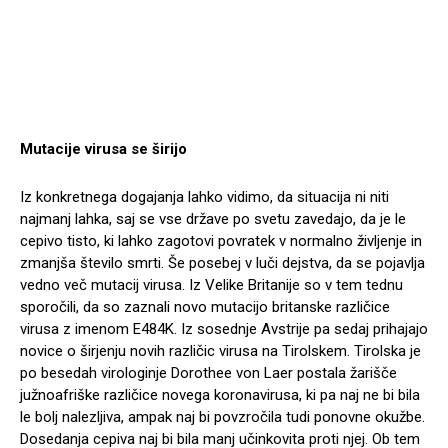
Mutacije virusa se širijo
Iz konkretnega dogajanja lahko vidimo, da situacija ni niti
najmanj lahka, saj se vse države po svetu zavedajo, da je le
cepivo tisto, ki lahko zagotovi povratek v normalno življenje in
zmanjša število smrti. Še posebej v luči dejstva, da se pojavlja
vedno več mutacij virusa. Iz Velike Britanije so v tem tednu
sporočili, da so zaznali novo mutacijo britanske različice
virusa z imenom E484K. Iz sosednje Avstrije pa sedaj prihajajo
novice o širjenju novih različic virusa na Tirolskem. Tirolska je
po besedah virologinje Dorothee von Laer postala žarišče
južnoafriške različice novega koronavirusa, ki pa naj ne bi bila
le bolj nalezljiva, ampak naj bi povzročila tudi ponovne okužbe.
Dosedanja cepiva naj bi bila manj učinkovita proti njej. Ob tem