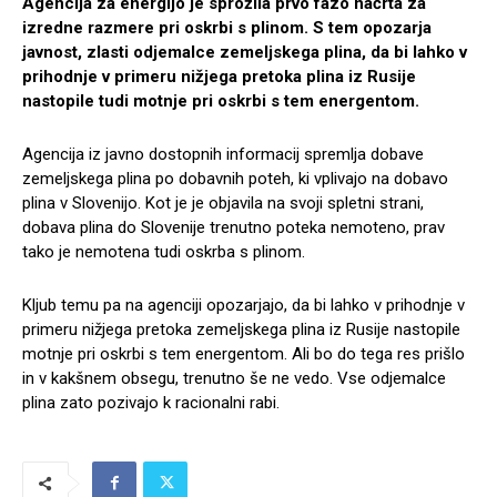
Agencija za energijo je sprožila prvo fazo načrta za
izredne razmere pri oskrbi s plinom. S tem opozarja
javnost, zlasti odjemalce zemeljskega plina, da bi lahko v
prihodnje v primeru nižjega pretoka plina iz Rusije
nastopile tudi motnje pri oskrbi s tem energentom.
Agencija iz javno dostopnih informacij spremlja dobave
zemeljskega plina po dobavnih poteh, ki vplivajo na dobavo
plina v Slovenijo. Kot je je objavila na svoji spletni strani,
dobava plina do Slovenije trenutno poteka nemoteno, prav
tako je nemotena tudi oskrba s plinom.
Kljub temu pa na agenciji opozarjajo, da bi lahko v prihodnje v
primeru nižjega pretoka zemeljskega plina iz Rusije nastopile
motnje pri oskrbi s tem energentom. Ali bo do tega res prišlo
in v kakšnem obsegu, trenutno še ne vedo. Vse odjemalce
plina zato pozivajo k racionalni rabi.