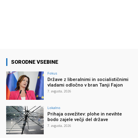
SORODNE VSEBINE
Fokus
Države z liberalnimi in socialističnimi
vladami odločno v bran Tanji Fajon
7. avgusta, 2026
Lokalno
Prihaja osvežitev: plohe in nevihte
bodo zajele večji del države
7. avgusta, 2026