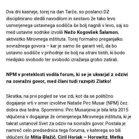
Dva dni kasneje, torej na dan Tarče, so poslanci DZ
disciplinirano sledili navodilom in sestavo že tako levo
usmerjenega ustavnega sodišča še bolj nagnili v levo, saj so
med ustavne sodnike izvolili
Nežo Kogovšek Šalamon
,
aktivistko Mirovnega inštituta. Torej formalno preganjalko
sovražnega govora – kar je samo še garant več, da bo
ustavno sodišče v prihodnje še bolj na strani tistih, ki bodo
medijsko svobodo ter svobodo izražanja grobo zatirali.
NPM v preteklosti vodila forum, ki se je ukvarjal z odzivi
na sovražni govor, med člani tudi razvpiti Zlatko!
Skratka, na prvi pogled se vse zdi, kot da se politično
dogajanje vrti v smer izvolitve Nataše Pirc Musar (NPM) čez
dobra dva tedna. Spomnimo: Pirc Musarjeva je bila leta 2015
vključena v dogajanje že omenjenega Mirovnega inštituta, ki je
takrat ustanovil Svet za odziv na sovražni govor. Postala je
namreč celo predsednica tega foruma, v katerega so bili
vključeni še
Mitja Blažič
,
Ciril Horjak – Horowitz
,
Metka