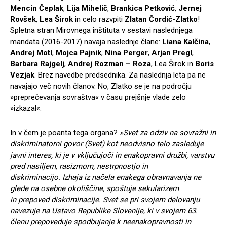
Mencin Čeplak
,
Lija Mihelič
,
Brankica Petković
,
Jernej
Rovšek
,
Lea Širok
in celo razvpiti
Zlatan Čordić-Zlatko
!
Spletna stran Mirovnega inštituta v sestavi naslednjega
mandata (2016-2017) navaja naslednje člane:
Liana Kalčina
,
Andrej Motl
,
Mojca Pajnik
,
Nina Perger
,
Arjan Pregl
,
Barbara Rajgelj
,
Andrej Rozman – Roza
, Lea Širok in
Boris
Vezjak
. Brez navedbe predsednika. Za naslednja leta pa ne
navajajo več novih članov. No, Zlatko se je na področju
»preprečevanja sovraštva« v času prejšnje vlade zelo
»izkazal«.
In v čem je poanta tega organa?
»Svet za odziv na sovražni in
diskriminatorni govor (Svet) kot neodvisno telo zasleduje
javni interes, ki je v vključujoči in enakopravni družbi, varstvu
pred nasiljem, rasizmom, nestrpnostjo in
diskriminacijo. Izhaja iz načela enakega obravnavanja ne
glede na osebne okoliščine, spoštuje sekularizem
in prepoved diskriminacije. Svet se pri svojem delovanju
navezuje na Ustavo Republike Slovenije, ki v svojem 63.
členu prepoveduje spodbujanje k neenakopravnosti in