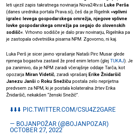
leti ujezil zapis takratnega novinarja Nova24tv.si
Luke Perša
(danes urednika portala Prava.si), češ da je Rigelnik
»vplivni
igralec levega gospodarskega omrežja, njegove vplivne
lovke gospodarskega omrežja pa segajo do slovenskih
sodišč«
. Vrhovno sodišče je dalo prav novinarju, Rigelnika pa
je zastopala odvetniška pisarna NPM. Zgovorno, ni kaj.
Luka Perš je sicer javno vprašanje Nataši Pirc Musar glede
njenega bogastva zastavil že pred enim letom (glej
TUKAJ
). Je
pa zanimivo, da je NPM zaradi včerajšnje oddaje Tarča, kot
opozarja
Miran Videtič
, zaradi vprašanj
Erike Žnidaršič
Janezu Janši
o
Roku Snežiču
postala zelo neprijetna
predvsem za NPM, ki je postala kolateralna žrtev Erika
Žnidaršič, nekakšen “ženski Snežič”.
⬇️⬇️⬇️
PIC.TWITTER.COM/CSU4Z2GARE
— BOJANPOŽAR (@BOJANPOZAR)
OCTOBER 27, 2022