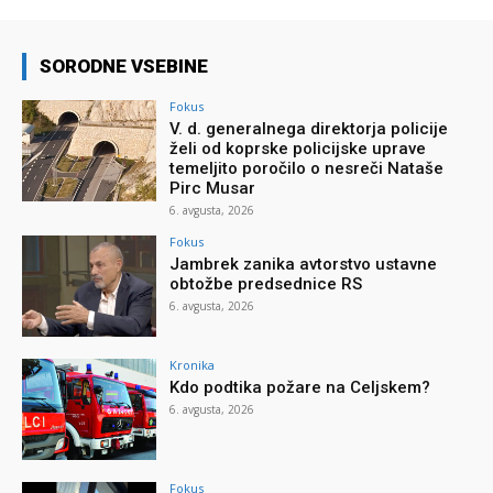
SORODNE VSEBINE
Fokus
V. d. generalnega direktorja policije
želi od koprske policijske uprave
temeljito poročilo o nesreči Nataše
Pirc Musar
6. avgusta, 2026
Fokus
Jambrek zanika avtorstvo ustavne
obtožbe predsednice RS
6. avgusta, 2026
Kronika
Kdo podtika požare na Celjskem?
6. avgusta, 2026
Fokus