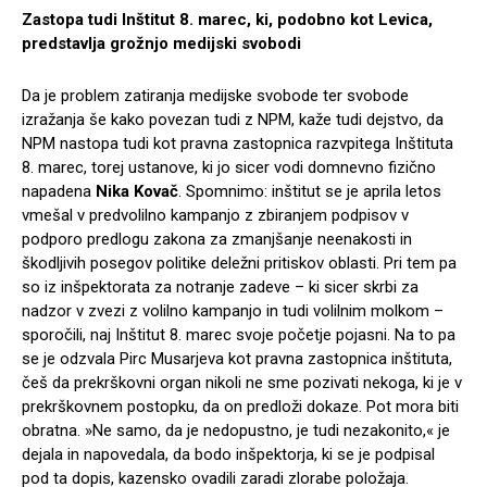
Zastopa tudi Inštitut 8. marec, ki, podobno kot Levica,
predstavlja grožnjo medijski svobodi
Da je problem zatiranja medijske svobode ter svobode
izražanja še kako povezan tudi z NPM, kaže tudi dejstvo, da
NPM nastopa tudi kot pravna zastopnica razvpitega Inštituta
8. marec, torej ustanove, ki jo sicer vodi domnevno fizično
napadena
Nika Kovač
. Spomnimo: inštitut se je aprila letos
vmešal v predvolilno kampanjo z zbiranjem podpisov v
podporo predlogu zakona za zmanjšanje neenakosti in
škodljivih posegov politike deležni pritiskov oblasti. Pri tem pa
so iz inšpektorata za notranje zadeve – ki sicer skrbi za
nadzor v zvezi z volilno kampanjo in tudi volilnim molkom –
sporočili, naj Inštitut 8. marec svoje početje pojasni. Na to pa
se je odzvala Pirc Musarjeva kot pravna zastopnica inštituta,
češ da prekrškovni organ nikoli ne sme pozivati nekoga, ki je v
prekrškovnem postopku, da on predloži dokaze. Pot mora biti
obratna. »Ne samo, da je nedopustno, je tudi nezakonito,« je
dejala in napovedala, da bodo inšpektorja, ki se je podpisal
pod ta dopis, kazensko ovadili zaradi zlorabe položaja.