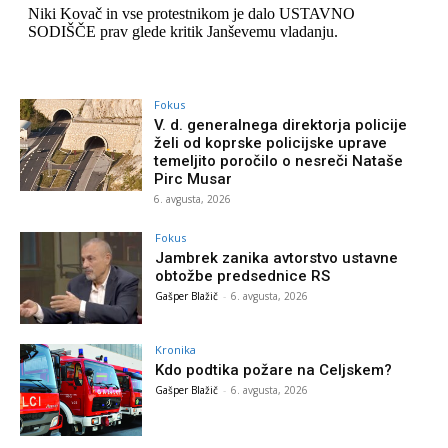
Fokus
V. d. generalnega direktorja policije
želi od koprske policijske uprave
temeljito poročilo o nesreči Nataše
Pirc Musar
6. avgusta, 2026
Fokus
Jambrek zanika avtorstvo ustavne
obtožbe predsednice RS
Gašper Blažič
-
6. avgusta, 2026
Kronika
Kdo podtika požare na Celjskem?
Gašper Blažič
-
6. avgusta, 2026