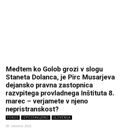
Medtem ko Golob grozi v slogu
Staneta Dolanca, je Pirc Musarjeva
dejansko pravna zastopnica
razvpitega provladnega Inštituta 8.
marec – verjamete v njeno
nepristranskost?
FOKUS
IZPOSTAVLJENO
SLOVENIJA
28. oktobra, 2022