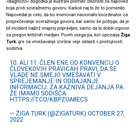
»diagnozo« dogodka je kuštravi premier izkoristil za napoved
boja proti sovražnemu govoru. Karkoli naj bi že to pomenilo.
Napovedal je celo, da bo imenovan nacionalni koordinator za
preprečevanje sovražnega govora, kar samo še potrjuje, da je
bil incident najbrž vnaprej pripravljen, samo da bi dobili izgovor
za pregon kritičnih medijev. Povrh vsega pa, kot opozarja
Žiga
Turk
, gre za vmešavanje izvršne veje oblasti v pristojnosti
sodstva.
10. ALI 11. ČLEN ENE OD KONVENCIJ O
ČLOVEKOVIH PRAVICAH PRAVI, DA SE
VLADE NE SMEJO VMEŠAVATI V
SPREJEMANJE IN ODDAJANJE
INFORMACIJ. ZA KAZNIVA DEJANJA PA
ŽE IMAMO SODIŠČA.
HTTPS://T.CO/KBPZUA8ECS
— ŽIGA TURK (@ZIGATURK)
OCTOBER 27,
2022