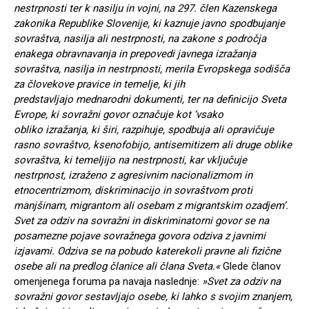
nestrpnosti ter k nasilju in vojni, na 297. člen Kazenskega
zakonika Republike Slovenije, ki kaznuje javno spodbujanje
sovraštva, nasilja ali nestrpnosti, na zakone s področja
enakega obravnavanja in prepovedi javnega izražanja
sovraštva, nasilja in nestrpnosti, merila Evropskega sodišča
za človekove pravice in temelje, ki jih
predstavljajo mednarodni dokumenti, ter na definicijo Sveta
Evrope, ki sovražni govor označuje kot ‘vsako
obliko izražanja, ki širi, razpihuje, spodbuja ali opravičuje
rasno sovraštvo, ksenofobijo, antisemitizem ali druge oblike
sovraštva, ki temeljijo na nestrpnosti, kar vključuje
nestrpnost, izraženo z agresivnim nacionalizmom in
etnocentrizmom, diskriminacijo in sovraštvom proti
manjšinam, migrantom ali osebam z migrantskim ozadjem’.
Svet za odziv na sovražni in diskriminatorni govor se na
posamezne pojave sovražnega govora odziva z javnimi
izjavami. Odziva se na pobudo katerekoli pravne ali fizične
osebe ali na predlog članice ali člana Sveta.«
Glede članov
omenjenega foruma pa navaja naslednje:
»Svet za odziv na
sovražni govor sestavljajo osebe, ki lahko s svojim znanjem,