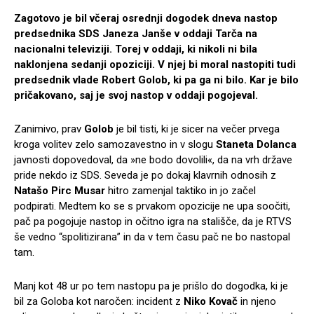
Zagotovo je bil včeraj osrednji dogodek dneva nastop
predsednika SDS Janeza Janše v oddaji Tarča na
nacionalni televiziji. Torej v oddaji, ki nikoli ni bila
naklonjena sedanji opoziciji. V njej bi moral nastopiti tudi
predsednik vlade Robert Golob, ki pa ga ni bilo. Kar je bilo
pričakovano, saj je svoj nastop v oddaji pogojeval.
Zanimivo, prav
Golob
je bil tisti, ki je sicer na večer prvega
kroga volitev zelo samozavestno in v slogu
Staneta Dolanca
javnosti dopovedoval, da »ne bodo dovolili«, da na vrh države
pride nekdo iz SDS. Seveda je po dokaj klavrnih odnosih z
Natašo Pirc Musar
hitro zamenjal taktiko in jo začel
podpirati. Medtem ko se s prvakom opozicije ne upa soočiti,
pač pa pogojuje nastop in očitno igra na stališče, da je RTVS
še vedno “spolitizirana” in da v tem času pač ne bo nastopal
tam.
Manj kot 48 ur po tem nastopu pa je prišlo do dogodka, ki je
bil za Goloba kot naročen: incident z
Niko Kovač
in njeno