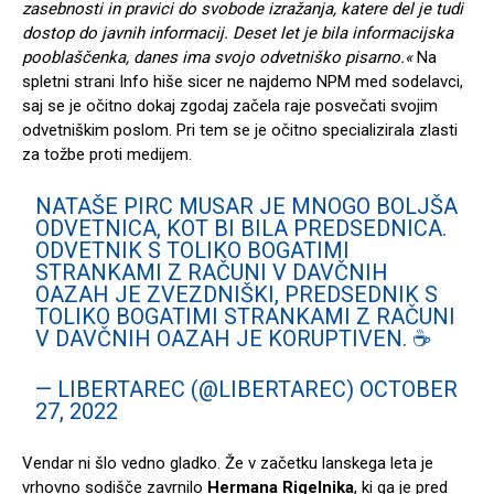
zasebnosti in pravici do svobode izražanja, katere del je tudi
dostop do javnih informacij. Deset let je bila informacijska
pooblaščenka, danes ima svojo odvetniško pisarno.«
Na
spletni strani Info hiše sicer ne najdemo NPM med sodelavci,
saj se je očitno dokaj zgodaj začela raje posvečati svojim
odvetniškim poslom. Pri tem se je očitno specializirala zlasti
za tožbe proti medijem.
NATAŠE PIRC MUSAR JE MNOGO BOLJŠA
ODVETNICA, KOT BI BILA PREDSEDNICA.
ODVETNIK S TOLIKO BOGATIMI
STRANKAMI Z RAČUNI V DAVČNIH
OAZAH JE ZVEZDNIŠKI, PREDSEDNIK S
TOLIKO BOGATIMI STRANKAMI Z RAČUNI
V DAVČNIH OAZAH JE KORUPTIVEN. ☕
— LIBERTAREC (@LIBERTAREC)
OCTOBER
27, 2022
Vendar ni šlo vedno gladko. Že v začetku lanskega leta je
vrhovno sodišče zavrnilo
Hermana Rigelnika
, ki ga je pred