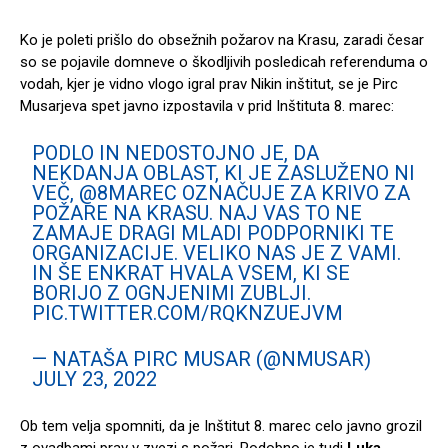
Ko je poleti prišlo do obsežnih požarov na Krasu, zaradi česar
so se pojavile domneve o škodljivih posledicah referenduma o
vodah, kjer je vidno vlogo igral prav Nikin inštitut, se je Pirc
Musarjeva spet javno izpostavila v prid Inštituta 8. marec:
PODLO IN NEDOSTOJNO JE, DA
NEKDANJA OBLAST, KI JE ZASLUŽENO NI
VEČ,
@8MAREC
OZNAČUJE ZA KRIVO ZA
POŽARE NA KRASU. NAJ VAS TO NE
ZAMAJE DRAGI MLADI PODPORNIKI TE
ORGANIZACIJE. VELIKO NAS JE Z VAMI.
IN ŠE ENKRAT HVALA VSEM, KI SE
BORIJO Z OGNJENIMI ZUBLJI.
PIC.TWITTER.COM/RQKNZUEJVM
— NATAŠA PIRC MUSAR (@NMUSAR)
JULY 23, 2022
Ob tem velja spomniti, da je Inštitut 8. marec celo javno grozil
z ovadbami prav v zvezi s požari. Podobno je tudi
Luka