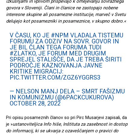
izkušnjami in vplivom prispevajo k omejevanju sovražnega
govora v Sloveniji. Člani in članice ne zastopajo nobene
interesne skupine ali posamezne institucije, marveč v Svetu
delujejo kot posamezniki in posameznice, v skupno dobro.«
V ČASU, KO JE
#NPM
VLADALA TISTEMU
FORUMU ZA ODZIV NA SOVR. GOVOR IN
JE BIL ČLAN TEGA FORUMA TUDI
#ZLATKO
, JE FORUM MED DRUGIM
SPREJEL STALIŠČE, DA JE TREBA ŠIRITI
PODROČJE KAZNOVANJA JAVNE
KRITIKE MIGRACIJ:
PIC.TWITTER.COM/ZGZ6YGGRS3
— NELSON MANJ DELA – SMRT FAŠIZMU
IN KOMUNIZMU (@6PACKCUKUROVA)
OCTOBER 28, 2022
Pri opisu posameznih članov so pri Pirc Musarjevi zapisali, da
je »
ustanoviteljica Info hiše, Inštituta za zasebnost in dostop
do informacij, ki se ukvarja z ozaveščanjem o pravici do