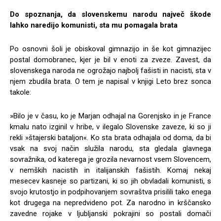
Do spoznanja, da slovenskemu narodu največ škode
lahko naredijo komunisti, sta mu pomagala brata
Po osnovni šoli je obiskoval gimnazijo in še kot gimnazijec
postal domobranec, kjer je bil v enoti za zveze. Zavest, da
slovenskega naroda ne ogrožajo najbolj fašisti in nacisti, sta v
njem zbudila brata. O tem je napisal v knjigi Leto brez sonca
takole:
»Bilo je v času, ko je Marjan odhajal na Gorenjsko in je France
kmalu nato izginil v hribe, v ilegalo Slovenske zaveze, ki so ji
rekli »štajerski bataljon«. Ko sta brata odhajala od doma, da bi
vsak na svoj način služila narodu, sta gledala glavnega
sovražnika, od katerega je grozila nevarnost vsem Slovencem,
v nemških nacistih in italijanskih fašistih. Komaj nekaj
mesecev kasneje so partizani, ki so jih obvladali komunisti, s
svojo krutostjo in podpihovanjem sovraštva prisilili tako enega
kot drugega na nepredvideno pot. Za narodno in krščansko
zavedne rojake v ljubljanski pokrajini so postali domači