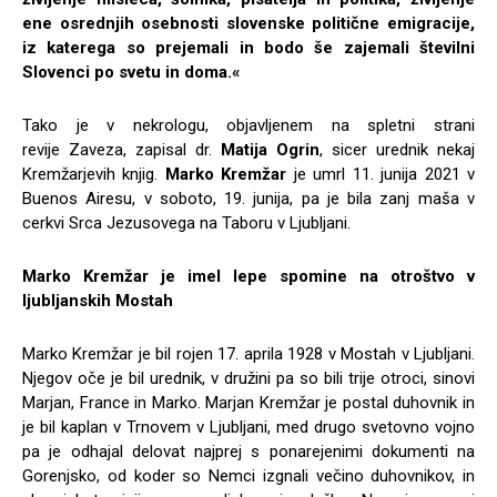
ene osrednjih osebnosti slovenske politične emigracije,
iz katerega so prejemali in bodo še zajemali številni
Slovenci po svetu in doma.«
Tako je v nekrologu, objavljenem na spletni strani
revije Zaveza, zapisal dr.
Matija Ogrin
, sicer urednik nekaj
Kremžarjevih knjig.
Marko Kremžar
je umrl 11. junija 2021 v
Buenos Airesu, v soboto, 19. junija, pa je bila zanj maša v
cerkvi Srca Jezusovega na Taboru v Ljubljani.
Marko Kremžar je imel lepe spomine na otroštvo v
ljubljanskih Mostah
Marko Kremžar je bil rojen 17. aprila 1928 v Mostah v Ljubljani.
Njegov oče je bil urednik, v družini pa so bili trije otroci, sinovi
Marjan, France in Marko. Marjan Kremžar je postal duhovnik in
je bil kaplan v Trnovem v Ljubljani, med drugo svetovno vojno
pa je odhajal delovat najprej s ponarejenimi dokumenti na
Gorenjsko, od koder so Nemci izgnali večino duhovnikov, in