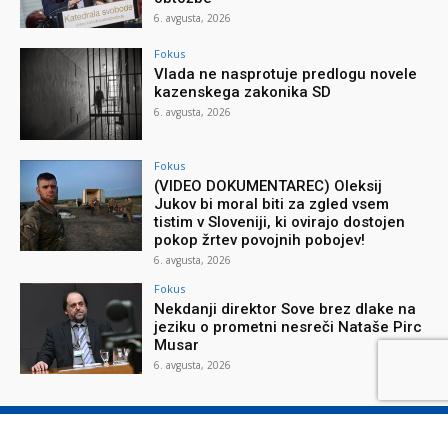
6. avgusta, 2026
Fokus
Vlada ne nasprotuje predlogu novele
kazenskega zakonika SD
6. avgusta, 2026
Fokus
(VIDEO DOKUMENTAREC) Oleksij
Jukov bi moral biti za zgled vsem
tistim v Sloveniji, ki ovirajo dostojen
pokop žrtev povojnih pobojev!
6. avgusta, 2026
Fokus
Nekdanji direktor Sove brez dlake na
jeziku o prometni nesreči Nataše Pirc
Musar
6. avgusta, 2026
O reviji
O podjetju
Splošni pogoji
Varstvo osebnih podatkov