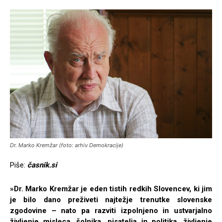
Dr. Marko Kremžar (foto: arhiv Demokracije)
Piše:
časnik.si
»Dr. Marko Kremžar je eden tistih redkih Slovencev, ki jim
je bilo dano preživeti najtežje trenutke slovenske
zgodovine – nato pa razviti izpolnjeno in ustvarjalno
življenje misleca, šolnika, pisatelja in politika, življenje