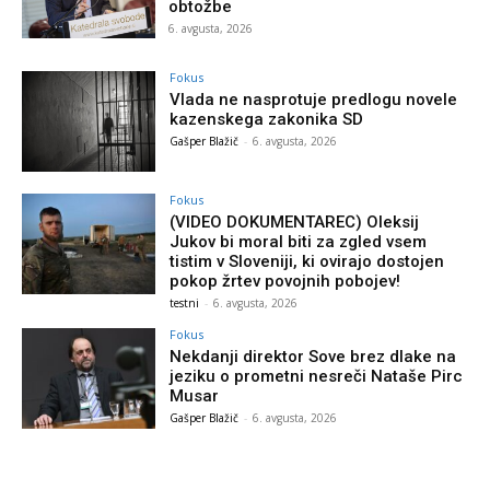
obtožbe
6. avgusta, 2026
Fokus
Vlada ne nasprotuje predlogu novele
kazenskega zakonika SD
Gašper Blažič
-
6. avgusta, 2026
Fokus
(VIDEO DOKUMENTAREC) Oleksij
Jukov bi moral biti za zgled vsem
tistim v Sloveniji, ki ovirajo dostojen
pokop žrtev povojnih pobojev!
testni
-
6. avgusta, 2026
Fokus
Nekdanji direktor Sove brez dlake na
jeziku o prometni nesreči Nataše Pirc
Musar
Gašper Blažič
-
6. avgusta, 2026