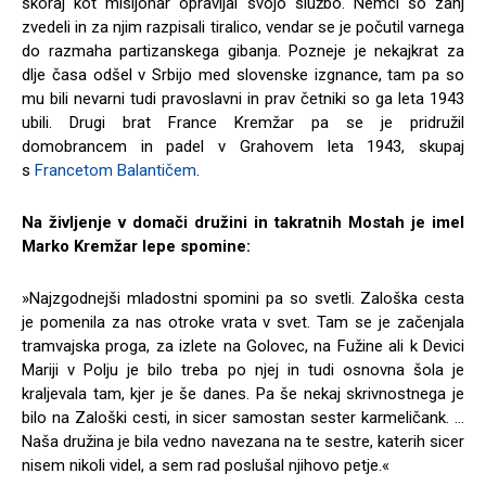
skoraj kot misijonar opravljal svojo službo. Nemci so zanj
zvedeli in za njim razpisali tiralico, vendar se je počutil varnega
do razmaha partizanskega gibanja. Pozneje je nekajkrat za
dlje časa odšel v Srbijo med slovenske izgnance, tam pa so
mu bili nevarni tudi pravoslavni in prav četniki so ga leta 1943
ubili. Drugi brat France Kremžar pa se je pridružil
domobrancem in padel v Grahovem leta 1943, skupaj
s
Francetom Balantičem
.
Na življenje v domači družini in takratnih Mostah je imel
Marko Kremžar lepe spomine:
»Najzgodnejši mladostni spomini pa so svetli. Zaloška cesta
je pomenila za nas otroke vrata v svet. Tam se je začenjala
tramvajska proga, za izlete na Golovec, na Fužine ali k Devici
Mariji v Polju je bilo treba po njej in tudi osnovna šola je
kraljevala tam, kjer je še danes. Pa še nekaj skrivnostnega je
bilo na Zaloški cesti, in sicer samostan sester karmeličank. …
Naša družina je bila vedno navezana na te sestre, katerih sicer
nisem nikoli videl, a sem rad poslušal njihovo petje.«