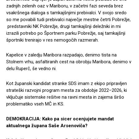
zadnjih zelenih oaz v Mariboru, v začetni fazi seveda brez
vsakršnega dialoga s tamkajšnjimi prebivalci. V svojo sredo
so me povabili tudi prebivalci največje mestne četrti Pobrežje,
predstavniki NK Pobrežje, drugi tamkajšnji deležniki in mi
izrazili potrebo po Športnem parku Pobrežje, saj tamkajšnji
športniki trenirajo v res nemogočih razmerah.
Kapelice v zaledju Maribora razpadajo, denimo tista na
Stolnem vrhu, asfaltiranih cest na obrobju Maribora, denimo v
delu Ruperč, še vedno ni.
Kot županski kandidat stranke SDS imam z ekipo pripravljen
strateški razvojni program mesta za obdobje 2022–2026, ki
vključuje sistemske rešitve na ravni mesta in zajema širšo
problematiko vseh MČ in KS.
DEMOKRACIJA: Kako pa sicer ocenjujete mandat
aktualnega župana Saše Arsenoviča?