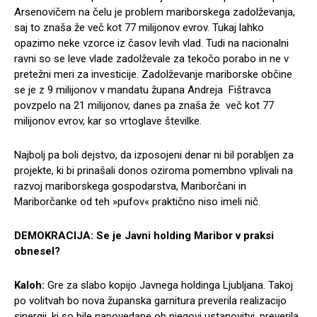
Arsenovičem na čelu je problem mariborskega zadolževanja,
saj to znaša že več kot 77 milijonov evrov. Tukaj lahko
opazimo neke vzorce iz časov levih vlad. Tudi na nacionalni
ravni so se leve vlade zadolževale za tekočo porabo in ne v
pretežni meri za investicije. Zadolževanje mariborske občine
se je z 9 milijonov v mandatu župana Andreja Fištravca
povzpelo na 21 milijonov, danes pa znaša že več kot 77
milijonov evrov, kar so vrtoglave številke.
Najbolj pa boli dejstvo, da izposojeni denar ni bil porabljen za
projekte, ki bi prinašali donos oziroma pomembno vplivali na
razvoj mariborskega gospodarstva, Mariborčani in
Mariborčanke od teh »pufov« praktično niso imeli nič.
DEMOKRACIJA: Se je Javni holding Maribor v praksi
obnesel?
Kaloh:
Gre za slabo kopijo Javnega holdinga Ljubljana. Takoj
po volitvah bo nova županska garnitura preverila realizacijo
sinergij, ki so bile napovedane ob njegovi ustanovitvi, preverila