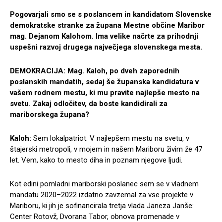
Pogovarjali smo se s poslancem in kandidatom Slovenske
demokratske stranke za župana Mestne občine Maribor
mag. Dejanom Kalohom. Ima velike načrte za prihodnji
uspešni razvoj drugega največjega slovenskega mesta.
DEMOKRACIJA: Mag. Kaloh, po dveh zaporednih
poslanskih mandatih, sedaj še županska kandidatura v
vašem rodnem mestu, ki mu pravite najlepše mesto na
svetu. Zakaj odločitev, da boste kandidirali za
mariborskega župana?
Kaloh:
Sem lokalpatriot. V najlepšem mestu na svetu, v
štajerski metropoli, v mojem in našem Mariboru živim že 47
let. Vem, kako to mesto diha in poznam njegove ljudi.
Kot edini pomladni mariborski poslanec sem se v vladnem
mandatu 2020–2022 izdatno zavzemal za vse projekte v
Mariboru, ki jih je sofinancirala tretja vlada Janeza Janše:
Center Rotovž, Dvorana Tabor, obnova promenade v