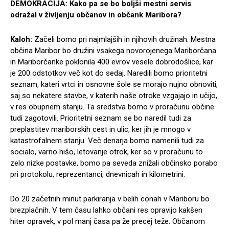
DEMOKRACIJA: Kako pa se bo boljši mestni servis
odražal v življenju občanov in občank Maribora?
Kaloh:
Začeli bomo pri najmlajših in njihovih družinah. Mestna
občina Maribor bo družini vsakega novorojenega Mariborčana
in Mariborčanke poklonila 400 evrov vesele dobrodošlice, kar
je 200 odstotkov več kot do sedaj. Naredili bomo prioritetni
seznam, kateri vrtci in osnovne šole se morajo nujno obnoviti,
saj so nekatere stavbe, v katerih naše otroke vzgajajo in učijo,
v res obupnem stanju. Ta sredstva bomo v proračunu občine
tudi zagotovili. Prioritetni seznam se bo naredil tudi za
preplastitev mariborskih cest in ulic, ker jih je mnogo v
katastrofalnem stanju. Več denarja bomo namenili tudi za
socialo, varno hišo, letovanje otrok, ker so v proračunu to
zelo nizke postavke, bomo pa seveda znižali občinsko porabo
pri protokolu, reprezentanci, dnevnicah in kilometrini.
Do 20 začetnih minut parkiranja v belih conah v Mariboru bo
brezplačnih. V tem času lahko občani res opravijo kakšen
hiter opravek, v pol manj časa pa že precej teže. Občanom