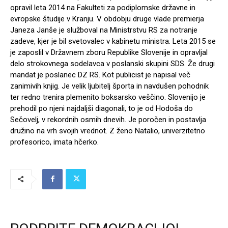
opravil leta 2014 na Fakulteti za podiplomske državne in
evropske študije v Kranju. V obdobju druge vlade premierja
Janeza Janše je služboval na Ministrstvu RS za notranje
zadeve, kjer je bil svetovalec v kabinetu ministra. Leta 2015 se
je zaposlil v Državnem zboru Republike Slovenije in opravljal
delo strokovnega sodelavca v poslanski skupini SDS. Že drugi
mandat je poslanec DZ RS. Kot publicist je napisal več
zanimivih knjig. Je velik ljubitelj športa in navdušen pohodnik
ter redno trenira plemenito boksarsko veščino. Slovenijo je
prehodil po njeni najdaljši diagonali, to je od Hodoša do
Sečovelj, v rekordnih osmih dnevih. Je poročen in postavlja
družino na vrh svojih vrednot. Z ženo Natalio, univerzitetno
profesorico, imata hčerko.