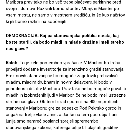
Maribora prav tako ne bo več treba plačevati parkirnine pred
svojimi domovi. Razširili bomo storitev Mbajk in Maister po
vsem mestu, ne samo v mestnem središču, in še kup načrtov,
ki jih bomo razkrili na soočenjih.
DEMOKRACIJA: Kaj pa stanovanjska politika mesta, kaj
boste storili, da bodo mladi in mlade družine imeli streho
nad glavo?
Kaloh:
To je zelo pomembno vprašanje. V Maribor bo treba
pripeljati dodatne investitorje za intenzivno graditi stanovanja.
Brez novih stanovanj ne bo mogoče zagotoviti prebivališč
mladim, mladim družinam in novim delavcem, ki bodo v
prihodnosti delali v Mariboru. Prav tako ne bo mogoče privabiti
mladih in izobraženih ljudi v Maribor, če ne bodo imeli ustrezne
strehe nad glavo. Ob tem bi rad spomnil na 400 neprofitnih
stanovanj v Mariboru; gre za sosesko Pod Pekrsko gorco in
angažma tretje vlade Janeza Janše na tem področju. Lani
junija smo namreč poslanci sprejeli spremembo
stanovanjskega zakona, katerega cilj je bil olajšati graditev