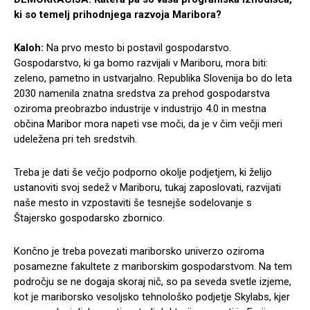
ki so temelj prihodnjega razvoja Maribora?
Kaloh:
Na prvo mesto bi postavil gospodarstvo.
Gospodarstvo, ki ga bomo razvijali v Mariboru, mora biti:
zeleno, pametno in ustvarjalno. Republika Slovenija bo do leta
2030 namenila znatna sredstva za prehod gospodarstva
oziroma preobrazbo industrije v industrijo 4.0 in mestna
občina Maribor mora napeti vse moči, da je v čim večji meri
udeležena pri teh sredstvih.
Treba je dati še večjo podporno okolje podjetjem, ki želijo
ustanoviti svoj sedež v Mariboru, tukaj zaposlovati, razvijati
naše mesto in vzpostaviti še tesnejše sodelovanje s
Štajersko gospodarsko zbornico.
Končno je treba povezati mariborsko univerzo oziroma
posamezne fakultete z mariborskim gospodarstvom. Na tem
področju se ne dogaja skoraj nič, so pa seveda svetle izjeme,
kot je mariborsko vesoljsko tehnološko podjetje Skylabs, kjer