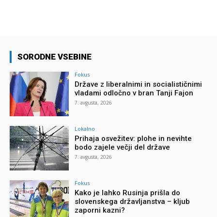
SORODNE VSEBINE
Fokus
Države z liberalnimi in socialističnimi
vladami odločno v bran Tanji Fajon
7. avgusta, 2026
Lokalno
Prihaja osvežitev: plohe in nevihte
bodo zajele večji del države
7. avgusta, 2026
Fokus
Kako je lahko Rusinja prišla do
slovenskega državljanstva – kljub
zaporni kazni?