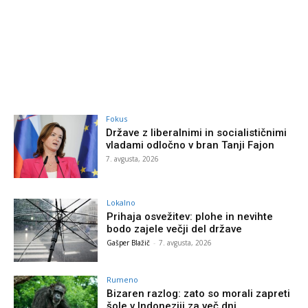
Fokus
Države z liberalnimi in socialističnimi
vladami odločno v bran Tanji Fajon
7. avgusta, 2026
Lokalno
Prihaja osvežitev: plohe in nevihte
bodo zajele večji del države
Gašper Blažič
-
7. avgusta, 2026
Rumeno
Bizaren razlog: zato so morali zapreti
šole v Indoneziji za več dni