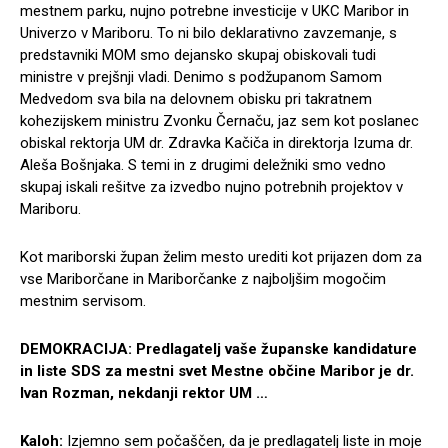
mestnem parku, nujno potrebne investicije v UKC Maribor in
Univerzo v Mariboru. To ni bilo deklarativno zavzemanje, s
predstavniki MOM smo dejansko skupaj obiskovali tudi
ministre v prejšnji vladi. Denimo s podžupanom Samom
Medvedom sva bila na delovnem obisku pri takratnem
kohezijskem ministru Zvonku Černaču, jaz sem kot poslanec
obiskal rektorja UM dr. Zdravka Kačiča in direktorja Izuma dr.
Aleša Bošnjaka. S temi in z drugimi deležniki smo vedno
skupaj iskali rešitve za izvedbo nujno potrebnih projektov v
Mariboru.
Kot mariborski župan želim mesto urediti kot prijazen dom za
vse Mariborčane in Mariborčanke z najboljšim mogočim
mestnim servisom.
DEMOKRACIJA: Predlagatelj vaše županske kandidature
in liste SDS za mestni svet Mestne občine Maribor je dr.
Ivan Rozman, nekdanji rektor UM …
Kaloh:
Izjemno sem počaščen, da je predlagatelj liste in moje