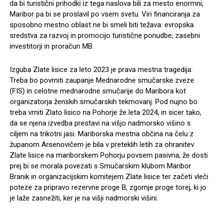
da bi turistični prihodki iz tega naslova bili za mesto enormni,
Maribor pa bi se proslavil po vsem svetu. Viri financiranja za
sposobno mestno oblast ne bi smeli biti težava: evropska
sredstva za razvoj in promocijo turistične ponudbe, zasebni
investitorji in proračun MB.
Izguba Zlate lisice za leto 2023 je prava mestna tragedija.
Treba bo povrniti zaupanje Mednarodne smučarske zveze
(FIS) in celotne mednarodne smučarije do Maribora kot
organizatorja ženskih smučarskih tekmovanj. Pod nujno bo
treba vrniti Zlato lisico na Pohorje že leta 2024, in sicer tako,
da se njena izvedba prestavi na višjo nadmorsko višino s
ciljem na trikotni jasi. Mariborska mestna občina na čelu z
županom Arsenovičem je bila v preteklih letih za ohranitev
Zlate lisice na mariborskem Pohorju povsem pasivna, že dosti
prej bi se morala povezati s Smučarskim klubom Maribor
Branik in organizacijskim komitejem Zlate lisice ter začeti vleči
poteze za pripravo rezervne proge B, zgornje proge torej, ki jo
je laže zasnežiti, ker je na višji nadmorski višini.