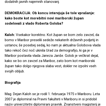
dodatnih javnih najemnih stanovanj.
DEMOKRACIJA: Ob koncu intervjuja še tole vprašanje:
kako boste kot morebitni novi mariborski župan
sodelovali z vlado Roberta Goloba?
Kaloh:
Vsekakor korektno. Kot župan se bom zelo zavzel, da
bomo v Maribor preselili sedeže nekaterih državnih podjetij in
ustanov, še posebej sedaj, ko nam je aktualna Golobova vlada
tako rekoč čez noč ukinila Urad za demografijo, ki ga je v
Maribor postavila vlada Janeza Janše. Golob je večkrat dejal,
kako se bo on zavzel za Maribor, zato bom kot mariborski
župan tako dolgo njegova slaba vest, dokler ne izpolni vseh
svojih obljub.
Biografija
Mag. Dejan Kaloh se je rodil 1. februarja 1975 v Mariboru. Leta
2007 je diplomiral na Pravni fakulteti v Mariboru in si pridobil
naziv univerzitetni diplomirani pravnik. Znanstveni magisterij je