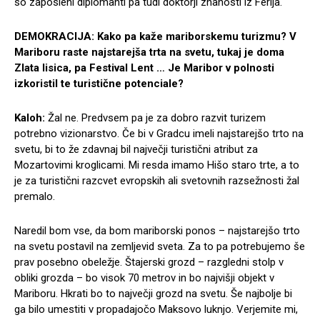
so zaposleni diplomanti pa tudi doktorji znanosti iz Ferija.
DEMOKRACIJA: Kako pa kaže mariborskemu turizmu? V
Mariboru raste najstarejša trta na svetu, tukaj je doma
Zlata lisica, pa Festival Lent … Je Maribor v polnosti
izkoristil te turistične potenciale?
Kaloh:
Žal ne. Predvsem pa je za dobro razvit turizem
potrebno vizionarstvo. Če bi v Gradcu imeli najstarejšo trto na
svetu, bi to že zdavnaj bil največji turistični atribut za
Mozartovimi kroglicami. Mi resda imamo Hišo staro trte, a to
je za turistični razcvet evropskih ali svetovnih razsežnosti žal
premalo.
Naredil bom vse, da bom mariborski ponos – najstarejšo trto
na svetu postavil na zemljevid sveta. Za to pa potrebujemo še
prav posebno obeležje. Štajerski grozd – razgledni stolp v
obliki grozda – bo visok 70 metrov in bo najvišji objekt v
Mariboru. Hkrati bo to največji grozd na svetu. Še najbolje bi
ga bilo umestiti v propadajočo Maksovo luknjo. Verjemite mi,