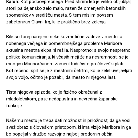
Kaloh:
Kot podpovprečnega. Pred štirimi leti je veliko obljubljal,
storil pa dejansko zelo malo, razen že omenjenih betonskih
spomenikov v središču mesta. S tem mislim povsem
zabetoniran Glavni trg, ki je praktično brez zelenja.
Bile so torej narejene neke kozmetične zadeve v mestu, a
nobenega večjega in pomembnejšega problema Maribora
aktualna mestna ekipa ni rešila. Nasprotno: s svojo nespretno
politiko komuniciranja, ki včasih meji že na nesramnost, se je
mnogim Mariborčanom zameril tudi čisto po človeški plati.
Kot rečeno, sprl se je z mestnimi četrtmi, ko je želel uveljavljati
svojo voljo, očitno je pozabil, da mesto ni njegova last.
Tista njegova epizoda, ko je fizično obračunal z
mladoletnikom, pa je nedopustna in nevredna županske
funkcije.
Našemu mestu je treba dati možnost in priložnost, da ga vodi
svež obraz s človeškim pristopom, ki ima vizijo Maribora in ga
bo popeljal v družbo razvojno najbolj prodornih občin.