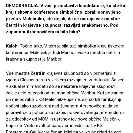
DEMOKRACIJA: V vaši predstavitvi kandidature, ko ste kot
kraj tiskovne konference simbolično izbrali obnovljeno
prešo v Malečniku, ste dejali, da se morajo vse mestne
četrti in krajevne skupnosti razvijati enakomerno. Pod
županom Arsenovičem ni bilo tako?
Kaloh:
Točno tako. V tem je bila tudi simbolika kraja tiskovne
konference. Malečnik je tudi Maribor, vsaka mestna četrt in
krajevna skupnost je Maribor.
Vse mestne četrti in krajevne skupnosti so v primerjavi z
izjemo Glavnega trga v velikem razvojnem zaostanku. Še več:
v aktualnem mandatu so se nekatere krajevne skupnosti
želele celo odcepiti od mestne občine Maribor. Kot poslanca
so me povabili v KS Malečnik-Ruperče, saj so bili tamkajšnji
občani tako razočarani nad županom Arsenovičem, da so
pripravili celo pobudo za razpis posvetovalnega referenduma
za odcepitev od MOM in ustanovitev nove občine Malečnik-
Ruperče. Velik revolt občanov smo videli tudi v KS
Bresternica-Gaj, kjer je župan želel na veliko pozidati še eno