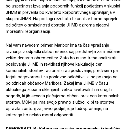
bo uspešnost izvajanja podpornih funkcij podjetjem v skupini
JHMB in preverila bo kvaliteto korporativnega upravljanja v
skupini JHMB. Na podlagi rezultata te analize bomo sprejeli
odločitev o smiselnosti obstoja JHMB oziroma njegovi
morebitni reorganizaciji.
Naj vam navedem primer. Maribor ima ta čas vprašanje
ravnanja z odpadki slabo rešeno, saj predstavlja za meščane
veliko denarno obremenitev. Zato bo nujno treba analizirati
poslovanje JHMB in revidirati njihove kalkulacije cen
komunalnih storitev, racionalizirati poslovanje, predvsem pa
terjati odgovornost za poslovne odločitve, ki se poznajo na
položnicah občanov Maribora. Zakaj ima JHMB v času
aktualnega župana sklenjenih veliko svetovalnih in drugih
pogodb, ki jih seveda plačujemo občani prek cen komunalnih
storitev, MOM pa ima svojo pravno službo, ki bi te storitve
opravila zastonj za javno podjetje, je tudi vprašanje, na
katerega bo nekdo moral odgovoriti.
DEMOKRACIJA: Katera pa so vaša programska izhodišča,