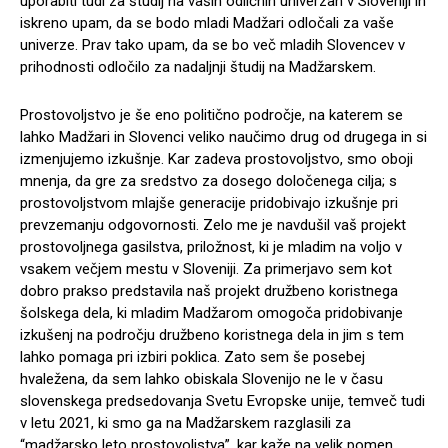
uporabiti tudi za študij na vaših odličnih univerzah v Sloveniji in
iskreno upam, da se bodo mladi Madžari odločali za vaše
univerze. Prav tako upam, da se bo več mladih Slovencev v
prihodnosti odločilo za nadaljnji študij na Madžarskem.
Prostovoljstvo je še eno politično področje, na katerem se
lahko Madžari in Slovenci veliko naučimo drug od drugega in si
izmenjujemo izkušnje. Kar zadeva prostovoljstvo, smo oboji
mnenja, da gre za sredstvo za dosego določenega cilja; s
prostovoljstvom mlajše generacije pridobivajo izkušnje pri
prevzemanju odgovornosti. Zelo me je navdušil vaš projekt
prostovoljnega gasilstva, priložnost, ki je mladim na voljo v
vsakem večjem mestu v Sloveniji. Za primerjavo sem kot
dobro prakso predstavila naš projekt družbeno koristnega
šolskega dela, ki mladim Madžarom omogoča pridobivanje
izkušenj na področju družbeno koristnega dela in jim s tem
lahko pomaga pri izbiri poklica. Zato sem še posebej
hvaležena, da sem lahko obiskala Slovenijo ne le v času
slovenskega predsedovanja Svetu Evropske unije, temveč tudi
v letu 2021, ki smo ga na Madžarskem razglasili za
“madžarsko leto prostovoljstva”, kar kaže na velik pomen