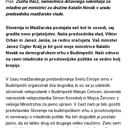
Piše:
Zsófia Rácz, namestnica državnega sekretarja za
mladino pri ministrici za družine Katalin Novák v uradu
predsednika madžarske vlade.
Slovenija in Madžarska postajata več kot le sosedi, saj
gradita novo prijateljstvo. Naša predsednika vlad, Viktor
Orbán in Janez Janša, se redno srečujeta. Vaš minister
Janez Cigler Kralj je bil gost moje ministrice Katalin
Novák na demografskem vrhu v Budimpešti. Naši odnosi
na ravni mladinske in prostovoljske politike se vedno bolj
krepijo.
V času madžarskega predsedovanja Svetu Evrope smo v
Budimpešti organizirali dva dogodka, ki so se ju udeležili
slovenski veleposlanik v Budimpešti Marjan Cencen, slovenski
namestnik veleposlanika Simon Konobelj in Mojca Žerovec z
vašega Ministrstva za javno upravo. V čast nam je bilo gostiti
predstavnike Slovenije na budimpeškem vrhu o prostovoljstvu
in seminarju o mladinski politiki. Na teh dogodkih je postalo
jasno, da se lahko drug od drugega veliko naučimo. Zato sem