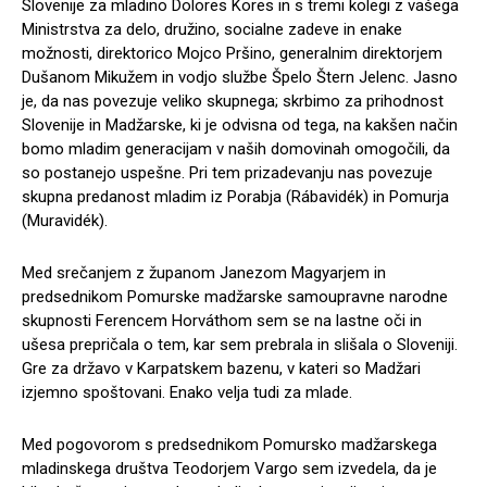
Slovenije za mladino Dolores Kores in s tremi kolegi z vašega
Ministrstva za delo, družino, socialne zadeve in enake
možnosti, direktorico Mojco Pršino, generalnim direktorjem
Dušanom Mikužem in vodjo službe Špelo Štern Jelenc. Jasno
je, da nas povezuje veliko skupnega; skrbimo za prihodnost
Slovenije in Madžarske, ki je odvisna od tega, na kakšen način
bomo mladim generacijam v naših domovinah omogočili, da
so postanejo uspešne. Pri tem prizadevanju nas povezuje
skupna predanost mladim iz Porabja (Rábavidék) in Pomurja
(Muravidék).
Med srečanjem z županom Janezom Magyarjem in
predsednikom Pomurske madžarske samoupravne narodne
skupnosti Ferencem Horváthom sem se na lastne oči in
ušesa prepričala o tem, kar sem prebrala in slišala o Sloveniji.
Gre za državo v Karpatskem bazenu, v kateri so Madžari
izjemno spoštovani. Enako velja tudi za mlade.
Med pogovorom s predsednikom Pomursko madžarskega
mladinskega društva Teodorjem Vargo sem izvedela, da je