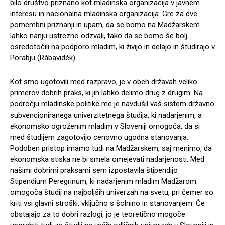
bilo društvo priznano kot mladinska organizacija v javnem
interesu in nacionalna mladinska organizacija. Gre za dve
pomembni priznanji in upam, da se bomo na Madžarskem
lahko nanju ustrezno odzvali, tako da se bomo še bolj
osredotočili na podporo mladim, ki živijo in delajo in študirajo v
Porabju (Rábavidék).
Kot smo ugotovili med razpravo, je v obeh državah veliko
primerov dobrih praks, ki jih lahko delimo drug z drugim. Na
področju mladinske politike me je navdušil vaš sistem državno
subvencioniranega univerzitetnega študija, ki nadarjenim, a
ekonomsko ogroženim mladim v Sloveniji omogoča, da si
med študijem zagotovijo cenovno ugodna stanovanja.
Podoben pristop imamo tudi na Madžarskem, saj menimo, da
ekonomska stiska ne bi smela omejevati nadarjenosti. Med
našimi dobrimi praksami sem izpostavila štipendijo
Stipendium Peregrinum, ki nadarjenim mladim Madžarom
omogoča študij na najboljših univerzah na svetu, pri čemer so
kriti vsi glavni stroški, vključno s šolnino in stanovanjem. Če
obstajajo za to dobri razlogi, jo je teoretično mogoče