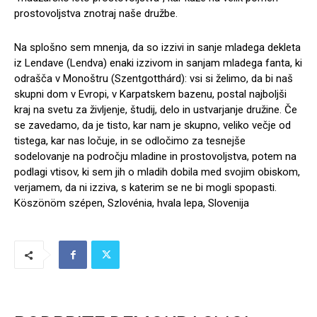
prostovoljstva znotraj naše družbe.
Na splošno sem mnenja, da so izzivi in sanje mladega dekleta
iz Lendave (Lendva) enaki izzivom in sanjam mladega fanta, ki
odrašča v Monoštru (Szentgotthárd): vsi si želimo, da bi naš
skupni dom v Evropi, v Karpatskem bazenu, postal najboljši
kraj na svetu za življenje, študij, delo in ustvarjanje družine. Če
se zavedamo, da je tisto, kar nam je skupno, veliko večje od
tistega, kar nas ločuje, in se odločimo za tesnejše
sodelovanje na področju mladine in prostovoljstva, potem na
podlagi vtisov, ki sem jih o mladih dobila med svojim obiskom,
verjamem, da ni izziva, s katerim se ne bi mogli spopasti.
Köszönöm szépen, Szlovénia, hvala lepa, Slovenija