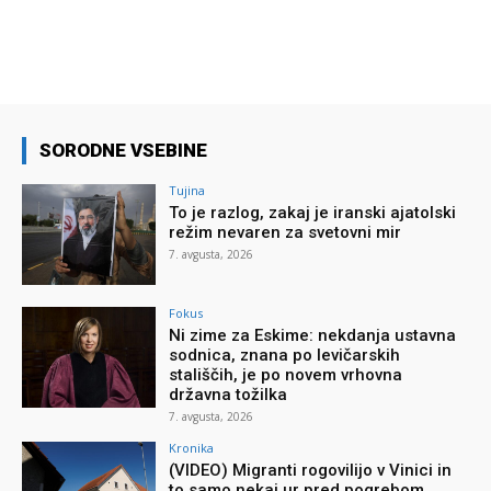
SORODNE VSEBINE
Tujina
To je razlog, zakaj je iranski ajatolski
režim nevaren za svetovni mir
7. avgusta, 2026
Fokus
Ni zime za Eskime: nekdanja ustavna
sodnica, znana po levičarskih
stališčih, je po novem vrhovna
državna tožilka
7. avgusta, 2026
Kronika
(VIDEO) Migranti rogovilijo v Vinici in
to samo nekaj ur pred pogrebom