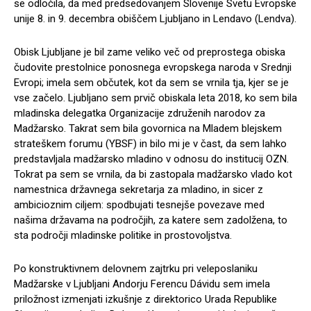
se odločila, da med predsedovanjem Slovenije Svetu Evropske
unije 8. in 9. decembra obiščem Ljubljano in Lendavo (Lendva).
Obisk Ljubljane je bil zame veliko več od preprostega obiska
čudovite prestolnice ponosnega evropskega naroda v Srednji
Evropi; imela sem občutek, kot da sem se vrnila tja, kjer se je
vse začelo. Ljubljano sem prvič obiskala leta 2018, ko sem bila
mladinska delegatka Organizacije združenih narodov za
Madžarsko. Takrat sem bila govornica na Mladem blejskem
strateškem forumu (YBSF) in bilo mi je v čast, da sem lahko
predstavljala madžarsko mladino v odnosu do institucij OZN.
Tokrat pa sem se vrnila, da bi zastopala madžarsko vlado kot
namestnica državnega sekretarja za mladino, in sicer z
ambicioznim ciljem: spodbujati tesnejše povezave med
našima državama na področjih, za katere sem zadolžena, to
sta področji mladinske politike in prostovoljstva.
Po konstruktivnem delovnem zajtrku pri veleposlaniku
Madžarske v Ljubljani Andorju Ferencu Dávidu sem imela
priložnost izmenjati izkušnje z direktorico Urada Republike