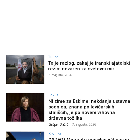
Tujina
To je razlog, zakaj je iranski ajatolski
režim nevaren za svetovni mir
7. avgusta, 2026
Fokus
Ni zime za Eskime: nekdanja ustavna
sodnica, znana po levičarskih
stališčih, je po novem vrhovna
državna tožilka
Gašper Blažič
-
7. avgusta, 2026
Kronika
(VIDEO) Migranti rogovilijo v Vinici in