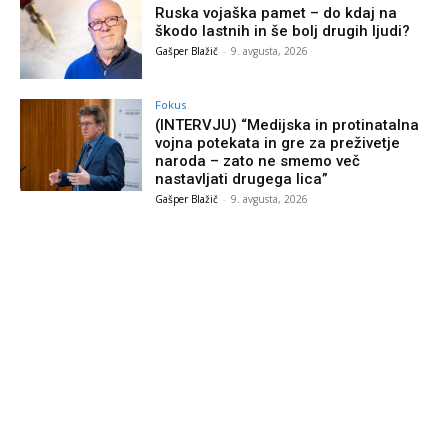
Ruska vojaška pamet – do kdaj na
škodo lastnih in še bolj drugih ljudi?
Gašper Blažič
-
9. avgusta, 2026
Fokus
(INTERVJU) “Medijska in protinatalna
vojna potekata in gre za preživetje
naroda – zato ne smemo več
nastavljati drugega lica”
Gašper Blažič
-
9. avgusta, 2026