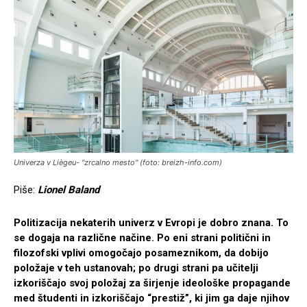
Univerza v Liègeu- "zrcalno mesto" (foto: breizh-info.com)
Piše:
Lionel Baland
Politizacija nekaterih univerz v Evropi je dobro znana. To
se dogaja na različne načine. Po eni strani politični in
filozofski vplivi omogočajo posameznikom, da dobijo
položaje v teh ustanovah; po drugi strani pa učitelji
izkoriščajo svoj položaj za širjenje ideološke propagande
med študenti in izkoriščajo “prestiž”, ki jim ga daje njihov