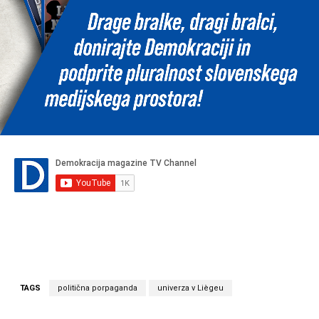
TAGS
politična porpaganda
univerza v Liègeu