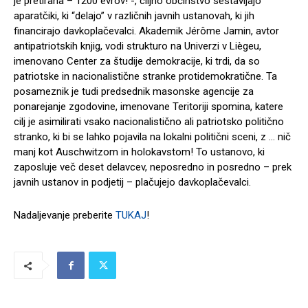
je pretirana – 1200 evrov! -, ciljno občinstvo sestavljajo
aparatčiki, ki “delajo” v različnih javnih ustanovah, ki jih
financirajo davkoplačevalci. Akademik Jérôme Jamin, avtor
antipatriotskih knjig, vodi strukturo na Univerzi v Liègeu,
imenovano Center za študije demokracije, ki trdi, da so
patriotske in nacionalistične stranke protidemokratične. Ta
posameznik je tudi predsednik masonske agencije za
ponarejanje zgodovine, imenovane Teritoriji spomina, katere
cilj je asimilirati vsako nacionalistično ali patriotsko politično
stranko, ki bi se lahko pojavila na lokalni politični sceni, z … nič
manj kot Auschwitzom in holokavstom! To ustanovo, ki
zaposluje več deset delavcev, neposredno in posredno – prek
javnih ustanov in podjetij – plačujejo davkoplačevalci.
Nadaljevanje preberite
TUKAJ
!