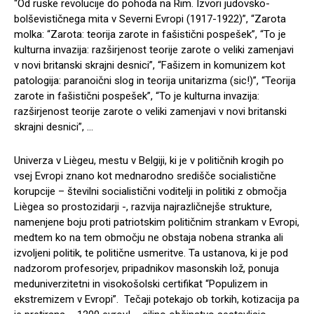
“Od ruske revolucije do pohoda na Rim. Izvori judovsko-
bolševističnega mita v Severni Evropi (1917-1922)”, “Zarota
molka: “Zarota: teorija zarote in fašistični pospešek”, “To je
kulturna invazija: razširjenost teorije zarote o veliki zamenjavi
v novi britanski skrajni desnici”, “Fašizem in komunizem kot
patologija: paranoični slog in teorija unitarizma (sic!)”, “Teorija
zarote in fašistični pospešek”, “To je kulturna invazija:
razširjenost teorije zarote o veliki zamenjavi v novi britanski
skrajni desnici”, …
Univerza v Liègeu, mestu v Belgiji, ki je v političnih krogih po
vsej Evropi znano kot mednarodno središče socialistične
korupcije – številni socialistični voditelji in politiki z območja
Liègea so prostozidarji -, razvija najrazličnejše strukture,
namenjene boju proti patriotskim političnim strankam v Evropi,
medtem ko na tem območju ne obstaja nobena stranka ali
izvoljeni politik, te politične usmeritve. Ta ustanova, ki je pod
nadzorom profesorjev, pripadnikov masonskih lož, ponuja
meduniverzitetni in visokošolski certifikat “Populizem in
ekstremizem v Evropi”. Tečaji potekajo ob torkih, kotizacija pa