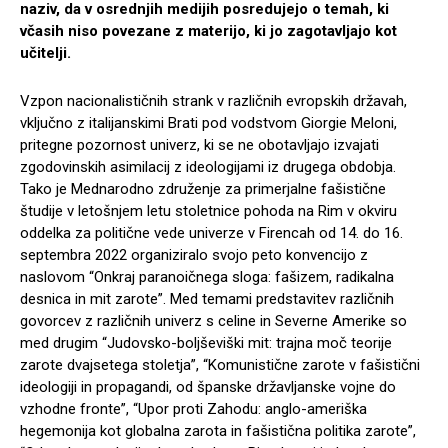
naziv, da v osrednjih medijih posredujejo o temah, ki
včasih niso povezane z materijo, ki jo zagotavljajo kot
učitelji.
Vzpon nacionalističnih strank v različnih evropskih državah,
vključno z italijanskimi Brati pod vodstvom Giorgie Meloni,
pritegne pozornost univerz, ki se ne obotavljajo izvajati
zgodovinskih asimilacij z ideologijami iz drugega obdobja.
Tako je Mednarodno združenje za primerjalne fašistične
študije v letošnjem letu stoletnice pohoda na Rim v okviru
oddelka za politične vede univerze v Firencah od 14. do 16.
septembra 2022 organiziralo svojo peto konvencijo z
naslovom “Onkraj paranoičnega sloga: fašizem, radikalna
desnica in mit zarote”. Med temami predstavitev različnih
govorcev z različnih univerz s celine in Severne Amerike so
med drugim “Judovsko-boljševiški mit: trajna moč teorije
zarote dvajsetega stoletja”, “Komunistične zarote v fašistični
ideologiji in propagandi, od španske državljanske vojne do
vzhodne fronte”, “Upor proti Zahodu: anglo-ameriška
hegemonija kot globalna zarota in fašistična politika zarote”,