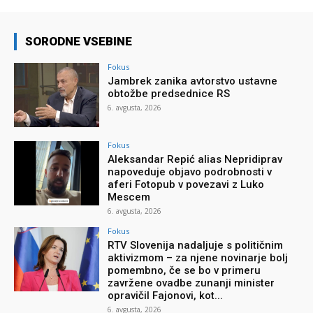
SORODNE VSEBINE
Fokus
Jambrek zanika avtorstvo ustavne
obtožbe predsednice RS
6. avgusta, 2026
Fokus
Aleksandar Repić alias Nepridiprav
napoveduje objavo podrobnosti v
aferi Fotopub v povezavi z Luko
Mescem
6. avgusta, 2026
Fokus
RTV Slovenija nadaljuje s političnim
aktivizmom – za njene novinarje bolj
pomembno, če se bo v primeru
zavržene ovadbe zunanji minister
opravičil Fajonovi, kot...
6. avgusta, 2026