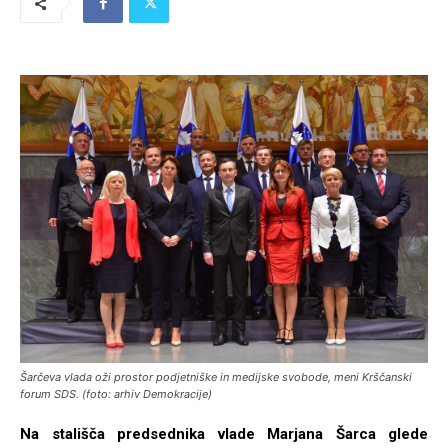
Šarčeva vlada oži prostor podjetniške in medijske svobode, meni Krščanski
forum SDS. (foto: arhiv Demokracije)
Na stališča predsednika vlade Marjana Šarca glede