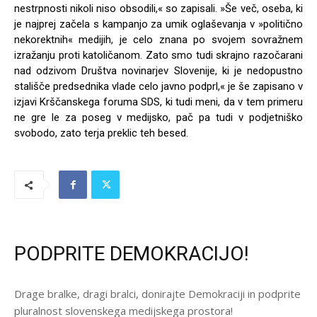
nestrpnosti nikoli niso obsodili,« so zapisali. »Še več, oseba, ki
je najprej začela s kampanjo za umik oglaševanja v »politično
nekorektnih« medijih, je celo znana po svojem sovražnem
izražanju proti katoličanom. Zato smo tudi skrajno razočarani
nad odzivom Društva novinarjev Slovenije, ki je nedopustno
stališče predsednika vlade celo javno podprl,« je še zapisano v
izjavi Krščanskega foruma SDS, ki tudi meni, da v tem primeru
ne gre le za poseg v medijsko, pač pa tudi v podjetniško
svobodo, zato terja preklic teh besed.
PODPRITE DEMOKRACIJO!
Drage bralke, dragi bralci, donirajte Demokraciji in podprite
pluralnost slovenskega medijskega prostora!