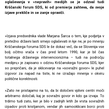
oglaševanja v »nepravih« medijih se je odzval tudi
Krščanski forum SDS, ki od premierja zahteva, da svoje
izjave prekliče in se zanje opraviči.
»Izjava predsednika vlade Marjana Šarca o tem, kje podjetja v
pretežno državni lasti smejo oglaševati in kje ne, je po mnenju
Krščanskega foruma SDS le še dokaz več, da se Slovenija vse
bolj očitno vrača v čas pred letom 1990, kar je bil čas
totalnega državnega intervencionizma – tudi na področju
medijev,« je zapisano v odzivu Krščanskega foruma SDS, kjer
so prepričani, da je sklicevanje na »sovražni govor« le puhel
izgovor za napad na tiste, ki ne izražajo mnenja v okviru
politične korektnosti.
»Zato ne pristajamo na to, da bi določeni vplivni centri moči
arbitrarno določali, kaj je sovražni govor in kdo ga izvaja. To
trdimo tudi zato, ker je bilo v zadnjih letih že vrsta sovražnih
izpadov proti kristjanom, vendar jih samooklicani borci proti