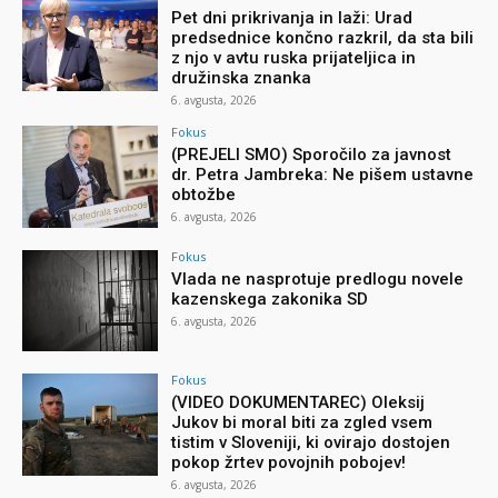
Pet dni prikrivanja in laži: Urad
predsednice končno razkril, da sta bili
z njo v avtu ruska prijateljica in
družinska znanka
6. avgusta, 2026
Fokus
(PREJELI SMO) Sporočilo za javnost
dr. Petra Jambreka: Ne pišem ustavne
obtožbe
6. avgusta, 2026
Fokus
Vlada ne nasprotuje predlogu novele
kazenskega zakonika SD
6. avgusta, 2026
Fokus
(VIDEO DOKUMENTAREC) Oleksij
Jukov bi moral biti za zgled vsem
tistim v Sloveniji, ki ovirajo dostojen
pokop žrtev povojnih pobojev!
6. avgusta, 2026