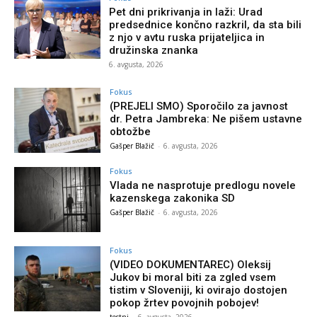
Pet dni prikrivanja in laži: Urad
predsednice končno razkril, da sta bili
z njo v avtu ruska prijateljica in
družinska znanka
6. avgusta, 2026
Fokus
(PREJELI SMO) Sporočilo za javnost
dr. Petra Jambreka: Ne pišem ustavne
obtožbe
Gašper Blažič
-
6. avgusta, 2026
Fokus
Vlada ne nasprotuje predlogu novele
kazenskega zakonika SD
Gašper Blažič
-
6. avgusta, 2026
Fokus
(VIDEO DOKUMENTAREC) Oleksij
Jukov bi moral biti za zgled vsem
tistim v Sloveniji, ki ovirajo dostojen
pokop žrtev povojnih pobojev!
testni
-
6. avgusta, 2026