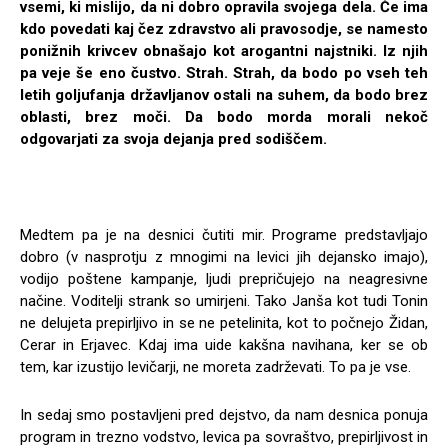
vsemi, ki mislijo, da ni dobro opravila svojega dela. Če ima
kdo povedati kaj čez zdravstvo ali pravosodje, se namesto
ponižnih krivcev obnašajo kot arogantni najstniki. Iz njih
pa veje še eno čustvo. Strah. Strah, da bodo po vseh teh
letih goljufanja državljanov ostali na suhem, da bodo brez
oblasti, brez moči. Da bodo morda morali nekoč
odgovarjati za svoja dejanja pred sodiščem.
Medtem pa je na desnici čutiti mir. Programe predstavljajo
dobro (v nasprotju z mnogimi na levici jih dejansko imajo),
vodijo poštene kampanje, ljudi prepričujejo na neagresivne
načine. Voditelji strank so umirjeni. Tako Janša kot tudi Tonin
ne delujeta prepirljivo in se ne petelinita, kot to počnejo Židan,
Cerar in Erjavec. Kdaj ima uide kakšna navihana, ker se ob
tem, kar izustijo levičarji, ne moreta zadrževati. To pa je vse.
In sedaj smo postavljeni pred dejstvo, da nam desnica ponuja
program in trezno vodstvo, levica pa sovraštvo, prepirljivost in