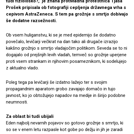
tudi fiziološko?,” je znana protivladna protestnica Tjaša
Prošek pripisala ob fotografiji cepljenja državnega vrha s
cepivom AstraZeneca. S tem pa grožnje s smrtjo dobivajo
še dodatne razsežnosti.
Ob vsem huliganstvu, ki se je med epidemijo še dodatno
povečalo, levičarji večkrat na dan tako ali drugače izrazijo
kakšno grožnjo s smrtjo vladajočim politikom. Seveda se to ni
dogajalo od prejšnjih levih vladah, temveč so grožnje uperjene
proti vsem strankam in njihovim posameznikom, ki sodelujejo
z aktualno vlado.
Poleg tega pa levičarji še izdatno lažejo ter s svojim
propagandnim aparatom grobo zavajajo domačo in tujo
javnost, ko jo obtožujejo napadov na medije in širijo podobne
neumnosti.
Za oblast bi tudi ubijali
Eden najbolj nevarnih pojavov so gotovo grožnje s smrtjo, ki
so se v enem letu razpasle kot gobe po dežju in jih je zaradi