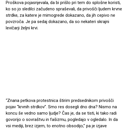
Proškova pojasnjevala, da bi prišlo pri tem do splošne koristi,
ko so jo sledilci začudeno spraševali, da privošči ljudem krvne
strdke, za katere je mimogrede dokazano, da jih cepivo ne
povzroča. Je pa sedaj dokazano, da so nekateri skrajni
levičarji željni krvi.
“Znana petkova protestnica štirim predsednikom privošči
pojav “krvnih strdkov”. Smo res dosegli dno dna? Nismo na
koncu še vedno samo ljudje? Čas je, da se tisti, ki tako radi
govorijo o sovraštvu in fašizmu, pogledajo v ogledalo. In da
vsi mediji, brez izjem, to enotno obsodijo,” pa je izjave