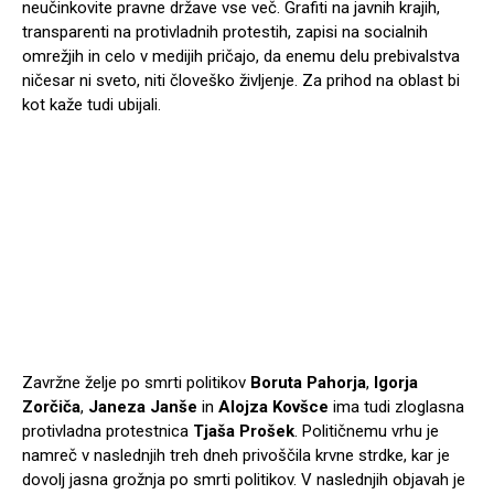
neučinkovite pravne države vse več. Grafiti na javnih krajih,
transparenti na protivladnih protestih, zapisi na socialnih
omrežjih in celo v medijih pričajo, da enemu delu prebivalstva
ničesar ni sveto, niti človeško življenje. Za prihod na oblast bi
kot kaže tudi ubijali.
Zavržne želje po smrti politikov
Boruta Pahorja
,
Igorja
Zorčiča
,
Janeza Janše
in
Alojza Kovšce
ima tudi zloglasna
protivladna protestnica
Tjaša Prošek
. Političnemu vrhu je
namreč v naslednjih treh dneh privoščila krvne strdke, kar je
dovolj jasna grožnja po smrti politikov. V naslednjih objavah je