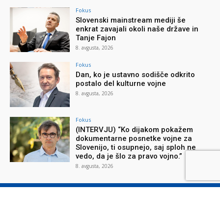
Fokus
Slovenski mainstream mediji še
enkrat zavajali okoli naše države in
Tanje Fajon
8. avgusta, 2026
Fokus
Dan, ko je ustavno sodišče odkrito
postalo del kulturne vojne
8. avgusta, 2026
Fokus
(INTERVJU) “Ko dijakom pokažem
dokumentarne posnetke vojne za
Slovenijo, ti osupnejo, saj sploh ne
vedo, da je šlo za pravo vojno.”
8. avgusta, 2026
O reviji
O podjetju
Splošni pogoji
Varstvo osebnih podatkov
Piškotki
Stik z nami
Oglaševanje
Naročilnica
Donacije