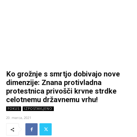
Ko grožnje s smrtjo dobivajo nove
dimenzije: Znana protivladna
protestnica privošči krvne strdke
celotnemu državnemu vrhu!
FOKUS
IZPOSTAVLJENO
20. marca, 2021