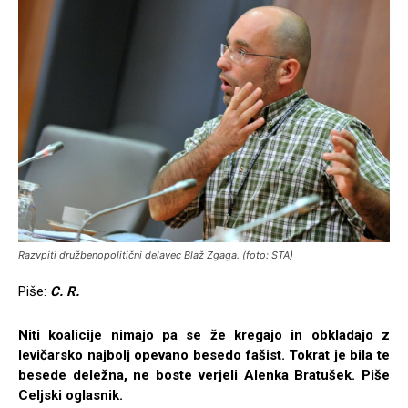
Razvpiti družbenopolitični delavec Blaž Zgaga. (foto: STA)
Piše:
C. R.
Niti koalicije nimajo pa se že kregajo in obkladajo z
levičarsko najbolj opevano besedo fašist. Tokrat je bila te
besede deležna, ne boste verjeli Alenka Bratušek. Piše
Celjski oglasnik.