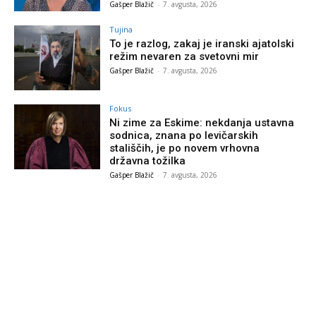
Gašper Blažič
-
7. avgusta, 2026
Tujina
To je razlog, zakaj je iranski ajatolski
režim nevaren za svetovni mir
Gašper Blažič
-
7. avgusta, 2026
Fokus
Ni zime za Eskime: nekdanja ustavna
sodnica, znana po levičarskih
stališčih, je po novem vrhovna
državna tožilka
Gašper Blažič
-
7. avgusta, 2026