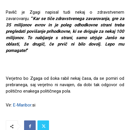
Pavlič je Zgagi napisal tudi nekaj o zdravstvenem
zavarovanju.
“
Kar se tiče zdravstvenega zavarovanja, gre za
35 milijonov evrov in je poleg odhodkovne strani treba
pregledati povišanje prihodkovne, ki se dviguje za nekaj 100
milijonov. To nabijanje s strani, samo utrjuje Janšo na
oblasti, že drugič, če prvič ni bilo dovolj. Lepo mu
pomagate!
“
Verjetno bo Zgaga od šoka rabil nekaj časa, da se pomiri od
prebranega, saj verjetno ni navajen, da dobi tak odgovor od
politično enakega političnega pola.
Vir:
E-Maribor.
si