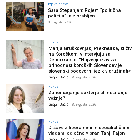
Izjava dneva
Sara Stepanjan: Pojem “politična
policija” je zlorabljen
8. avgusta, 2026
Fokus
Marija Gruškovnjak, Prekmurka, ki živi
na Koroškem, v intervjuju za
Demokracijo: “Največji izziv za
prihodnost koroških Slovencev je
slovenski pogovorni jezik v družinah«
Gašper Blažič
-
8. avgusta, 2026
Fokus
Zanemarjanje sektorja ali neznanje
vožnje?
Gašper Blažič
-
8. avgusta, 2026
Fokus
Države z liberalnimi in socialističnimi
vladami odločno v bran Tanji Fajon
Gašper Blažič
-
7. avgusta, 2026