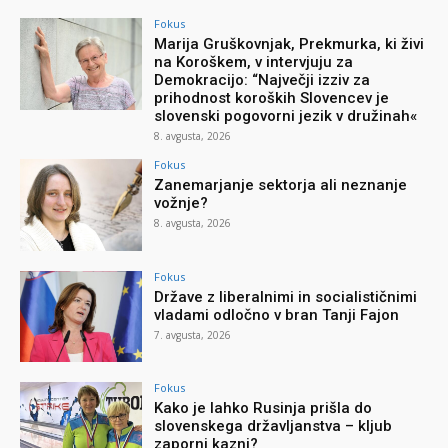
Fokus
Marija Gruškovnjak, Prekmurka, ki živi
na Koroškem, v intervjuju za
Demokracijo: “Največji izziv za
prihodnost koroških Slovencev je
slovenski pogovorni jezik v družinah«
8. avgusta, 2026
Fokus
Zanemarjanje sektorja ali neznanje
vožnje?
8. avgusta, 2026
Fokus
Države z liberalnimi in socialističnimi
vladami odločno v bran Tanji Fajon
7. avgusta, 2026
Fokus
Kako je lahko Rusinja prišla do
slovenskega državljanstva – kljub
zaporni kazni?