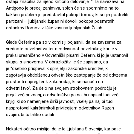
ostaja značilna za njeno kritično delovanje…” Ta navezava na
Antigono je precej zanimiva, sploh če se spomnimo na to,
kakšen problem je predstavljal pokop Romov, ki so jih postrelili
partizani – ljubljanski župan ni dovolil pokopa posmrtnih
ostankov Romov iz Iške vasi na ljubljanskih Žalah.
Glede Čeferina pa so v komisiji pojasnili, da se zavzema za
vrednote odvetništva ter neodvisnost odvetnikov, kar je v
praksi uresničeno v Odvetniški pisarni Čeferin, ki jo je ustanovil
skupaj s sinovoma. V obrazložitvi je še zapisano, da
je “osebno prispeval k sprejetju zakonske ureditve, ki
zagotavlja obdolžencu odvetniško zastopanje že od odvzema
prostosti naprej, ter k zakonodaji, ki se nanaša na
odvetništvo”. Za delo na svojem strokovnem področju je
prejel več priznanj, o odvetništvu pa naj bi napisal tudi več
knjig, ki so namenjene širši javnosti, vselej pa naj bi tudi
nasprotoval kakršnimkoli privilegijem odvetnikov. Razen
svojim, bi tu lahko dodali.
Nekateri očitno mislijo, da je le Ljubljana Slovenija, kar pa je