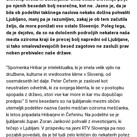
po njenih besedah bolj nesrečna, kot ne. Jasno je, da je
bila ob podelitvi takšnega naslova nekako dolžna pohvaliti
Ljubljano, manj pa je razumljivo, zakaj je ob tem začutila
željo, da mora ponižati vso ostalo Slovenijo. Poleg tega,
da je dejstvo, da so na določenih področjih nekatera naša
mesta oziroma kraji še precej bolj napredni od Ljubljane,
si tako omalovaževajočih besed zagotovo ne zasluži prav
noben prebivalec naše države.
“Spomenka Hribar je intelektualka, ki je imela velik vpliv na
družbene, kulturne in vrednostne klime v Sloveniji, od
osemdesetih let dalje. Peter Čeferin je zaslovel kot
neustrašen odvetnik, ki za svojega klienta, ki se v postopku
spopada z državo, stori vse kar more in kar mu dopuščajo
predpisi.” S temi besedami so na ljubljanski mestni občini
utemeljili podelitev naziva častni meščan oziroma meščanka,
ki letos pripadata Hribarjevi in Čeferinu. Na podelitvi se je
ljubljanski župan Zoran Janković pohvalil z investicijami, ki
tečejo v Ljubljani. V prispevku na javni RTV Slovenija pa niso
pozabili povedati, da je bil tudi zelo kritičen do nekaterih potez