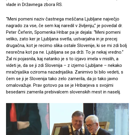
vlade in Državnega zbora RS.
“Meni pomeni naziv častnega meščana Ljubljane največjo
nagrado za vse, če sem kaj naredil v življenju,” je povedal dr.
Peter Čeferin, Spomenka Hribar pa je dejala: “Meni pomeni
veliko, zato ker je Ljubljana svetla, ustvarjalna in je precej
drugačna, kot je recimo slika ostale Slovenije, ki se mi zdi bolj
nesrečna kot pa ne. Ljubljana se pa drži. To je nekaj vredno.”
Žal ni pojasnila, kaj natanko je s to izjavo imela v mislih, a
videti je, da se ji zdi Slovenija – z izjemo Ljubljane – nekako
mračnjaška oziroma nazadnjaška. Zanimivo bi bilo vedeti, s
čem se ji je Slovenija tako zelo zamerila, da jo tako javno
omalovažuje. Prav gotovo pa se je Hribarjeva s svojimi
besedami zamerila prebivalcem slovenskih mest in naselij.