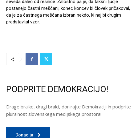
seveda daleč od resnice. Žalostno pa je, da takšni ljudje
postanejo častni meščani, konec koncev bi človek pričakoval,
da je za častnega meščana izbran nekdo, ki naj bi drugim
predstavljal vzor.
PODPRITE DEMOKRACIJO!
Drage bralke, dragi bralci, donirajte Demokraciji in podprite
pluralnost slovenskega medijskega prostora!
Donacija