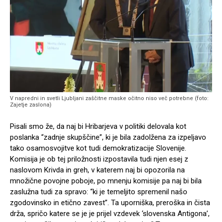
V napredni in svetli Ljubljani zaščitne maske očitno niso več potrebne (foto:
Zajetje zaslona)
Pisali smo že, da naj bi Hribarjeva v politiki delovala kot
poslanka “zadnje skupščine”, ki je bila zadolžena za izpeljavo
tako osamosvojitve kot tudi demokratizacije Slovenije.
Komisija je ob tej priložnosti izpostavila tudi njen esej z
naslovom Krivda in greh, v katerem naj bi opozorila na
množične povojne poboje, po mnenju komisije pa naj bi bila
zaslužna tudi za spravo: “ki je temeljito spremenil našo
zgodovinsko in etično zavest”. Ta uporniška, preroška in čista
drža, spričo katere se je je prijel vzdevek ‘slovenska Antigona’,