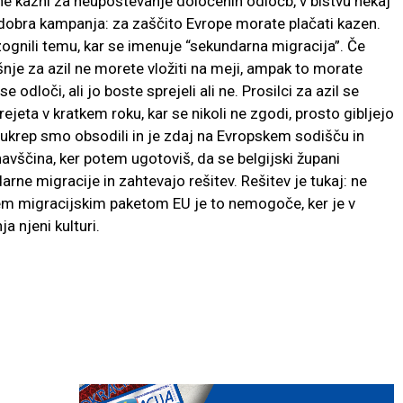
e kazni za neupoštevanje določenih odločb, v bistvu nekaj
 dobra kampanja: za zaščito Evrope morate plačati kazen.
izognili temu, kar se imenuje “sekundarna migracija”. Če
ošnje za azil ne morete vložiti na meji, ampak to morate
odloči, ali jo boste sprejeli ali ne. Prosilci za azil se
ejeta v kratkem roku, kar se nikoli ne zgodi, prosto gibljejo
ukrep smo obsodili in je zdaj na Evropskem sodišču in
navščina, ker potem ugotoviš, da se belgijski župani
rne migracije in zahtevajo rešitev. Rešitev je tukaj: ne
m migracijskim paketom EU je to nemogoče, ker je v
a njeni kulturi.