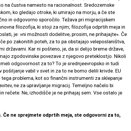
ajo na čustva namesto na racionalnost. Sredozemske
om, ko gledajo otroke, ki umirajo na morju, a če ste
gačno in odgovorno sporočilo. Težava pri migracijskem
ovna filozofija, ki stoji za njim; filozofija odprtih meja in
poslati, je: »ni možnosti dodelitve, prosim, ne prihajajte«. Če
če po zakonitih poteh, za to pa obstajajo veleposlaništva,
mi državami. Kar ni pošteno, je, da si delijo breme države,
 nimajo zgodovinske povezave z njegovo preteklostjo. Nikoli
ej imeli odgovornost za to? To je srednjeevropsko in tudi
 pošiljanje vabil v svet in za to ne bomo delili krivde. EU
 tega problema, kot so finančni instrumenti za sklepanje
itev, ne za upravljanje migracij. Temeljno načelo bi
n rečete: Ne, izhodišče je ne prihajaj sem. Vse ostalo je
n. Če ne sprejmete odprtih meja, ste odgovorni za to,