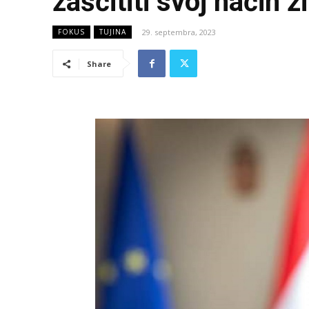
zaščititi svoj način ži
29. septembra, 2023
FOKUS
TUJINA
Share