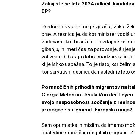
Zakaj ste se leta 2024 odločili kandidirat
EP?
Predsednik vlade me je vprašal, zakaj žel
prav. A resnica je, da kot minister vodiš u
zadevami, kot bi si želel. In zdaj se želim
gibanju, in imeti čas za potovanje, širjen
volivcem. Obstaja dobra madžarska in tudi
ki je lahko uspešna. To je tisto, kar želi
konservativni desnici, da naslednje leto o
Po množičnih prihodih migrantov na ital
Giorgia Meloni in Ursula Von der Leyen
svojo nesposobnost soočanja z realnostj
je mogoče spremeniti Evropsko unijo?
Sem optimistka in mislim, da imamo možn
posledice množičnih ilegalnih migracij. 