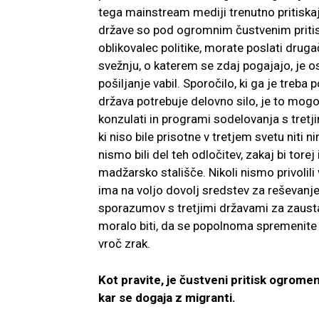
tega mainstream mediji trenutno pritisk
države so pod ogromnim čustvenim pritisk
oblikovalec politike, morate poslati dru
svežnju, o katerem se zdaj pogajajo, je osn
pošiljanje vabil. Sporočilo, ki ga je treba 
država potrebuje delovno silo, je to mogo
konzulati in programi sodelovanja s tretji
ki niso bile prisotne v tretjem svetu niti
nismo bili del teh odločitev, zakaj bi tor
madžarsko stališče. Nikoli nismo privolili v
ima na voljo dovolj sredstev za reševanje
sporazumov s tretjimi državami za zaustav
moralo biti, da se popolnoma spremenite i
vroč zrak.
Kot pravite, je čustveni pritisk ogrome
kar se dogaja z migranti.