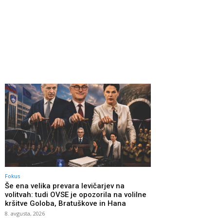
Fokus
Še ena velika prevara levičarjev na
volitvah: tudi OVSE je opozorila na volilne
kršitve Goloba, Bratuškove in Hana
8. avgusta, 2026