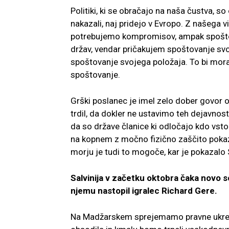
Politiki, ki se obračajo na naša čustva, so 
nakazali, naj pridejo v Evropo. Z našega vi
potrebujemo kompromisov, ampak spoštova
držav, vendar pričakujem spoštovanje svo
spoštovanje svojega položaja. To bi mora
spoštovanje.
Grški poslanec je imel zelo dober govor o 
trdil, da dokler ne ustavimo teh dejavnos
da so države članice ki odločajo kdo vst
na kopnem z močno fizično zaščito pokaza
morju je tudi to mogoče, kar je pokazalo 
Salvinija v začetku oktobra čaka novo s
njemu nastopil igralec Richard Gere.
Na Madžarskem sprejemamo pravne ukrepe 