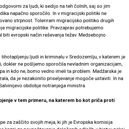
odgovorni za ljudi, ki sedijo na teh čolnih, saj so jim
dika napačno sporočilo. In v migracijski politiki ne
no strpnost. Toleriram migracijsko politiko drugih
je migracijske politike. Pravzaprav potrebujemo
l biti evropski način reševanja težav. Medsebojno
tihotapljenju ljudi in kriminalu v Sredozemlju, v katerem je
ti, dokler ne pošljemo sporočila nevladnim organizacijam,
opa in kdo ne, bomo vedno imeli ta problem. Madžarska je
la, da je nezakonito priseljevanje mogoče ustaviti. In na
Salvinijevo obdobje notranjega ministra.
ojenje v tem primeru, na katerem bo kot priča proti
za zaščito svojih meja, ki jih je Evropska komisija