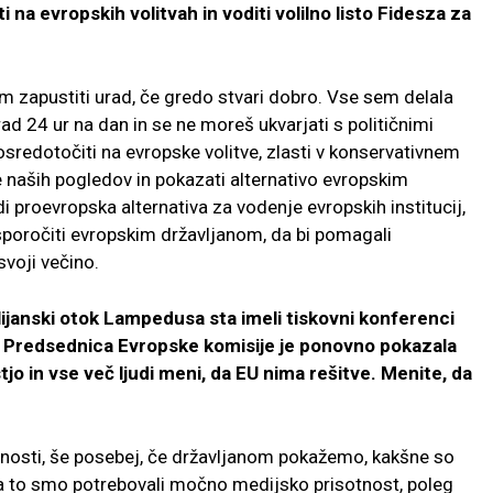
i na evropskih volitvah in voditi volilno listo Fidesza za
im zapustiti urad, če gredo stvari dobro. Vse sem delala
rad 24 ur na dan in se ne moreš ukvarjati s političnimi
 osredotočiti na evropske volitve, zlasti v konservativnem
je naših pogledov in pokazati alternativo evropskim
 proevropska alternativa za vodenje evropskih institucij,
m sporočiti evropskim državljanom, da bi pomagali
svoji večino.
ijanski otok Lampedusa sta imeli tiskovni konferenci
. Predsednica Evropske komisije je ponovno pokazala
o in vse več ljudi meni, da EU nima rešitve. Menite, da
osti, še posebej, če državljanom pokažemo, kakšne so
Za to smo potrebovali močno medijsko prisotnost, poleg