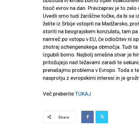
obsodila in kmalu bomo trpeli vsakodnevn
tisoč evrov na dan. Pravzaprav je to zelo
Uvedli smo tudi žariščne točke, da bi se 
želite iz Srbije vstopiti na Madžarsko, pr
storiti na beograjskem konzulatu, tam pa se 
namreč po vstopu v EU, če odločitev ni spr
znotraj schengenskega območja. Tudi ta 
izgubili bomo. Najbolj smešna stvar je hi
pritožujejo nad težavami zaradi te sekunda
prenašajmo problema v Evropo. Toda s te
nasprotju z evropskimi interesi in je grožnj
Več preberite
TUKAJ
Share