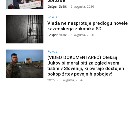
obtožbe
Gašper Blažič
-
6. avgusta, 2026
Fokus
Vlada ne nasprotuje predlogu novele
kazenskega zakonika SD
Gašper Blažič
-
6. avgusta, 2026
Fokus
(VIDEO DOKUMENTAREC) Oleksij
Jukov bi moral biti za zgled vsem
tistim v Sloveniji, ki ovirajo dostojen
pokop žrtev povojnih pobojev!
testni
-
6. avgusta, 2026