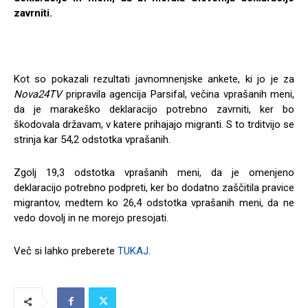
zavrniti.
Kot so pokazali rezultati javnomnenjske ankete, ki jo je za
Nova24TV
pripravila agencija Parsifal, večina vprašanih meni,
da je marakeško deklaracijo potrebno zavrniti, ker bo
škodovala državam, v katere prihajajo migranti. S to trditvijo se
strinja kar 54,2 odstotka vprašanih.
Zgolj 19,3 odstotka vprašanih meni, da je omenjeno
deklaracijo potrebno podpreti, ker bo dodatno zaščitila pravice
migrantov, medtem ko 26,4 odstotka vprašanih meni, da ne
vedo dovolj in ne morejo presojati.
Več si lahko preberete
TUKAJ
.