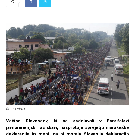
foto: Twitter
Večina Slovencev, ki so sodelovali v Parsifalovi
javnomnenjski raziskavi, nasprotuje sprejetju marakeške
deklaracije in meni, da bi morala Slovenija deklaracijo