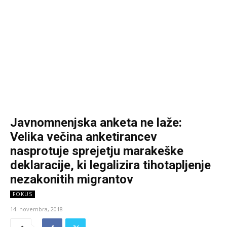
Javnomnenjska anketa ne laže:
Velika večina anketirancev
nasprotuje sprejetju marakeške
deklaracije, ki legalizira tihotapljenje
nezakonitih migrantov
FOKUS
14. novembra, 2018