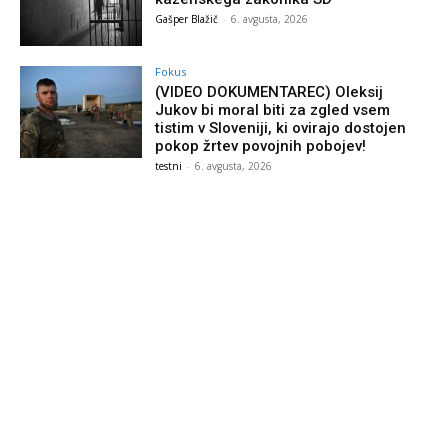
Gašper Blažič
-
6. avgusta, 2026
Fokus
(VIDEO DOKUMENTAREC) Oleksij
Jukov bi moral biti za zgled vsem
tistim v Sloveniji, ki ovirajo dostojen
pokop žrtev povojnih pobojev!
testni
-
6. avgusta, 2026