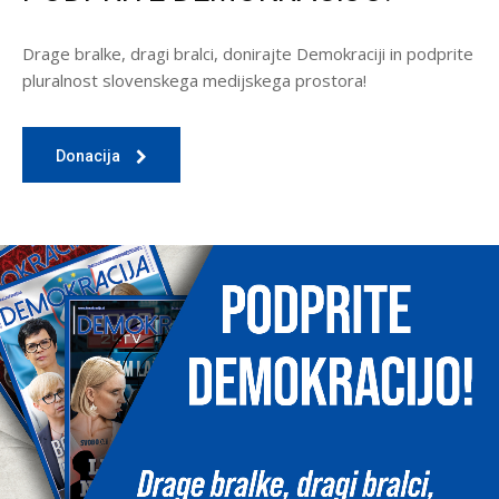
Drage bralke, dragi bralci, donirajte Demokraciji in podprite
pluralnost slovenskega medijskega prostora!
Donacija