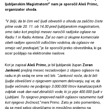
ljubljanskim Magistratom!” nam je sporočil Aleš Primc,
organizator shoda.
“V želji, da bi čim več ljudi obvestili o shodu za zaščito čiste
pitne vode 20. 11. ob 14.30 pred ljubljanskim magistratom,
smo tako kot prejšnji mesec naročili radijske oglase na
Radiu 1 in Radiu Antena. Žal so nam iz skupne komerciale
obeh radijev sporočili odločitev vodstva, da oglasov ne
smejo več predvajati,”
je še sporočil preko obvestilnika, ki ga
sicer pošiljajo na elektronske naslove.
Kot je zapisal
Aleš Primc
, je bil ljubljanski župan
Zoran
Janković
prejšnji mesec nezadovoljen z objavo oglasov na
radiu in jih sedaj ne sme več biti.
“Janković noče, da bi bili
ljudje obveščeni o njegovem spornem delovanju, saj ve, da
ljudje večinsko ne podpirajo 3.000.000 litrov kanalizacijskih
odplak vsak dan nad zbirališči vode, ki jo pije 400.000 ljudi v
Ljubljani. To njegovo prepoved naših oglasov razumemo tudi
kot njegovo živčnost,”
meni Primc. Zato je zelo pomembno,
da se med seboj obveščamo in množično pridemo na