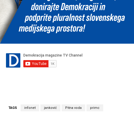
TAGS
infonet
janković
Pitna voda
primc