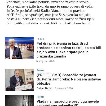
Fokus
Pet dni prikrivanja in laži: Urad
predsednice končno razkril, da sta bili
z njo v avtu ruska prijateljica in
družinska znanka
6. avgusta, 2026
Fokus
(PREJELI SMO) Sporočilo za javnost
dr. Petra Jambreka: Ne pišem ustavne
obtožbe
Gašper Blažič
-
6. avgusta, 2026
Fokus
Vlada ne nasprotuje predlogu novele
kazenskega zakonika SD