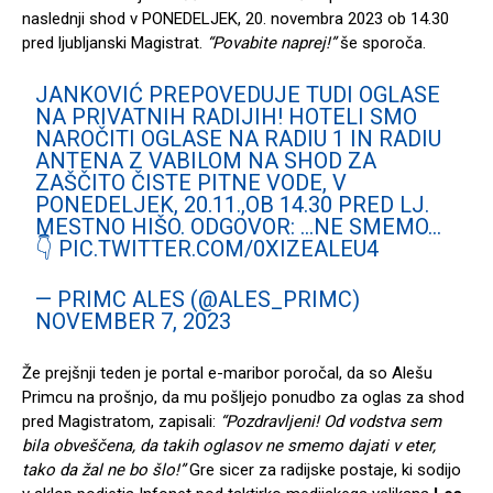
naslednji shod v PONEDELJEK, 20. novembra 2023 ob 14.30
pred ljubljanski Magistrat.
“Povabite naprej!”
še sporoča.
JANKOVIĆ PREPOVEDUJE TUDI OGLASE
NA PRIVATNIH RADIJIH! HOTELI SMO
NAROČITI OGLASE NA RADIU 1 IN RADIU
ANTENA Z VABILOM NA SHOD ZA
ZAŠČITO ČISTE PITNE VODE, V
PONEDELJEK, 20.11.,OB 14.30 PRED LJ.
MESTNO HIŠO. ODGOVOR: …NE SMEMO…
👇
PIC.TWITTER.COM/0XIZEALEU4
— PRIMC ALES (@ALES_PRIMC)
NOVEMBER 7, 2023
Že prejšnji teden je portal e-maribor poročal, da so Alešu
Primcu na prošnjo, da mu pošljejo ponudbo za oglas za shod
pred Magistratom, zapisali:
“Pozdravljeni! Od vodstva sem
bila obveščena, da takih oglasov ne smemo dajati v eter,
tako da žal ne bo šlo!”
Gre sicer za radijske postaje, ki sodijo