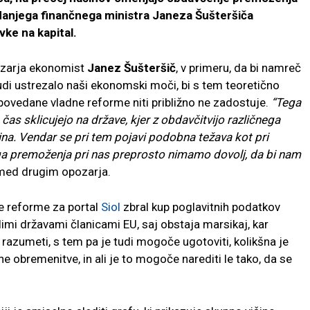
danjega finančnega ministra Janeza Šušteršiča
vke na kapital.
pozarja ekonomist
Janez Šušteršič
, v primeru, da bi namreč
tudi ustrezalo naši ekonomski moči, bi s tem teoretično
apovedane vladne reforme niti približno ne zadostuje.
“Tega
 čas sklicujejo na države, kjer z obdavčitvijo različnega
na. Vendar se pri tem pojavi podobna težava kot pri
a premoženja pri nas preprosto nimamo dovolj, da bi nam
med drugim opozarja.
ne reforme za portal
Siol
zbral kup poglavitnih podatkov
limi državami članicami EU, saj obstaja marsikaj, kar
ijo razumeti, s tem pa je tudi mogoče ugotoviti, kolikšna je
obremenitve, in ali je to mogoče narediti le tako, da se