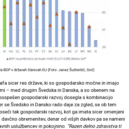
a BDP v državah članicah EU (Foto: Janez Šušteršič, Siol)
grafa sicer res države, ki so gospodarsko močne in imajo
t mi – med drugim Švedska in Danska, a so obenem na
i je pospešen gospodarski razvoj dosegla s kombinacijo
. Ker se Švedsko in Dansko rado daje za zgled, se ob tem
doseči tak gospodarski razvoj, kot ga imata sicer omenjeni
eča davčno obremenitev, denar od višjih davkov pa se nameni
avnih uslužbencev in pokojnino.
“Razen delno zdravstva ti