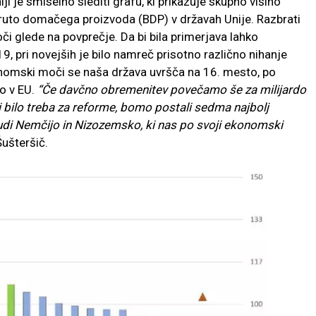
i je smiselno slediti grafu, ki prikazuje skupno višino
bruto domačega proizvoda (BDP) v državah Unije. Razbrati
i glede na povprečje. Da bi bila primerjava lahko
19, pri novejših je bilo namreč prisotno različno nihanje
onomski moči se naša država uvršča na 16. mesto, po
o v EU.
“Če davčno obremenitev povečamo še za milijardo
bi bilo treba za reforme, bomo postali sedma najbolj
tudi Nemčijo in Nizozemsko, ki nas po svoji ekonomski
ušteršič.