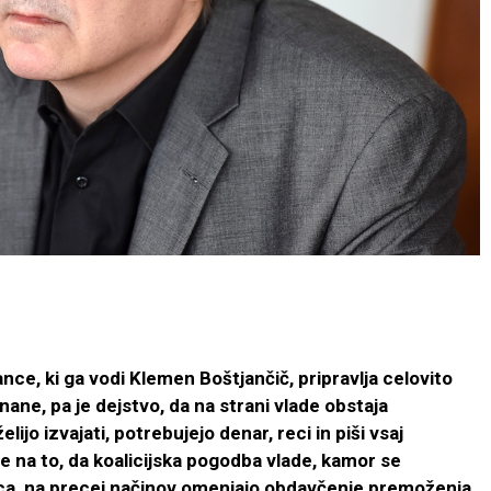
ance, ki ga vodi Klemen Boštjančič, pripravlja celovito
ane, pa je dejstvo, da na strani vlade obstaja
lijo izvajati, potrebujejo denar, reci in piši vsaj
de na to, da koalicijska pogodba vlade, kamor se
ica, na precej načinov omenjajo obdavčenje premoženja