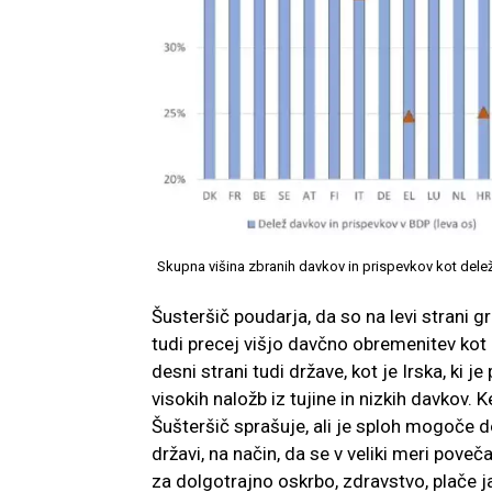
Skupna višina zbranih davkov in prispevkov kot delež
Šusteršič poudarja, da so na levi strani 
tudi precej višjo davčno obremenitev ko
desni strani tudi države, kot je Irska, k
visokih naložb iz tujine in nizkih davkov
Šušteršič sprašuje, ali je sploh mogoče 
državi, na način, da se v veliki meri pov
za dolgotrajno oskrbo, zdravstvo, plače j