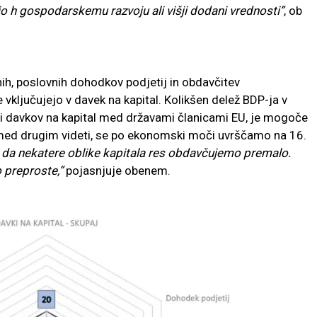
 h gospodarskemu razvoju ali višji dodani vrednosti”
, ob
h, poslovnih dohodkov podjetij in obdavčitev
ključujejo v davek na kapital. Kolikšen delež BDP-ja v
 davkov na kapital med državami članicami EU, je mogoče
 med drugim videti, se po ekonomski moči uvrščamo na 16.
, da nekatere oblike kapitala res obdavčujemo premalo.
o preproste,”
pojasnjuje obenem.