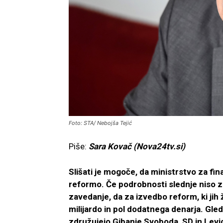
Foto: STA/ Nebojša Tejić
Piše:
Sara Kovač (Nova24tv.si)
Slišati je mogoče, da ministrstvo za fin
reformo. Če podrobnosti slednje niso zn
zavedanje, da za izvedbo reform, ki jih že
milijardo in pol dodatnega denarja. Gle
združujejo Gibanje Svoboda, SD in Lev