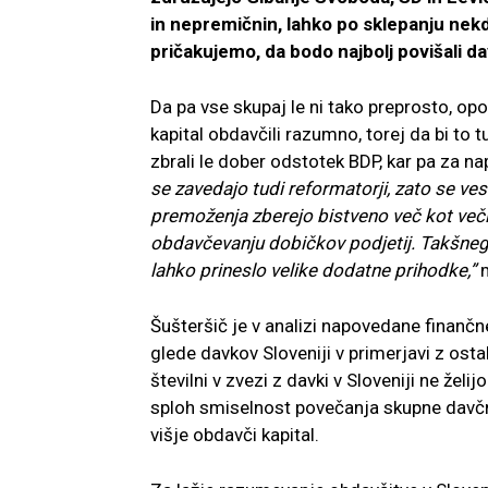
in nepremičnin, lahko po sklepanju nek
pričakujemo, da bodo najbolj povišali da
Da pa vse skupaj le ni tako preprosto, o
kapital obdavčili razumno, torej da bi to 
zbrali le dober odstotek BDP, kar pa za n
se zavedajo tudi reformatorji, zato se ves
premoženja zberejo bistveno več kot veči
obdavčevanju dobičkov podjetij. Takšneg
lahko prineslo velike dodatne prihodke,”
Šušteršič je v analizi napovedane finanč
glede davkov Sloveniji v primerjavi z osta
številni v zvezi z davki v Sloveniji ne žel
sploh smiselnost povečanja skupne davčne 
višje obdavči kapital.