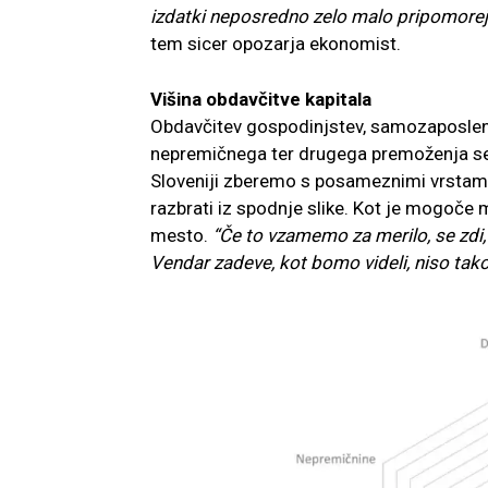
izdatki neposredno zelo malo pripomorejo
tem sicer opozarja ekonomist.
Višina obdavčitve kapitala
Obdavčitev gospodinjstev, samozaposleni
nepremičnega ter drugega premoženja se v
Sloveniji zberemo s posameznimi vrstami
razbrati iz spodnje slike. Kot je mogoče
mesto.
“Če to vzamemo za merilo, se zdi
Vendar zadeve, kot bomo videli, niso tak