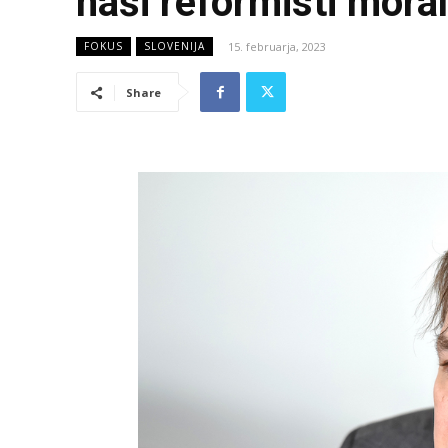
naši reformisti moral
15. februarja, 2023
FOKUS
SLOVENIJA
Share