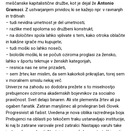
meščanske kapitalistične družbe, kot je dejal že
Antonio
Gramsci
. Z ustvarjanjem prividov, ki se kažejo npr. v ravnanjih
in trditvah:
– tudi nevidna umetnost je del umetnosti;
– razlike med spoloma so družbeni konstrukt;
– na določitev spola lahko vplivate s tem, kako otroka oblačite
in kakšne igrače mu kupujete;
– tudi moški so lahko noseči,
– biološki moški, ki se počuti oziroma proglasi za žensko,
lahko v športu tekmuje v ženskih kategorijah,
– resnica nas ne sme prizadeti,
– sem žrtev, ker mislim, da sem kakorkoli prikrajšan, torej sem
v moralnem smislu nekaj več.
Univerze na zahodu so dodobra prežete s to miselnostjo
prebujencev oziroma akademskih bojevnikov za socialno
pravičnost. Svet delajo binaren. Ali ste plemenita žrtev ali pa
ogaben fanatik. Zatiran manjšinec ali privilegiran beli človek.
Progresivist ali fašist. Uvedena je nova oblika razrednega boja.
Prebujenci na oblasti po tekočem traku ustanavljajo institucije,
ki naj bi zatirane varovale pred zatiralci. Nastajajo varuhi take