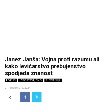
Janez Janša: Vojna proti razumu ali
kako levičarstvo prebujenstvo
spodjeda znanost
FOKUS
IZPOSTAVLJENO
SLOVENIJA
21. decembra, 2024