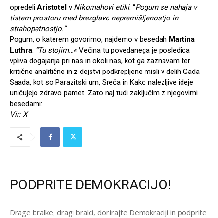
opredeli
Aristotel
v
Nikomahovi etiki
: “
Pogum se nahaja v
tistem prostoru med brezglavo nepremišljenostjo in
strahopetnostjo.”
Pogum, o katerem govorimo, najdemo v besedah
Martina
Luthra
:
“Tu stojim…«
Večina tu povedanega je posledica
vpliva dogajanja pri nas in okoli nas, kot ga zaznavam ter
kritične analitične in z dejstvi podkrepljene misli v delih Gada
Saada, kot so Parazitski um, Sreča in Kako nalezljive ideje
uničujejo zdravo pamet. Zato naj tudi zaključim z njegovimi
besedami:
Vir: X
PODPRITE DEMOKRACIJO!
Drage bralke, dragi bralci, donirajte Demokraciji in podprite