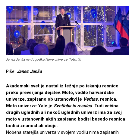
Janez Janša na dogodku Nove univerze (foto: X)
Piše:
Janez Janša
Akademski svet je nastal iz težnje po iskanju resnice
preko preverjanja dejstev. Moto, vodilo harwardske
univerze, zapisano ob ustanovitvi je
Veritas
, resnica.
Moto univerze Yale je
Svetloba in resnica
. Tudi večina
drugih uglednih ali nekoč uglednih univerz ima za svoj
moto v ustanovnih aktih zapisano bodisi besedo resnica
bodisi znanost ali oboje.
Nobena starejša univerza v svojem vodilu nima zapisanih