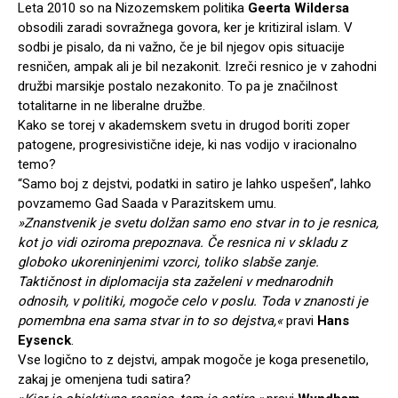
Leta 2010 so na Nizozemskem politika
Geerta Wildersa
obsodili zaradi sovražnega govora, ker je kritiziral islam. V
sodbi je pisalo, da ni važno, če je bil njegov opis situacije
resničen, ampak ali je bil nezakonit. Izreči resnico je v zahodni
družbi marsikje postalo nezakonito. To pa je značilnost
totalitarne in ne liberalne družbe.
Kako se torej v akademskem svetu in drugod boriti zoper
patogene, progresivistične ideje, ki nas vodijo v iracionalno
temo?
“Samo boj z dejstvi, podatki in satiro je lahko uspešen”, lahko
povzamemo Gad Saada v Parazitskem umu.
»Znanstvenik je svetu dolžan samo eno stvar in to je resnica,
kot jo vidi oziroma prepoznava. Če resnica ni v skladu z
globoko ukoreninjenimi vzorci, toliko slabše zanje.
Taktičnost in diplomacija sta zaželeni v mednarodnih
odnosih, v politiki, mogoče celo v poslu. Toda v znanosti je
pomembna ena sama stvar in to so dejstva,«
pravi
Hans
Eysenck
.
Vse logično to z dejstvi, ampak mogoče je koga presenetilo,
zakaj je omenjena tudi satira?