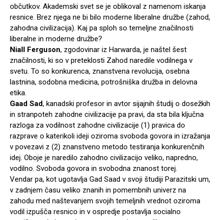
občutkov. Akademski svet se je oblikoval z namenom iskanja
resnice. Brez njega ne bi bilo moderne liberalne družbe (zahod,
zahodna civilizacija). Kaj pa sploh so temeljne značilnosti
liberalne in moderne družbe?
Niall Ferguson
, zgodovinar iz Harwarda, je naštel šest
značilnosti, ki so v preteklosti Zahod naredile vodilnega v
svetu. To so konkurenca, znanstvena revolucija, osebna
lastnina, sodobna medicina, potrošniška družba in delovna
etika.
Gaad Sad
, kanadski profesor in avtor sijajnih študij o dosežkih
in stranpoteh zahodne civilizacije pa pravi, da sta bila ključna
razloga za vodilnost zahodne civilizacije (1) pravica do
razprave o katerikoli ideji oziroma svoboda govora in izražanja
v povezavi z (2) znanstveno metodo testiranja konkurenčnih
idej. Oboje je naredilo zahodno civilizacijo veliko, napredno,
vodilno. Svoboda govora in svobodna znanost torej.
Vendar pa, kot ugotavlja Gad Saad v svoji študiji Parazitski um,
v zadnjem času veliko znanih in pomembnih univerz na
zahodu med naštevanjem svojih temeljnih vrednot oziroma
vodil izpušča resnico in v ospredje postavlja socialno