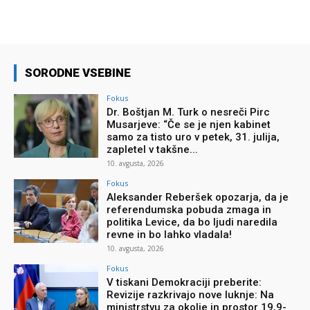
SORODNE VSEBINE
Fokus
Dr. Boštjan M. Turk o nesreči Pirc
Musarjeve: “Če se je njen kabinet
samo za tisto uro v petek, 31. julija,
zapletel v takšne...
10. avgusta, 2026
Fokus
Aleksander Reberšek opozarja, da je
referendumska pobuda zmaga in
politika Levice, da bo ljudi naredila
revne in bo lahko vladala!
10. avgusta, 2026
Fokus
V tiskani Demokraciji preberite:
Revizije razkrivajo nove luknje: Na
ministrstvu za okolje in prostor 19,9-