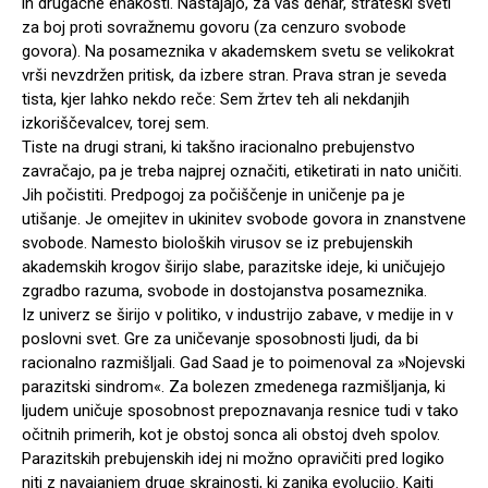
in drugačne enakosti. Nastajajo, za vaš denar, strateški sveti
za boj proti sovražnemu govoru (za cenzuro svobode
govora). Na posameznika v akademskem svetu se velikokrat
vrši nevzdržen pritisk, da izbere stran. Prava stran je seveda
tista, kjer lahko nekdo reče: Sem žrtev teh ali nekdanjih
izkoriščevalcev, torej sem.
Tiste na drugi strani, ki takšno iracionalno prebujenstvo
zavračajo, pa je treba najprej označiti, etiketirati in nato uničiti.
Jih počistiti. Predpogoj za počiščenje in uničenje pa je
utišanje. Je omejitev in ukinitev svobode govora in znanstvene
svobode. Namesto bioloških virusov se iz prebujenskih
akademskih krogov širijo slabe, parazitske ideje, ki uničujejo
zgradbo razuma, svobode in dostojanstva posameznika.
Iz univerz se širijo v politiko, v industrijo zabave, v medije in v
poslovni svet. Gre za uničevanje sposobnosti ljudi, da bi
racionalno razmišljali. Gad Saad je to poimenoval za »Nojevski
parazitski sindrom«. Za bolezen zmedenega razmišljanja, ki
ljudem uničuje sposobnost prepoznavanja resnice tudi v tako
očitnih primerih, kot je obstoj sonca ali obstoj dveh spolov.
Parazitskih prebujenskih idej ni možno opravičiti pred logiko
niti z navajanjem druge skrajnosti, ki zanika evolucijo. Kajti