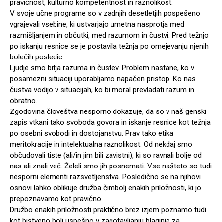
pravičnost, kulturno kompetentnost in raznolikost.
V svoje učne programe so v zadnjih desetletjih pospešeno
vgrajevali vsebine, ki ustvarjajo umetna nasprotja med
razmišljanjem in občutki, med razumom in čustvi. Pred težnjo
po iskanju resnice se je postavila težnja po omejevanju njenih
bolečih posledic.
Ljudje smo bitja razuma in čustev. Problem nastane, ko v
posamezni situaciji uporabljamo napačen pristop. Ko nas
čustva vodijo v situacijah, ko bi moral prevladati razum in
obratno.
Zgodovina človeštva nesporno dokazuje, da so v naš genski
zapis vtkani tako svoboda govora in iskanje resnice kot težnja
po osebni svobodi in dostojanstvu. Prav tako etika
meritokracije in intelektualna raznolikost. Od nekdaj smo
občudovali tiste (ali/in jim bili zavistni), ki so ravnali bolje od
nas ali znali več. Želeli smo jih posnemati. Vse našteto so tudi
nesporni elementi razsvetljenstva. Posledično se na njihovi
osnovi lahko oblikuje družba čimbolj enakih priložnosti, ki jo
prepoznavamo kot pravično.
Družbo enakih priložnosti praktično brez izjem poznamo tudi
kot bistveno bolj uspešno v zagotavljanju blaginje za