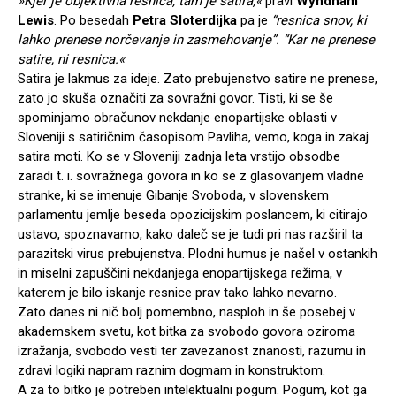
»Kjer je objektivna resnica, tam je satira,«
pravi
Wyndham
Lewis
. Po besedah
Petra Sloterdijka
pa je
“resnica snov, ki
lahko prenese norčevanje in zasmehovanje”. “Kar ne prenese
satire, ni resnica.«
Satira je lakmus za ideje. Zato prebujenstvo satire ne prenese,
zato jo skuša označiti za sovražni govor. Tisti, ki se še
spominjamo obračunov nekdanje enopartijske oblasti v
Sloveniji s satiričnim časopisom Pavliha, vemo, koga in zakaj
satira moti. Ko se v Sloveniji zadnja leta vrstijo obsodbe
zaradi t. i. sovražnega govora in ko se z glasovanjem vladne
stranke, ki se imenuje Gibanje Svoboda, v slovenskem
parlamentu jemlje beseda opozicijskim poslancem, ki citirajo
ustavo, spoznavamo, kako daleč se je tudi pri nas razširil ta
parazitski virus prebujenstva. Plodni humus je našel v ostankih
in miselni zapuščini nekdanjega enopartijskega režima, v
katerem je bilo iskanje resnice prav tako lahko nevarno.
Zato danes ni nič bolj pomembno, nasploh in še posebej v
akademskem svetu, kot bitka za svobodo govora oziroma
izražanja, svobodo vesti ter zavezanost znanosti, razumu in
zdravi logiki napram raznim dogmam in konstruktom.
A za to bitko je potreben intelektualni pogum. Pogum, kot ga