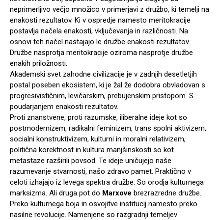
neprimerljivo večjo množico v primerjavi z družbo, ki temelji na
enakosti rezultatov. Ki v ospredje namesto meritokracije
postavlja načela enakosti, vključevanja in različnosti. Na
osnovi teh načel nastajajo le družbe enakosti rezultatov.
Družbe nasprotja meritokracije oziroma nasprotje družbe
enakih priložnosti.
Akademski svet zahodne civilizacije je v zadnjih desetletjih
postal poseben ekosistem, ki je žal že dodobra obvladovan s
progresivističnim, levičarskim, prebujenskim pristopom. S
poudarjanjem enakosti rezultatov.
Proti znanstvene, proti razumske, iliberalne ideje kot so
postmodernizem, radikalni feminizem, trans spolni aktivizem,
socialni konstruktivizem, kulturni in moralni relativizem,
politična korektnost in kultura manjšinskosti so kot
metastaze razširili povsod. Te ideje uničujejo naše
razumevanje stvarnosti, našo zdravo pamet. Praktično v
celoti izhajajo iz levega spektra družbe. So orodja kulturnega
marksizma. Ali druga pot do
Marxove
brezrazredne družbe.
Preko kulturnega boja in osvojitve institucij namesto preko
nasilne revolucije. Namenjene so razgradnji temeljev