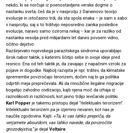
nekdo, ki se norčuje iz poenostavljene verske dogme o
nastanku sveta, češ da je v nasprotju z Darwinovo teorijo
evolucije in istočasno trdi, da sta spola enaka – je sam s sabo
v nasprotju, saj s to trditvijo neposredno zanika posledice
evolucije, naravo samo oziroma nekaj – kar je za razliko od
nastanka vesolja pred milijardami let danes povsem vidno,
očitno dejstvo.
Razširjevalci nojevskega parazitskega sindroma uporabljajo
širok nabor taktik, s katerimi ščitijo sebe in svoje ideje pred
resnico. Ena od teh taktik je, da zavajajo z napačnim vzroki za
pojave in dogodke. Najbolj razvpita je npr. trditev, da klimatske
spremembe povzročajo terorizem, dočim naj bi ga politika
odprtih meja preprečevala. Ali da množične ilegalne migracije
bogatijo zahodno civilizacijo, kajti njena moč da izhaja iz
raznolikosti in različnosti, kot javno trdijo levičarski politiki.
Karl Popper
je takemu pristopu dejal “itelektualni terorizem”.
Intelektualni terorizem pa je izjemno nevaren, kot nas je
naučila zgodovina. Kajti:
»Ta, ki vas lahko prepriča, da
verjamete absurdom, vas lahko navede, da povzročite
grozodejstva,”
je dejal
Voltaire
.