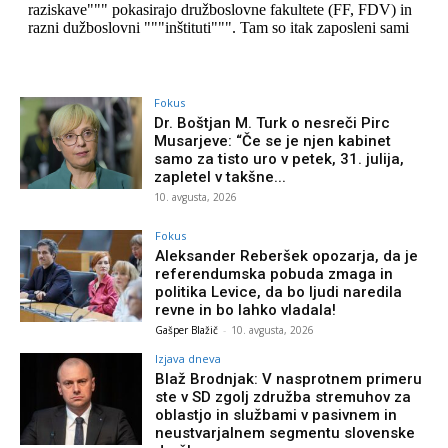
Fokus
Dr. Boštjan M. Turk o nesreči Pirc
Musarjeve: “Če se je njen kabinet
samo za tisto uro v petek, 31. julija,
zapletel v takšne...
10. avgusta, 2026
Fokus
Aleksander Reberšek opozarja, da je
referendumska pobuda zmaga in
politika Levice, da bo ljudi naredila
revne in bo lahko vladala!
Gašper Blažič
-
10. avgusta, 2026
Izjava dneva
Blaž Brodnjak: V nasprotnem primeru
ste v SD zgolj združba stremuhov za
oblastjo in službami v pasivnem in
neustvarjalnem segmentu slovenske