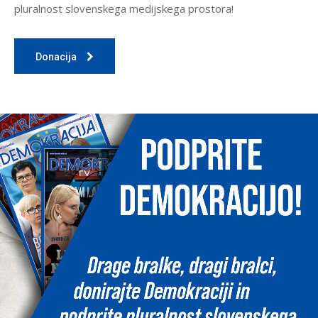
pluralnost slovenskega medijskega prostora!
Donacija