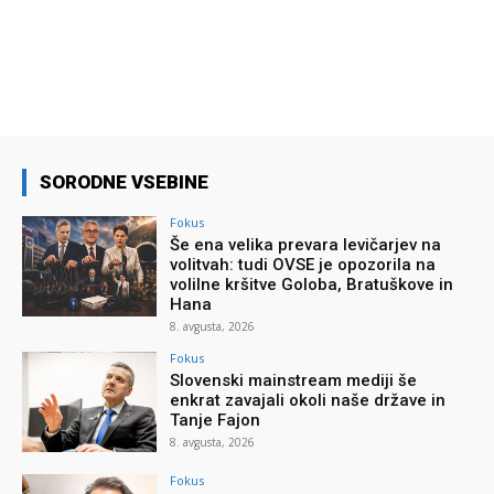
SORODNE VSEBINE
Fokus
Še ena velika prevara levičarjev na
volitvah: tudi OVSE je opozorila na
volilne kršitve Goloba, Bratuškove in
Hana
8. avgusta, 2026
Fokus
Slovenski mainstream mediji še
enkrat zavajali okoli naše države in
Tanje Fajon
8. avgusta, 2026
Fokus