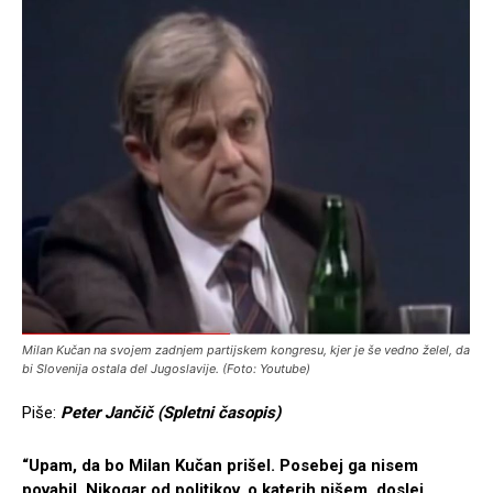
Milan Kučan na svojem zadnjem partijskem kongresu, kjer je še vedno želel, da
bi Slovenija ostala del Jugoslavije. (Foto: Youtube)
Piše:
Peter Jančič (Spletni časopis)
“Upam, da bo Milan Kučan prišel. Posebej ga nisem
povabil. Nikogar od politikov, o katerih pišem, doslej