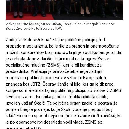
Zakonca Pirc Musar, Milan Kučan, Tanja Fajon in Matjaž Han Foto:
Borut Živulovič Foto Bobo za KPV
Zadnji velik dosežek naše tajne politične policije pred
propadom socializma, ko je šlo za pregon in onemogočanje
možnih konkurentov komunistov, ki jih je vodil Kučan, je bil, da
je aretirala
Janez Janšo
, ki bi moral na kongres Zveze
socialistične mladine (ZSMS), kjer je bil kandidat za
predsednika. Aretacija je bila začetek enega zadnjih
montiranih političnih procesov v vzhodni Evropi sploh,
znanega kot JBTZ. Čeprav Janše ni bilo, ker ga je tik pred
kongresom aretirala tajna politična policija, so volitve v ZSMS
izvedli in za predsednika je bil, ko protikandidata ni bilo,
izvoljen
Jožef Školč
. Ta politična organizacija je postala še
pomembnejše pozneje, ko je Školč vodenje prepustil bolj
izkušenemu in sposobnejšemu politiku
Janezu Drnovšku
, ki
je po osamosvojitvi desetletje vodil vlade. ZSMS so
preimenovali v LDS.