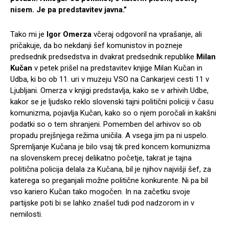
nisem. Je pa predstavitev javna.”
Tako mi je
Igor Omerza
včeraj odgovoril na vprašanje, ali
pričakuje, da bo nekdanji šef komunistov in pozneje
predsednik predsedstva in dvakrat predsednik republike
Milan
Kučan
v petek prišel na predstavitev knjige Milan Kučan in
Udba, ki bo ob 11. uri v muzeju VSO na Cankarjevi cesti 11 v
Ljubljani. Omerza v knjigi predstavlja, kako se v arhivih Udbe,
kakor se je ljudsko reklo slovenski tajni politični policiji v času
komunizma, pojavlja Kučan, kako so o njem poročali in kakšni
podatki so o tem shranjeni. Pomemben del arhivov so ob
propadu prejšnjega režima uničila. A vsega jim pa ni uspelo.
Spremljanje Kučana je bilo vsaj tik pred koncem komunizma
na slovenskem precej delikatno početje, takrat je tajna
politična policija delala za Kučana, bil je njihov najvišji šef, za
katerega so preganjali možne politične konkurente. Ni pa bil
vso kariero Kučan tako mogočen. In na začetku svoje
partijske poti bi se lahko znašel tudi pod nadzorom in v
nemilosti.