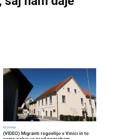
 saj nam daje
Kronika
(VIDEO) Migranti rogovilijo v Vinici in to