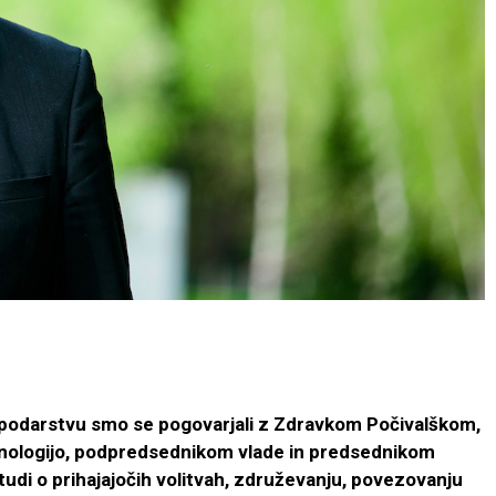
spodarstvu smo se pogovarjali z Zdravkom Počivalškom,
hnologijo, podpredsednikom vlade in predsednikom
udi o prihajajočih volitvah, združevanju, povezovanju