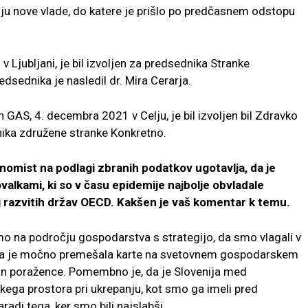
ju nove vlade, do katere je prišlo po predčasnem odstopu
Ljubljani, je bil izvoljen za predsednika Stranke
sednika je nasledil dr. Mira Cerarja.
GAS, 4. decembra 2021 v Celju, je bil izvoljen bil Zdravko
nika združene stranke Konkretno.
mist na podlagi zbranih podatkov ugotavlja, da je
lkami, ki so v času epidemije najbolje obvladale
lj razvitih držav OECD. Kakšen je vaš komentar k temu.
 na področju gospodarstva s strategijo, da smo vlagali v
demija je močno premešala karte na svetovnem gospodarskem
 in poražence. Pomembno je, da je Slovenija med
ega prostora pri ukrepanju, kot smo ga imeli pred
radi tega, ker smo bili najslabši.