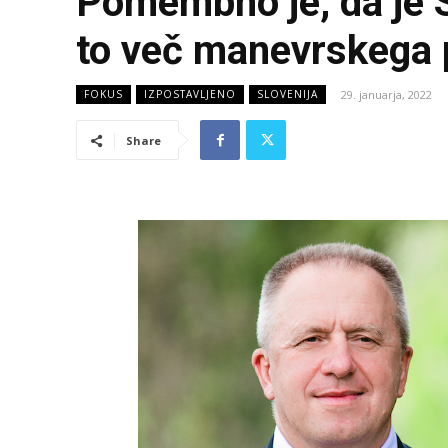
Pomembno je, da je S
to več manevrskega p
29. januarja, 2022
FOKUS
IZPOSTAVLJENO
SLOVENIJA
Share