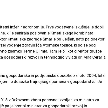
itetni inženir agronomije. Prve vodstvene izkušnje je dobil
ine, ki je sanirala poslovanje Kmetijskega kombinata
ektor Kmetijske zadruge Šmarje pri Jelšah, nato pa direktor
zel vodenje zdravilišča Atomske toplice, ki so se pod
vno znamko Terme Olimia. Tam je bil kot direktor družbe
 gospodarski razvoj in tehnologijo v vladi dr. Mira Cerarja
ne gospodarske in podjetniške dosežke za leto 2004, leta
 izjemne dosežke trajnejšega pomena v gospodarstvu. Je
 2018 v Državnem zboru ponovno izvoljen za ministra za
jič pa je postal minister za gospodarski razvoj in