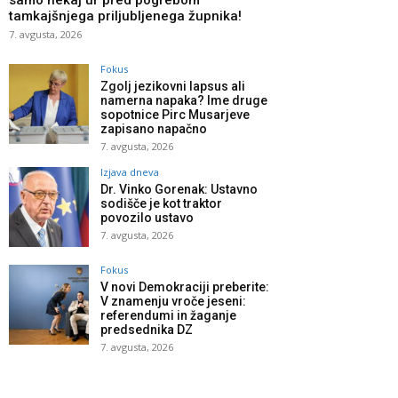
samo nekaj ur pred pogrebom
tamkajšnjega priljubljenega župnika!
7. avgusta, 2026
Fokus
Zgolj jezikovni lapsus ali
namerna napaka? Ime druge
sopotnice Pirc Musarjeve
zapisano napačno
7. avgusta, 2026
Izjava dneva
Dr. Vinko Gorenak: Ustavno
sodišče je kot traktor
povozilo ustavo
7. avgusta, 2026
Fokus
V novi Demokraciji preberite:
V znamenju vroče jeseni:
referendumi in žaganje
predsednika DZ
7. avgusta, 2026