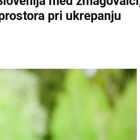
lovenija med zmagovalci,
rostora pri ukrepanju