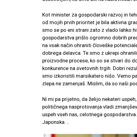
Kot minister za gospodarski razvoj in teh
od mojih prvih prioritet je bila aktivna
smo se po eni strani zato z vlado lahko hit
gospodarstva prišlo ogromno dobrih predl
na vsak način ohraniti človeške potenciale
dobrega delavca. Te smo z ukrepi ohranili 
proizvodne procese, ko so se stvari do do
konkurence na svetovnih trgih. Dobri rezu
smo izkoristili marsikatero nišo. Vemo pa,
zlepa ne zamenjaš. Mislim, da so naši pod
Ni mi pa prijetno, da želijo nekateri usp
političnega nasprotovanja vladi zmanjševat
uspeh vseh nas, celotnega gospodarstva. 
Japonska …