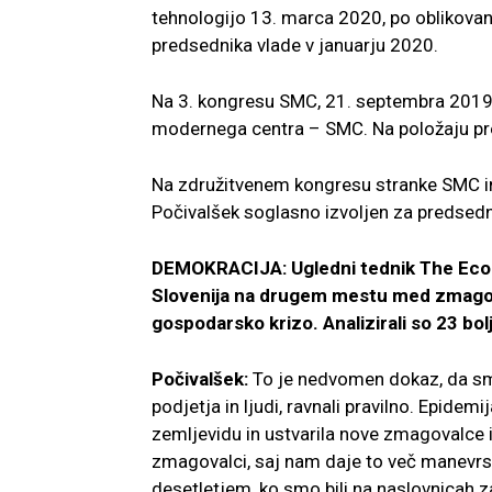
tehnologijo 13. marca 2020, po oblikovan
predsednika vlade v januarju 2020.
Na 3. kongresu SMC, 21. septembra 2019 v 
modernega centra – SMC. Na položaju pred
Na združitvenem kongresu stranke SMC in 
Počivalšek soglasno izvoljen za predsed
DEMOKRACIJA: Ugledni tednik The Econo
Slovenija na drugem mestu med zmagova
gospodarsko krizo. Analizirali so 23 bo
Počivalšek:
To je nedvomen dokaz, da smo
podjetja in ljudi, ravnali pravilno. Epi
zemljevidu in ustvarila nove zmagovalce
zmagovalci, saj nam daje to več manevrsk
desetletjem, ko smo bili na naslovnicah za