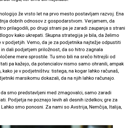
nologijo že vrsto let na prvo mesto postavljam razvoj. Ena
 gradnja dobrih odnosov z gospodarstvom. Verjamem, da
ro prilagodili, po drugi strani pa je zaradi zaupanja s strani
ogov kako ukrepati. Skupna strategija je bila, da želimo
 v podjetjih. Vemo, da je za podjetnika najtežje odpustiti
in dali podjetjem priložnost, da so hitro zagnala
ločene mere sprostile. Tu smo bili na srečo hitrejši od
ltati pa kažejo, da potencialov nismo samo ohranili, ampak
 kako je v podjetništvu: tistega, na kogar lahko računaš,
jetniki marsikomu dokazali, da na njih lahko računajo.
eh, da smo predstavljeni med zmagovalci, samo zaradi
i. Podjetja ne poznajo levih ali desnih izdelkov, gre za
Lahko smo ponosni. Za nami so Avstrija, Nemčija, Italija,