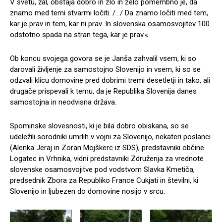
V svetu, žal, obstaja dobro in zlo in zelo pomembno je, da
znamo med temi stvarmi ločiti. /…/ Da znamo ločiti med tem,
kar je prav in tem, kar ni prav. In slovenska osamosvojitev 100
odstotno spada na stran tega, kar je prav.«
Ob koncu svojega govora se je Janša zahvalil vsem, ki so
darovali življenje za samostojno Slovenijo in vsem, ki so se
odzvali klicu domovine pred dobrimi tremi desetletji in tako, ali
drugače prispevali k temu, da je Republika Slovenija danes
samostojna in neodvisna država.
Spominske slovesnosti, ki je bila dobro obiskana, so se
udeležili sorodniki umrlih v vojni za Slovenijo, nekateri poslanci
(Alenka Jeraj in Zoran Mojškerc iz SDS), predstavniki občine
Logatec in Vrhnika, vidni predstavniki Združenja za vrednote
slovenske osamosvojitve pod vodstvom Slavka Kmetiča,
predsednik Zbora za Republiko France Cukjati in številni, ki
Slovenijo in ljubezen do domovine nosijo v srcu.