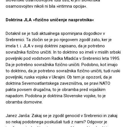
osamosvojitev nikoli ni bila »intimna opcija«.
Doktrina JLA »fizično uničenje nasprotnika«
Dotaknil se je tudi aktualnega spominjana dogodkov v
Srebrenici. Ta zločin se je po njegovem zgodil zato, ker je
imela t. i. JLA v svoji doktrini zapisano, da je potrebno
sovražnika fizično uničiti. In to doktrino so imeli v mislih srbski
poveljniki pod vodstvom Radka Mladića v Srebrenici leta 1995.
Da je potrebno sovražnika fizično uničiti. Podobno, kot imajo
to doktrino, da je potrebno sovražnika fizično uničiti, tudi ruski
poveljniki, ruska vojska v Ukrajini. Ob tem je opozoril, da je
doktrina Severnoatlantskega zavezništva, se pravi NATO
pakta povsem drugačna, to je obramba pred vojaškim
napadom. Podobna je doktrina Slovenske vojske, to je
obramba domovine.
Janez Janša: Zakaj se je zgodil genocid v Srebrenici in zakaj
so nekaj podobnega poskušali tudi z nami? Odgovor je