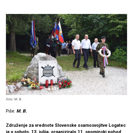
foto: M. B.
Piše:
M. B.
Združenje za vrednote Slovenske osamosvojitve Logatec
je v soboto, 13. julija, organiziralo 11. spominski pohod