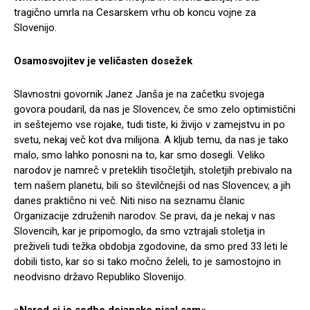
tragično umrla na Cesarskem vrhu ob koncu vojne za
Slovenijo.
Osamosvojitev je veličasten dosežek
Slavnostni govornik Janez Janša je na začetku svojega
govora poudaril, da nas je Slovencev, če smo zelo optimistični
in seštejemo vse rojake, tudi tiste, ki živijo v zamejstvu in po
svetu, nekaj več kot dva milijona. A kljub temu, da nas je tako
malo, smo lahko ponosni na to, kar smo dosegli. Veliko
narodov je namreč v preteklih tisočletjih, stoletjih prebivalo na
tem našem planetu, bili so številčnejši od nas Slovencev, a jih
danes praktično ni več. Niti niso na seznamu članic
Organizacije združenih narodov. Se pravi, da je nekaj v nas
Slovencih, kar je pripomoglo, da smo vztrajali stoletja in
preživeli tudi težka obdobja zgodovine, da smo pred 33 leti le
dobili tisto, kar so si tako močno želeli, to je samostojno in
neodvisno državo Republiko Slovenijo.
»Narod si jo sodbo dejansko pisal sam«