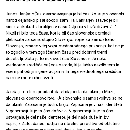
Janez Janša: »Čas osamosvajanja je bil čas, ko si je slovenski
narod dejansko pisal sodbo sam. Ta Cankarjev stavek je bil
sicer velikokrat zlorabljen v času življenja v bivši državi. /…/
Nikoli ni bilo tega časa, kot je bil čas slovenske pomladi,
plebiscita za samostojno Slovenijo, vojne za samostojno
Slovenijo, zmage v tej vojni, mednarodnega priznanja, kot se je
to zgodilo v tem zgoščenem času pred dobrimi tremi
desetletji. Zato je to nek svet čas Slovencev. Je neko
vrednotno središče našega naroda, ki je lahko navdih tem in
vsem prihodnjim generacijam.« In tega vrednotnega središča
nam ne more nihče vzeti.
Janša je ob tem poudaril, da vladajoči lahko ukinejo Muzej
slovenske osamosvojitve. »A slovenske osamosvojitve se ne
da ukiniti. Zapisana je tudi s krvjo. Zapisana je v naši identiteti.
V generaciji, ki je ta čas doživela. V generaciji, ki je ta čas
ustvarjala, je del naše identitete, je del naše duše in živi
naprej.« Zato, danes hodijo na številne prireditve od obletnici
slovenske osamosvojitve tudi tisti, ki jim slovenska