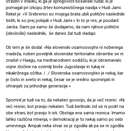
izražen v stavku, ki ga je spregovoril bosanski rudar, ki je
pomagal pri izkopu žrtev komunističnega nasilja v Hudi Jami.
Rekel je: »V Srebrenici so mojega brata ubili politični nasledniki
tistih, ki so prej pobijali v Hudi Jami.« In to je res, je poudaril
Janša. Sami pa samo še dodajamo, da nam njihovi politični
(ideološki) nasledniki, še danes žal tudi vladajo.
Ob tem je še dodal: »Na slovenski osamosvojitvi ni nobenega
madeža, noben poveljnik slovenske teritorialne obrambe se ni
znašel v Haagu, na mednarodnem sodišču, ki je obravnavalo
vojne zločine na ozemlji bivše Jugoslavije in tukaj ni
nikakršnega očitka. /…/ Slovenska osamosvojitev je nekaj, kar
je čisto in sveto in nekaj, česar se je vredno spominjati in
ohranjati za prihodnje generacije.«
Spomnil je tudi na to, da nekateri govorijo, da je več resnic: »Ni
več resnic, kot pravijo nekateri. Tudi berlinski zid se ni podrl na
obe strani, kot pravijo ti isti. Obstaja ena sama resnica. Imamo
lahko različna mnenja, v demokraciji je to nekaj samo po sebi
umevnega. Ampak neka stvar se je zgodila ali pa se ni zgodila.