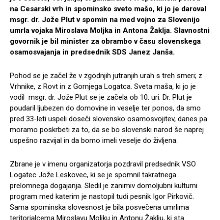
na Cesarski vrh in spominsko sveto mašo, ki jo je daroval
msgr. dr. Jože Plut v spomin na med vojno za Slovenijo
umrla vojaka Miroslava Moljka in Antona Žaklja. Slavnostni
govornik je bil minister za obrambo v času slovenskega
osamosvajanja in predsednik SDS Janez Janša.
Pohod se je začel že v zgodnjih jutranjih urah s treh smeri; z
Vrhnike, z Rovt in z Gornjega Logatca. Sveta maša, ki jo je
vodil msgr. dr. Jože Plut se je začela ob 10. uri. Dr. Plut je
poudaril ljubezen do domovine in veselje ter ponos, da smo
pred 33-leti uspeli doseči slovensko osamosvojitev, danes pa
moramo poskrbeti za to, da se bo slovenski narod še naprej
uspešno razvijal in da bomo imeli veselje do življena.
Zbrane je v imenu organizatorja pozdravil predsednik VSO
Logatec Jože Leskovec, ki se je spomnil takratnega
prelomnega dogajanja. Sledil je zanimiv domoljubni kulturni
program med katerim je nastopil tudi pesnik Igor Pirkovič.
Sama spominska slovesnost je bila posvečena umrlima
teritorialcema Miroslavu Moljku in Antonu Žaklju, ki sta