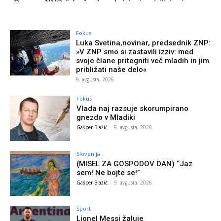
Fokus
Luka Svetina,novinar, predsednik ZNP:
»V ZNP smo si zastavili izziv: med
svoje člane pritegniti več mladih in jim
približati naše delo«
9. avgusta, 2026
Fokus
Vlada naj razsuje skorumpirano
gnezdo v Mladiki
Gašper Blažič
-
9. avgusta, 2026
Slovenija
(MISEL ZA GOSPODOV DAN) “Jaz
sem! Ne bojte se!”
Gašper Blažič
-
9. avgusta, 2026
Šport
Lionel Messi žaluje