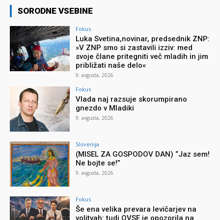
SORODNE VSEBINE
Fokus
Luka Svetina,novinar, predsednik ZNP:
»V ZNP smo si zastavili izziv: med
svoje člane pritegniti več mladih in jim
približati naše delo«
9. avgusta, 2026
Fokus
Vlada naj razsuje skorumpirano
gnezdo v Mladiki
9. avgusta, 2026
Slovenija
(MISEL ZA GOSPODOV DAN) “Jaz sem!
Ne bojte se!”
9. avgusta, 2026
Fokus
Še ena velika prevara levičarjev na
volitvah: tudi OVSE je opozorila na