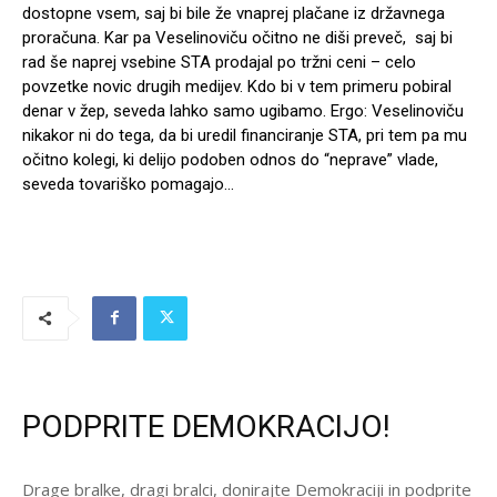
dostopne vsem, saj bi bile že vnaprej plačane iz državnega
proračuna. Kar pa Veselinoviču očitno ne diši preveč, saj bi
rad še naprej vsebine STA prodajal po tržni ceni – celo
povzetke novic drugih medijev. Kdo bi v tem primeru pobiral
denar v žep, seveda lahko samo ugibamo. Ergo: Veselinoviču
nikakor ni do tega, da bi uredil financiranje STA, pri tem pa mu
očitno kolegi, ki delijo podoben odnos do “neprave” vlade,
seveda tovariško pomagajo…
PODPRITE DEMOKRACIJO!
Drage bralke, dragi bralci, donirajte Demokraciji in podprite