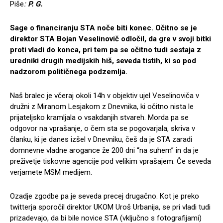
Piše
:
P. G.
Sage o financiranju STA noče biti konec. Očitno se je
direktor STA Bojan Veselinovič odločil, da gre v svoji bitki
proti vladi do konca, pri tem pa se očitno tudi sestaja z
uredniki drugih medijskih hiš, seveda tistih, ki so pod
nadzorom političnega podzemlja.
Naš bralec je včeraj okoli 14h v objektiv ujel Veselinoviča v
družni z Miranom Lesjakom z Dnevnika, ki očitno nista le
prijateljsko kramljala o vsakdanjih stvareh. Morda pa se
odgovor na vprašanje, o čem sta se pogovarjala, skriva v
članku, ki je danes izšel v Dnevniku, češ da je STA zaradi
domnevne vladne arogance že 200 dni “na suhem” in da je
preživetje tiskovne agencije pod velikim vprašajem. Če seveda
verjamete MSM medijem.
Ozadje zgodbe pa je seveda precej drugačno. Kot je preko
twitterja sporočil direktor UKOM Uroš Urbanija, se pri vladi tudi
prizadevajo, da bi bile novice STA (vključno s fotografijami)