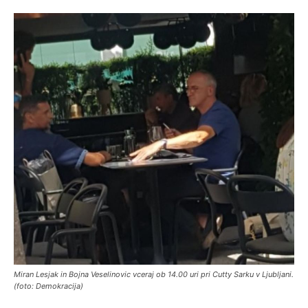
Miran Lesjak in Bojna Veselinovic vceraj ob 14.00 uri pri Cutty Sarku v Ljubljani.
(foto: Demokracija)