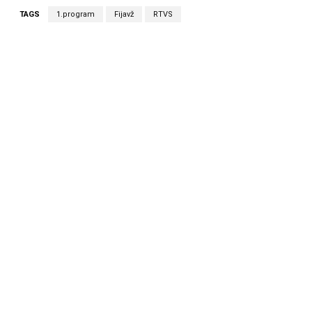
TAGS
1.program
Fijavž
RTVS