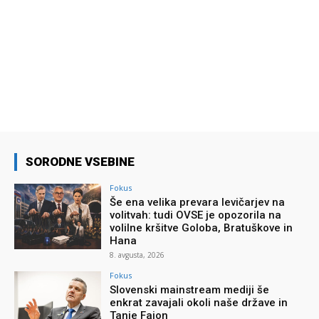
SORODNE VSEBINE
Fokus
Še ena velika prevara levičarjev na
volitvah: tudi OVSE je opozorila na
volilne kršitve Goloba, Bratuškove in
Hana
8. avgusta, 2026
Fokus
Slovenski mainstream mediji še
enkrat zavajali okoli naše države in
Tanje Fajon