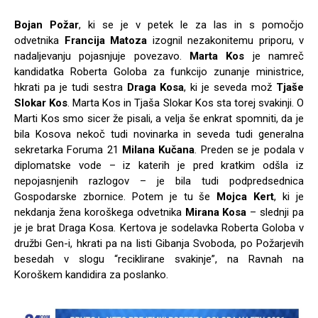
Bojan Požar
, ki se je v petek le za las in s pomočjo
odvetnika
Francija Matoza
izognil nezakonitemu priporu, v
nadaljevanju pojasnjuje povezavo.
Marta Kos
je namreč
kandidatka Roberta Goloba za funkcijo zunanje ministrice,
hkrati pa je tudi sestra
Draga Kosa
, ki je seveda mož
Tjaše
Slokar Kos
. Marta Kos in Tjaša Slokar Kos sta torej svakinji. O
Marti Kos smo sicer že pisali, a velja še enkrat spomniti, da je
bila Kosova nekoč tudi novinarka in seveda tudi generalna
sekretarka Foruma 21
Milana Kučana
. Preden se je podala v
diplomatske vode – iz katerih je pred kratkim odšla iz
nepojasnjenih razlogov – je bila tudi podpredsednica
Gospodarske zbornice. Potem je tu še
Mojca Kert
, ki je
nekdanja žena koroškega odvetnika
Mirana Kosa
– slednji pa
je je brat Draga Kosa. Kertova je sodelavka Roberta Goloba v
družbi Gen-i, hkrati pa na listi Gibanja Svoboda, po Požarjevih
besedah v slogu “reciklirane svakinje”, na Ravnah na
Koroškem kandidira za poslanko.