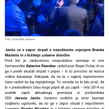
Foto: posnetek zaslona
Janšo so v zapor strpali z nepoštenim sojenjem Branka
Masleše in s kršitvijo ustavne določbe
Pred leti je Jankovićevo nespodobno ravnanje in ime
farmacevtke
Katarine Ravnikar
razkril prav Bojan Požar, ki so
ga v petek skušali strpati v pripor – in to priročno do konca
volilne kampanje. Kakopak, da ne bi v najbolj neprimernem
času razkril še kaj neprijetnega. To seveda ne bi bilo prvič, da
bi v predvolilnem času koga priprli ali pa zaprli – leta 2014 so
sodniki zaprli aktualnega premierja in predsednika
SDS
Janeza Janšo
. Ustavno sodišče je sicer kasneje
soglasno ugotovilo, da so ga v zapor strpali z nepoštenim
sojenjem
Branka Masleše
in s kršitvijo ustavne določbe, ki