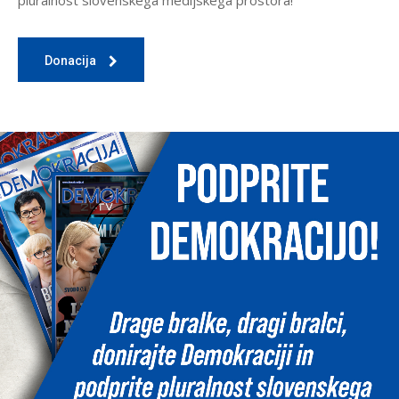
pluralnost slovenskega medijskega prostora!
Donacija