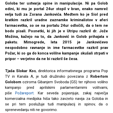
Goloba ter ustvarja spine in manipulacije. Ni pa Golob
edini, ki mu je portal 24ur stopil v bran, enako namreč
velja tudi za Zorana Jankovića. Medtem ko je Siol pred
kratkim razkril uradne zaznamke kriminalistov v aferi
farmacevtka, so se na portalu 24ur odločili, da o tem ne
bodo pisali. Posnetki, ki jih je v Utripu razkril dr. Jože
Možina, kažejo na to, da Janković in Golob prihajata v
paketu. Mimogrede, leta 2015 je Jankovićevo
nespodobno ravnanje in ime farmacevtke razkril prav
Požar, ki so ga do konca volilne kampanje skušali strpati v
pripor – verjetno da ne bi razkril še česa.
Tjaša Slokar Kos
, direktorica informativnega programa Pop
TV in Kanala A, je tudi družinsko povezana z
Robertom
Golobom
oziroma Gibanjem Svoboda (GS) ter njihovo volilno
kampanjo pred aprilskimi parlamentarnimi volitvami,
piše
Požareport
. Kar seveda pojasnjuje, zakaj največja
komercialna medijska hiša tako zavzeto navija za Goloba in
se pri tem poslužuje tudi manipulacij in spinov, da o
sprenevedanju niti ne govorimo.