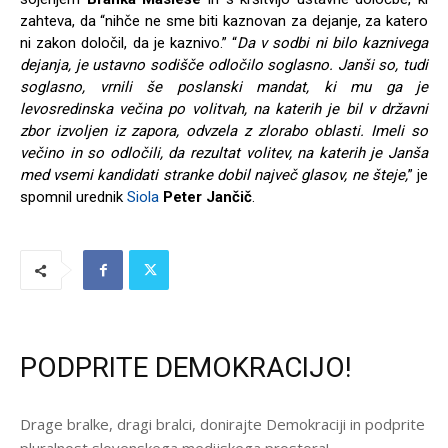
zahteva, da “nihče ne sme biti kaznovan za dejanje, za katero
ni zakon določil, da je kaznivo.” “
Da v sodbi ni bilo kaznivega
dejanja, je ustavno sodišče odločilo soglasno. Janši so, tudi
soglasno, vrnili še poslanski mandat, ki mu ga je
levosredinska večina po volitvah, na katerih je bil v državni
zbor izvoljen iz zapora, odvzela z zlorabo oblasti. Imeli so
večino in so odločili, da rezultat volitev, na katerih je Janša
med vsemi kandidati stranke dobil največ glasov, ne šteje,
” je
spomnil urednik
Siola
Peter Jančič
.
PODPRITE DEMOKRACIJO!
Drage bralke, dragi bralci, donirajte Demokraciji in podprite