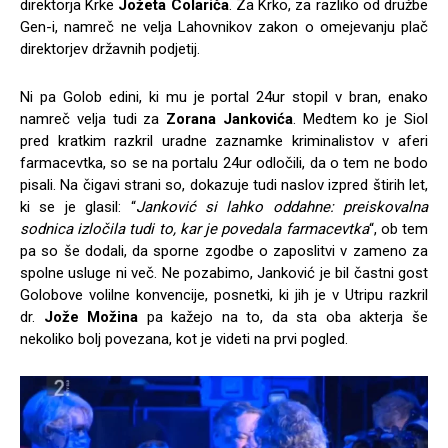
direktorja Krke
Jožeta Colariča
. Za Krko, za razliko od družbe
Gen-i, namreč ne velja Lahovnikov zakon o omejevanju plač
direktorjev državnih podjetij.
Ni pa Golob edini, ki mu je portal 24ur stopil v bran, enako
namreč velja tudi za
Zorana Jankovića
. Medtem ko je Siol
pred kratkim razkril uradne zaznamke kriminalistov v aferi
farmacevtka, so se na portalu 24ur odločili, da o tem ne bodo
pisali. Na čigavi strani so, dokazuje tudi naslov izpred štirih let,
ki se je glasil: “
Janković si lahko oddahne: preiskovalna
sodnica izločila tudi to, kar je povedala farmacevtka
“, ob tem
pa so še dodali, da sporne zgodbe o zaposlitvi v zameno za
spolne usluge ni več. Ne pozabimo, Janković je bil častni gost
Golobove volilne konvencije, posnetki, ki jih je v Utripu razkril
dr.
Jože Možina
pa kažejo na to, da sta oba akterja še
nekoliko bolj povezana, kot je videti na prvi pogled.