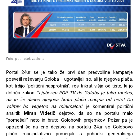
Foto: posnetek zaslona
Portal 24ur se je tako že prvi dan predvolilne kampanje
posvetil reševanju Goloba – ugotavljali so, ali je njegova plača,
kot trdijo “politični nasprotniki”, res trikrat višja od tiste, ki jo
določa zakon. “
Ljubezen POP TV do Goloba je tako močna,
da je že danes njegova bruto plača manjša od neto! Do
volitev bo verjetno na minimalcu,
” je komentiral politični
analitik
Miran Videtič
dejstvo, da so na portalu malo
“pomešali” neto in bruto Golobovih prejemkov. Požar pa je
opozoril še na eno dejstvo: na portalu 24ur so Golobovo
plačo manipulativno primerjali s prihodki generalnega