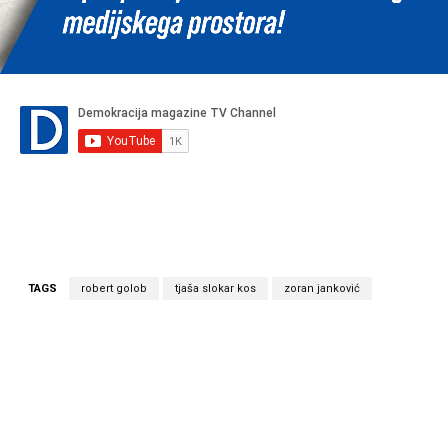
TAGS
robert golob
tjaša slokar kos
zoran janković