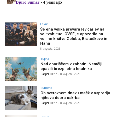
Fokus
Še ena velika prevara levičarjev na
volitvah: tudi OVSE je opozorila na
volilne kršitve Goloba, Bratuškove in
Hana
8. avgusta, 2026
Tujina
Nad oporiščem v zahodni Nemčiji
opazili brezpilotna letalnika
Gašper Blažič
-
8. avgusta, 2026
Rumeno
Ob svetovnem dnevu mačk v ospredju
njihova dobra oskrba
Gašper Blažič
-
8. avgusta, 2026
Fokus