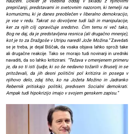
naučeni. Dokler je vsebina oddaj v skladu z njihovimi
prepričanji, predstavami in svetovnim nazorom, ki temelji na
komunizmu, ki je danes preoblečen v liberalno demokracijo,
je vse v redu. Takrat so dovoljene tudi laži in manipulacije,
ker za njih cilj opravičuje sredstvo. Čim temu ni več tako,
Bog ne daj, da je predstavljena resnica (ali drugačno mnenje),
kot je to za Dražgoše v Utripu naredil Jože Možina.”
Zavedati
se je treba, je dejal Biščak, da vsaka objava lahko sproži take
ali drugačne reakcije. Tako se morajo tudi novinarji in uredniki
navaditi, da so lahko kritizirani.
“Težava v omenjenem primeru
je, da so ti isti ljudje, ki so še nedavno tožarili v Bruselj in se
pritoževali, da jih desni politični pol kritizira in posega v
njihovo delo, zdaj tiho, ko na Jožeta Možino in Jadranko
Rebernik pritiskajo politiki, predvsem Socialni demokrati.
Ampak tudi hipokrizijo imajo v svojem genskem zapisu.”