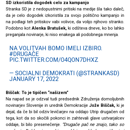
SD izkoristila dogodek celo za kampanjo
Stranka SD je z nedopustnimi pritiski na medije šla tako daleč,
da je celo dogodek izkoristila za svojo politično kampanjo in
na podlagi teh pritiskov vabi volivce, da volijo njihovo stranko.
Podobno kot
Alenka Bratušek,
ki odšteva dneve, ko bo lahko
preganjala novinarje, ki niso enakega ali podobnega mnenja.
NA VOLITVAH BOMO IMELI IZBIRO.
#DRUGAČE
PIC.TWITTER.COM/O4QON7DHXZ
— SOCIALNI DEMOKRATI (@STRANKASD)
JANUARY 17, 2022
Biščak: To je tipičen “našizem”
Na napad se je odzval tudi predsednik Združenja domoljubnih
novinarjev Slovenije in urednik Demokracije
Jože Biščak,
ki je
dejal, da če bi bil odziv levičarjev na oddajo Utrip drugačen od
tega, kot da so skočili pokonci in zahtevali glave ustvarjalcev
oddaje, bi bilo presenečenje.
“Drugače pač ne znajo, tako so