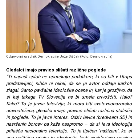
Odgovorni urednik Demokracije Jože Biščak (Foto: Demokracija)
Gledalci imajo pravico slišati različne poglede
“Ti napadi sploh ne oporekajo podatkom, ki so bili v Utripu
predstavljeni, nihče ni rekel, da se je avtor oddaje karkoli
zlagal. Samo pavšalne ideološke ocene in, kar je grozljivo, da
si kaj takega TV Slovenija ne bi smela privoščiti. Halo?
Kako? To je javna televizija, ki mora biti svetovnonazorsko
uravnotežena, gledalci imajo pravico slišati različna stališča
in poglede. To je javni interes. Odziv levice (predvsem SD) in
nasršenih borcev pa kaže nasprotno – da si leva ideologija
prilašča nacionalno televizijo. To je tipičen ´našizem´, ko si
ena politična opcija in ideologija lasti ekskluzivno pravico