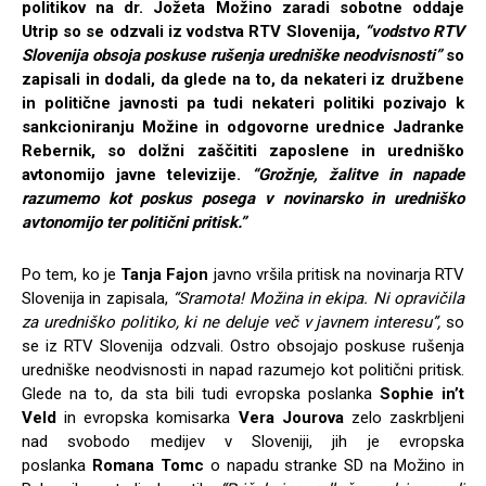
politikov na dr. Jožeta Možino zaradi sobotne oddaje
Utrip so se odzvali iz vodstva RTV Slovenija,
“vodstvo RTV
Slovenija obsoja poskuse rušenja uredniške neodvisnosti”
so
zapisali in dodali, da glede na to, da nekateri iz družbene
in politične javnosti pa tudi nekateri politiki pozivajo k
sankcioniranju Možine in odgovorne urednice Jadranke
Rebernik, so dolžni zaščititi zaposlene in uredniško
avtonomijo javne televizije.
“Grožnje, žalitve in napade
razumemo kot poskus posega v novinarsko in uredniško
avtonomijo ter politični pritisk.”
Po tem, ko je
Tanja Fajon
javno vršila pritisk na novinarja RTV
Slovenija in zapisala,
“Sramota!
Možina in ekipa. Ni opravičila
za uredniško politiko, ki ne deluje več v javnem interesu”,
so
se iz RTV Slovenija odzvali. Ostro obsojajo poskuse rušenja
uredniške neodvisnosti in napad razumejo kot politični pritisk.
Glede na to, da sta bili tudi evropska poslanka
Sophie in’t
Veld
in evropska komisarka
Vera Jourova
zelo zaskrbljeni
nad svobodo medijev v Sloveniji, jih je evropska
poslanka
Romana Tomc
o napadu stranke SD na Možino in