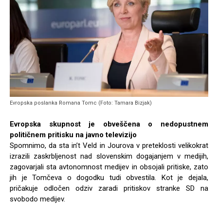
Evropska poslanka Romana Tomc (Foto: Tamara Bizjak)
Evropska skupnost je obveščena o nedopustnem
političnem pritisku na javno televizijo
Spomnimo, da sta
in’t Veld in Jourova v preteklosti velikokrat
izrazili zaskrbljenost nad slovenskim dogajanjem v medijih,
zagovarjali sta avtonomnost medijev in obsojali pritiske, zato
jih je Tomčeva o dogodku tudi obvestila. Kot je dejala,
pričakuje odločen odziv zaradi pritiskov stranke SD na
svobodo medijev.