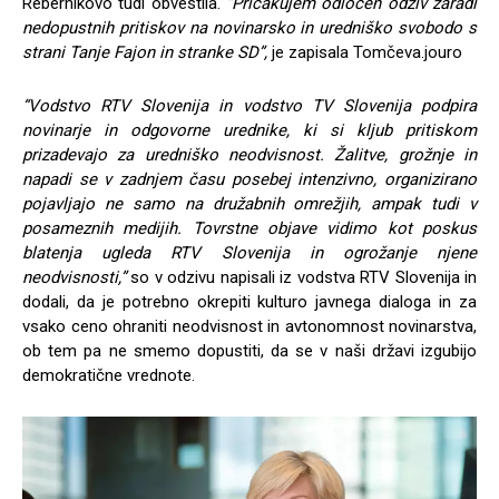
Rebernikovo tudi obvestila.
“Pričakujem odločen odziv zaradi
nedopustnih pritiskov na novinarsko in uredniško svobodo s
strani Tanje Fajon in stranke SD”,
je zapisala Tomčeva.jouro
“Vodstvo RTV Slovenija in vodstvo TV Slovenija podpira
novinarje in odgovorne urednike, ki si kljub pritiskom
prizadevajo za uredniško neodvisnost. Žalitve, grožnje in
napadi se v zadnjem času posebej intenzivno, organizirano
pojavljajo ne samo na družabnih omrežjih, ampak tudi v
posameznih medijih. Tovrstne objave vidimo kot poskus
blatenja ugleda RTV Slovenija in ogrožanje njene
neodvisnosti,”
so v odzivu napisali iz vodstva RTV Slovenija in
dodali, da je potrebno okrepiti kulturo javnega dialoga in za
vsako ceno ohraniti neodvisnost in avtonomnost novinarstva,
ob tem pa ne smemo dopustiti, da se v naši državi izgubijo
demokratične vrednote.