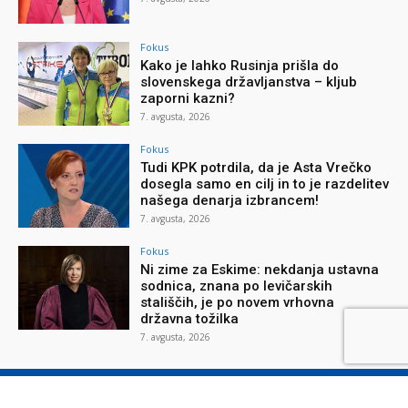
Fokus
Kako je lahko Rusinja prišla do
slovenskega državljanstva – kljub
zaporni kazni?
7. avgusta, 2026
Fokus
Tudi KPK potrdila, da je Asta Vrečko
dosegla samo en cilj in to je razdelitev
našega denarja izbrancem!
7. avgusta, 2026
Fokus
Ni zime za Eskime: nekdanja ustavna
sodnica, znana po levičarskih
stališčih, je po novem vrhovna
državna tožilka
7. avgusta, 2026
O reviji
O podjetju
Splošni pogoji
Varstvo osebnih podatkov