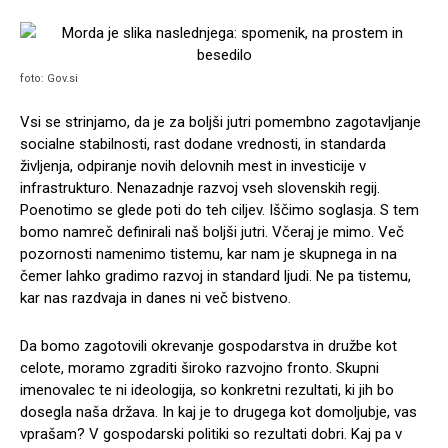
foto: Gov.si
Vsi se strinjamo, da je za boljši jutri pomembno zagotavljanje
socialne stabilnosti, rast dodane vrednosti, in standarda
življenja, odpiranje novih delovnih mest in investicije v
infrastrukturo. Nenazadnje razvoj vseh slovenskih regij.
Poenotimo se glede poti do teh ciljev. Iščimo soglasja. S tem
bomo namreč definirali naš boljši jutri. Včeraj je mimo. Več
pozornosti namenimo tistemu, kar nam je skupnega in na
čemer lahko gradimo razvoj in standard ljudi. Ne pa tistemu,
kar nas razdvaja in danes ni več bistveno.
Da bomo zagotovili okrevanje gospodarstva in družbe kot
celote, moramo zgraditi široko razvojno fronto. Skupni
imenovalec te ni ideologija, so konkretni rezultati, ki jih bo
dosegla naša država. In kaj je to drugega kot domoljubje, vas
vprašam? V gospodarski politiki so rezultati dobri. Kaj pa v