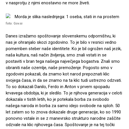
v nasprotju z njimi enostavno ne more živeti.
foto: Gov.si
Danes izražamo spoštovanje slovenskemu odporništvu, ki
nas je ohranjalo skozi zgodovino. To je bilo v resnici vedno
pomemben steber naše identitete. Ko je bil ogrožen naš jezik,
naša kultura, naš način življenja, smo znali vstati in se
postaviti v bran tega našega največjega bogastva. Znali smo
obraniti naše ozemlje, naše premoženje. Pogosto smo v
zgodovini pokazali, da znamo kot narod prepoznati klic
svojega časa, in da se znamo na ta klic tudi ustrezno odzvati.
To so dokazali Danilo, Ferdo in Anton v prvem spopadu
krvavega obdobja, ki je sledilo. To je njihova generacija v celoti
dokazala v tistih letih, ko je potekala borba za svobodo
našega naroda in borba za samo idejo svobode na sploh. 50
let zatem so to znova dokazale druge generacije, ko so 1990
ponovno vstale in se z manevrsko strukturo narodne zaščite
odzvale na klic njihovega časa. Spoštovanje je na tej točki