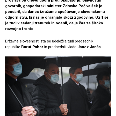
proslava ob dnevu upora proti okupatorju. Slavnostni
govornik, gospodarski minister Zdravko Počivalšek je
poudaril, da danes izražamo spoštovanje slovenskemu
odporništvu, ki nas je ohranjalo skozi zgodovino. Ozrl se
je tudi v sedanji trenutek in ocenil, da je čas za široko
razvojno fronto.
Državne slovesnosti sta se udeležila tudi predsednik
republike
Borut Pahor
in predsednik vlade
Janez Janša
.