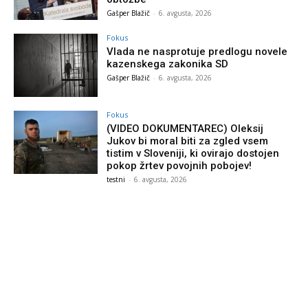
Gašper Blažič
-
6. avgusta, 2026
Fokus
Vlada ne nasprotuje predlogu novele
kazenskega zakonika SD
Gašper Blažič
-
6. avgusta, 2026
Fokus
(VIDEO DOKUMENTAREC) Oleksij
Jukov bi moral biti za zgled vsem
tistim v Sloveniji, ki ovirajo dostojen
pokop žrtev povojnih pobojev!
testni
-
6. avgusta, 2026