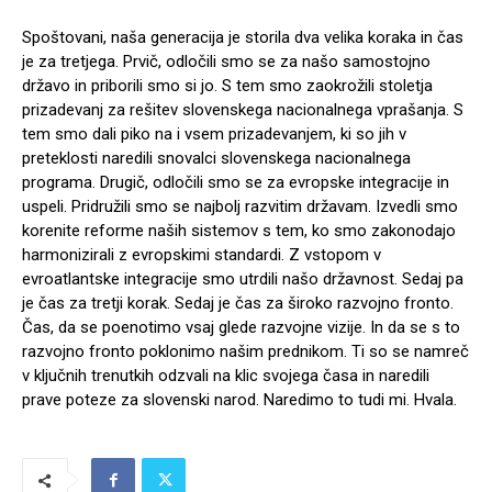
Spoštovani, naša generacija je storila dva velika koraka in čas
je za tretjega. Prvič, odločili smo se za našo samostojno
državo in priborili smo si jo. S tem smo zaokrožili stoletja
prizadevanj za rešitev slovenskega nacionalnega vprašanja. S
tem smo dali piko na i vsem prizadevanjem, ki so jih v
preteklosti naredili snovalci slovenskega nacionalnega
programa. Drugič, odločili smo se za evropske integracije in
uspeli. Pridružili smo se najbolj razvitim državam. Izvedli smo
korenite reforme naših sistemov s tem, ko smo zakonodajo
harmonizirali z evropskimi standardi. Z vstopom v
evroatlantske integracije smo utrdili našo državnost. Sedaj pa
je čas za tretji korak. Sedaj je čas za široko razvojno fronto.
Čas, da se poenotimo vsaj glede razvojne vizije. In da se s to
razvojno fronto poklonimo našim prednikom. Ti so se namreč
v ključnih trenutkih odzvali na klic svojega časa in naredili
prave poteze za slovenski narod. Naredimo to tudi mi. Hvala.