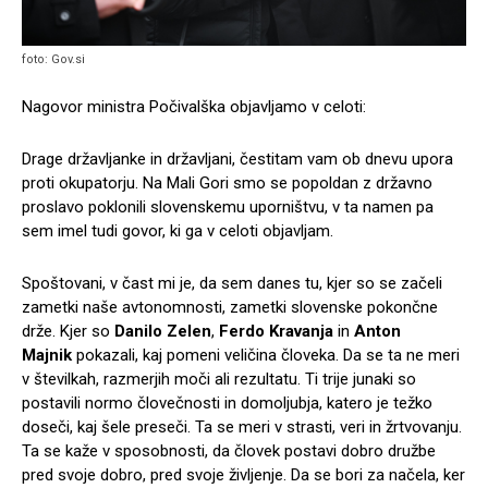
foto: Gov.si
Nagovor ministra Počivalška objavljamo v celoti:
Drage državljanke in državljani, čestitam vam ob dnevu upora
proti okupatorju. Na Mali Gori smo se popoldan z državno
proslavo poklonili slovenskemu uporništvu, v ta namen pa
sem imel tudi govor, ki ga v celoti objavljam.
Spoštovani, v čast mi je, da sem danes tu, kjer so se začeli
zametki naše avtonomnosti, zametki slovenske pokončne
drže. Kjer so
Danilo Zelen
,
Ferdo Kravanja
in
Anton
Majnik
pokazali, kaj pomeni veličina človeka. Da se ta ne meri
v številkah, razmerjih moči ali rezultatu. Ti trije junaki so
postavili normo človečnosti in domoljubja, katero je težko
doseči, kaj šele preseči. Ta se meri v strasti, veri in žrtvovanju.
Ta se kaže v sposobnosti, da človek postavi dobro družbe
pred svoje dobro, pred svoje življenje. Da se bori za načela, ker