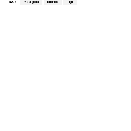
TAGS
Mala gora
Ribnica
Tigr