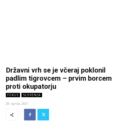
Državni vrh se je včeraj poklonil
padlim tigrovcem – prvim borcem
proti okupatorju
FOKUS
SLOVENIJA
28. aprila, 2021