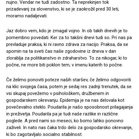
nujno. Vendar ne tudi zadostno. Ta neprekinjen tok
prizadevanj za slovenstvo, ki se je zaokrožil pred 30 leti,
moramo nadaljevati.
Jaz dobro vem, kdo je zmagal vojno. In ob takih dnevih je to
pomembno povedati. Ker za to takšni dnevi tudi so. Pri nas pa
prevladuje praksa, ki ni ravno zdrava za nacijo. Praksa, da se
spomin na ta sveti čas naše zgodovine iz dneva v dan
zlorablja za politikanstvo in zdraharstvo. To za nikogar, ki to
počne, ne more biti poklon tem, v imenu katerih to počne.
Če želimo ponoviti poteze naših staršev, če želimo odgovoriti
na klic svojega časa, potem je sedaj res zadnji trenutek, da se
vsi skupaj povežemo v psihološkem, družbenem in
gospodarskem okrevanju. Epidemija je na nas delovala kot
povečevalno steklo. Poudarila je našo sposobnost prilagajanja
in preživetja. Poudarila pa je tudi naše razlike in različne
poglede. A pred nami so meseci, ko bomo lahko ponovno
zaživeli. In nato nas čaka trdo delo za gospodarsko okrevanje,
ki bo zagotavljalo socialno stabilnost.