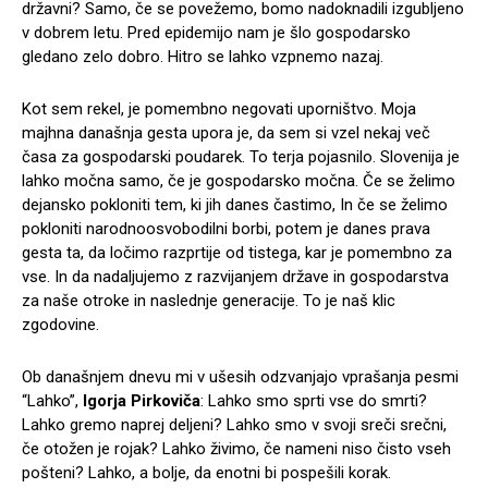
državni? Samo, če se povežemo, bomo nadoknadili izgubljeno
v dobrem letu. Pred epidemijo nam je šlo gospodarsko
gledano zelo dobro. Hitro se lahko vzpnemo nazaj.
Kot sem rekel, je pomembno negovati uporništvo. Moja
majhna današnja gesta upora je, da sem si vzel nekaj več
časa za gospodarski poudarek. To terja pojasnilo. Slovenija je
lahko močna samo, če je gospodarsko močna. Če se želimo
dejansko pokloniti tem, ki jih danes častimo, In če se želimo
pokloniti narodnoosvobodilni borbi, potem je danes prava
gesta ta, da ločimo razprtije od tistega, kar je pomembno za
vse. In da nadaljujemo z razvijanjem države in gospodarstva
za naše otroke in naslednje generacije. To je naš klic
zgodovine.
Ob današnjem dnevu mi v ušesih odzvanjajo vprašanja pesmi
“Lahko”,
Igorja Pirkoviča
: Lahko smo sprti vse do smrti?
Lahko gremo naprej deljeni? Lahko smo v svoji sreči srečni,
če otožen je rojak? Lahko živimo, če nameni niso čisto vseh
pošteni? Lahko, a bolje, da enotni bi pospešili korak.