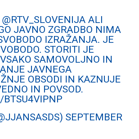
E
@RTV_SLOVENIJA
ALI
UGO JAVNO ZGRADBO NIMA
SVOBODO IZRAŽANJA. JE
VOBODO. STORITI JE
E VSAKO SAMOVOLJNO IN
ČANJE JAVNEGA
ŽNJE OBSODI IN KAZNUJE
VEDNO IN POVSOD.
M/BTSU4VIPNP
(@JJANSASDS)
SEPTEMBER