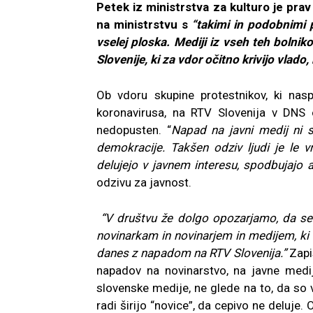
Petek iz ministrstva za kulturo je prav 
na ministrstvu s
“takimi in podobnimi pa
vselej ploska. Mediji iz vseh teh bolniko
Slovenije, ki za vdor očitno krivijo vlado,
Ob vdoru skupine protestnikov, ki nas
koronavirusa, na RTV Slovenija v DNS
nedopusten. “
Napad na javni medij ni 
demokracije. Takšen odziv ljudi je le 
delujejo v javnem interesu, spodbujajo ali
odzivu za javnost.
“V društvu že dolgo opozarjamo, da se 
novinarkam in novinarjem in medijem, ki s
danes z napadom na RTV Slovenija.”
Zapis
napadov na novinarstvo, na javne medij
slovenske medije, ne glede na to, da so v
radi širijo “novice”, da cepivo ne deluje.