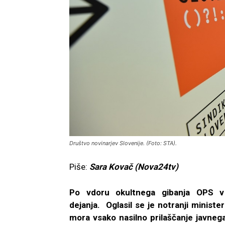
Društvo novinarjev Slovenije. (Foto: STA).
Piše:
Sara Kovač (Nova24tv)
Po vdoru okultnega gibanja OPS v
dejanja.
Oglasil se je notranji ministe
mora vsako nasilno prilaščanje javnega