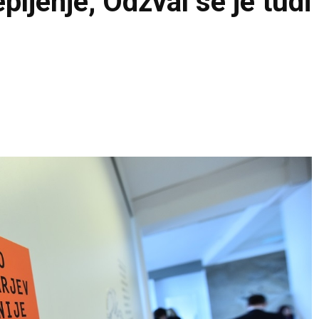
epljenje; Odzval se je tud