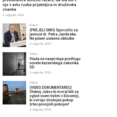
predsednice končno razkril, da sta bili z
njo v avtu ruska prijateljica in družinska
znanka
6. avgusta, 2026
Fokus
(PREJELI SMO) Sporočilo za
javnost dr. Petra Jambreka:
Ne pišem ustavne obtožbe
6. avgusta, 2026
Fokus
Vlada ne nasprotuje predlogu
novele kazenskega zakonika
SD
6. avgusta, 2026
Fokus
(VIDEO DOKUMENTAREC)
Oleksij Jukov bi moral biti za
zgled vsem tistim v Sloveniji,
ki ovirajo dostojen pokop
žrtev povojnih pobojev!
6. avgusta, 2026