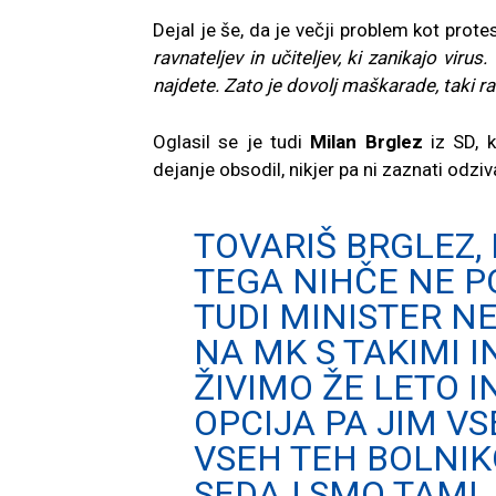
Dejal je še, da je večji problem kot prote
ravnateljev in učiteljev, ki zanikajo vir
najdete. Zato je dovolj maškarade, taki ravn
Oglasil se je tudi
Milan Brglez
iz SD, k
dejanje obsodil, nikjer pa ni zaznati odzi
TOVARIŠ BRGLEZ,
TEGA NIHČE NE PO
TUDI MINISTER NE
NA MK S TAKIMI 
ŽIVIMO ŽE LETO I
OPCIJA PA JIM VS
VSEH TEH BOLNIK
SEDAJ SMO TAM!