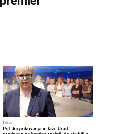
i premier
Fokus
Pet dni prikrivanja in laži: Urad