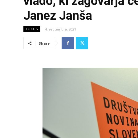
vlado, ki zagovarja c
Janez Janša
4. septembra, 2021
FOKUS
Share