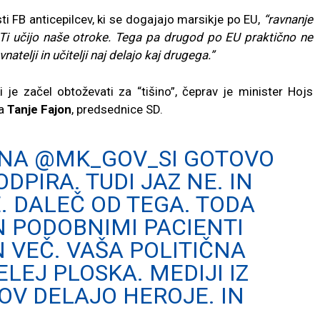
sti FB anticepilcev, ki se dogajajo marsikje po EU,
“ravnanje
us. Ti učijo naše otroke. Tega pa drugod po EU praktično ne
atelji in učitelji naj delajo kaj drugega.”
i je začel obtoževati za “tišino”, čeprav je minister Hojs
va
Tanje Fajon
, predsednice SD.
 NA
@MK_GOV_SI
GOTOVO
DPIRA. TUDI JAZ NE. IN
. DALEČ OD TEGA. TODA
IN PODOBNIMI PACIENTI
N VEČ. VAŠA POLITIČNA
ELEJ PLOSKA. MEDIJI IZ
OV DELAJO HEROJE. IN