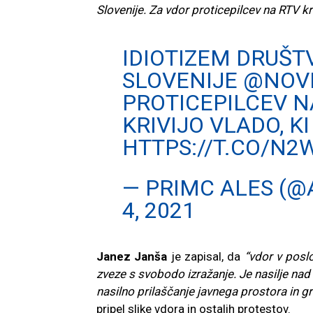
Slovenije. Za vdor proticepilcev na RTV kri
IDIOTIZEM DRUŠT
SLOVENIJE
@NOVI
PROTICEPILCEV 
KRIVIJO VLADO, 
HTTPS://T.CO/N2
— PRIMC ALES (
4, 2021
Janez Janša
je zapisal, da
“vdor v poslo
zveze s svobodo izražanje. Je nasilje nad
nasilno prilaščanje javnega prostora in gr
pripel slike vdora in ostalih protestov.