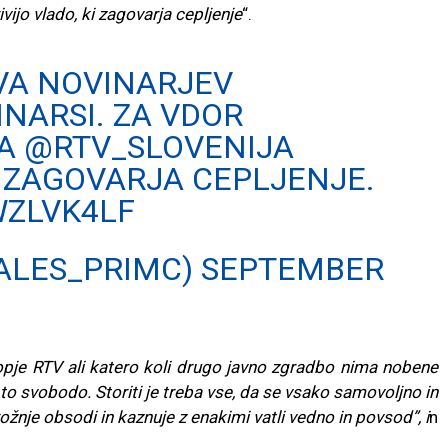
vijo vlado, ki zagovarja cepljenje
“.
VA NOVINARJEV
NARSI
. ZA VDOR
NA
@RTV_SLOVENIJA
KI ZAGOVARJA CEPLJENJE.
WZLVK4LF
@ALES_PRIMC)
SEPTEMBER
pje RTV ali katero koli drugo javno zgradbo nima nobene
 to svobodo. Storiti je treba vse, da se vsako samovoljno in
ožnje obsodi in kaznuje z enakimi vatli vedno in povsod”, i
n