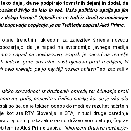
tako dejal, da ne podpirajo tovrstnih dejanj in dodal, da
cienti živijo že leto in več. Vaša politična opcija pa jim
v delajo heroje.” Oglasili so se tudi iz Društva novinarjev
 ki zagovarja cepljenje, je na Twitterju zapisal Aleš Primc.
protuje trenutnim ukrepom za zajezitev širjenja novega
 opozarjajo, da je napad na avtonomijo javnega medija
samo napad na novinarstvo, ampak je napad na temelje
vrh ledene gore sovražne nastrojenosti proti medijem, ki
 celo kreirajo pa jo najvišji nosilci oblasti,”
so zapisali v
lahko sovražnost iz družbenih omrežij ter ščuvanje proti
mo mu priča, prelevita v fizično nasilje, kar se je izkazalo
ali so še, da je takšen odnos do medijev rezultat načrtnih
e, kot sta RTV Slovenija in STA, in tudi druge osrednje
si v epidemiji izkazali izrazito državotvorno vlogo, čeprav
 Ob tem je
Aleš Primc
zapisal
“idiotizem Društva novinarjev