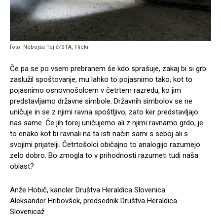
foto: Nebojša Tejić/STA, Flickr
Če pa se po vsem prebranem še kdo sprašuje, zakaj bi si grb
zaslužil spoštovanje, mu lahko to pojasnimo tako, kot to
pojasnimo osnovnošolcem v četrtem razredu, ko jim
predstavljamo državne simbole. Državnih simbolov se ne
uničuje in se z njimi ravna spoštljivo, zato ker predstavljajo
nas same. Če jih torej uničujemo ali z njimi ravnamo grdo, je
to enako kot bi ravnali na ta isti način sami s seboj ali s
svojimi prijatelji. Četrtošolci običajno to analogijo razumejo
zelo dobro. Bo zmogla to v prihodnosti razumeti tudi naša
oblast?
Anže Hobič, kancler Društva Heraldica Slovenica
Aleksander Hribovšek, predsednik Društva Heraldica
Slovenicaž