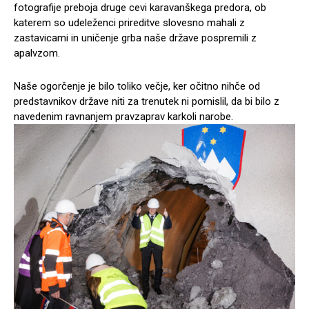
fotografije preboja druge cevi karavanškega predora, ob
katerem so udeleženci prireditve slovesno mahali z
zastavicami in uničenje grba naše države pospremili z
apalvzom.
Naše ogorčenje je bilo toliko večje, ker očitno nihče od
predstavnikov države niti za trenutek ni pomislil, da bi bilo z
navedenim ravnanjem pravzaprav karkoli narobe.