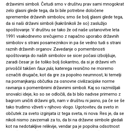
državnimi simboli. Četudi smo v društvu prav sami mnogokrat
zelo glasni glede tega, da bi bile potrebne določene
spremembe državnih simbolov, smo še bolj glasni glede tega,
da si naši državni simboli (kakršnikoli že so) zaslužijo
spoštovanje. V društvu se tako že od naše ustanovitve leta
1991 vsakodnevno srečujemo z napačno uporabo državnih
simbolov s strani posameznikov in pa še vedno tudi s strani
raznih državnih organov. Zavedanje o pomembnosti
spoštovanja do naših simbolov se sicer počasi izboljšuje,
zaradi česar je še toliko bolj šokantno, da si je državni vrh
privoščil takšen
faux pás
, katerega resnično ne moremo
označiti drugače, kot da gre za popolno neumnost, ki temelji
na pomanjkanju občutka za osnovne civilizacijske norme
ravnanja s pomembnimi državnimi simboli. Kaj so razmišljali
snovalci ideje, ko so se odločili, da bi bilo nadvse primerno z
bagrom uničiti državni grb, nam v društvu ni jasno, pa če se še
tako trudimo vživeti v njihovo vlogo. Ugotovitev, da sveto in
občutek za sveto izginjata iz tega sveta, ni nova. Res je, da se
nikoli nismo zavzemali za to, da bi na državne simbole gledali
kot na nedotakljive relikvije, vendar pa je popolna odsotnost