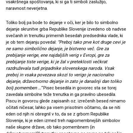
vsakršnega spoštovanja, ki si ga ti simboli zaslužijo,
naravnost neverjetna.
Toliko bolj pa bode to dejanje v oči, ker je bilo to simbolno
dejanje skrunitve grba Republike Slovenije izvedeno ob nadvse
svečanih in trenutku primernih besedah predsednika vlade, ki
je ob tem dejanju povedal:
“Preboj tako prve kot druge cevi je
ne samo simbolično dejanje, je bistveno več. Gre za
prebijanje verige, ene najdaljših verig v Evropi, gre za
prebijanje tiste verige, ki je žal v preteklosti večkrat
razdruževala tudi pripadnike slovenskega naroda. Vsak
preboj in vsaka povezava skozi to verigo je nacionalno
dejanje, državotvorno dejanje in zato je današnji dan toliko
bolj pomemben …”
Pisec besedila in govorec sta se torej
zavedala simbolne teže trenutka in ga pravilno ubesedila.
Piscu in govorcu glede zapisanih oz. izrečenih besed nimamo
očitati ničesar, lahko pa vsem prisotnim očitamo, da se niti
eden od njih ni obregnil v to, da se z grbom Republike
Slovenije, ki je eden izmed treh najpomembnejših simbolov
naše skupne države, ob tako pomembnem (in