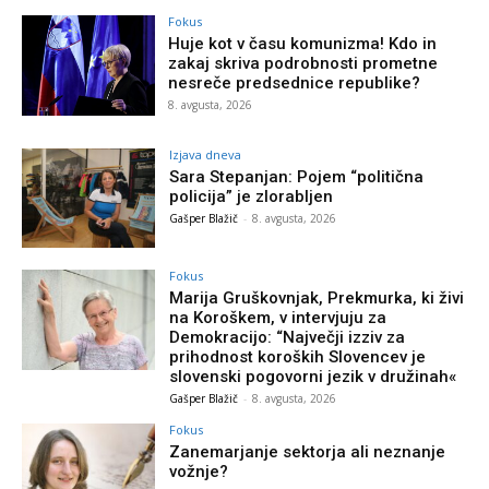
Fokus
Huje kot v času komunizma! Kdo in
zakaj skriva podrobnosti prometne
nesreče predsednice republike?
8. avgusta, 2026
Izjava dneva
Sara Stepanjan: Pojem “politična
policija” je zlorabljen
Gašper Blažič
-
8. avgusta, 2026
Fokus
Marija Gruškovnjak, Prekmurka, ki živi
na Koroškem, v intervjuju za
Demokracijo: “Največji izziv za
prihodnost koroških Slovencev je
slovenski pogovorni jezik v družinah«
Gašper Blažič
-
8. avgusta, 2026
Fokus
Zanemarjanje sektorja ali neznanje
vožnje?