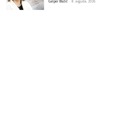
Gašper Blažič
-
8. avgusta, 2026