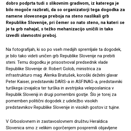
dobro podprta tudi s slikovnim gradivom, iz katerega je
bilo mogoče razbrati, da so organizatorji tega dogodka za
namene slovesnega preboja na steno naslikali grb
Republike Slovenije, pri čemer so nato steno, na kateri se
je ta grb nahajal, s težko mehanizacijo uničili in tako
izvedli slavnostni preboj.
Na fotografijah, ki so po vseh medijih spremljale ta dogodek,
je bilo tako videti uničen grb Republike Slovenije na prebiti
steni. Temu dogodku je prisostvoval predsednik vlade
Republike Slovenije dr. Robert Golob, ministrica za
infrastrukturo mag. Alenka Bratušek, koroški deželni glavar
Peter Kaiser, predstavniki DARS-a in ASFINAG-a, predstavniki
turškega izvajalca ter turška in avstrijska veleposlanica v
Republik Sloveniji in drugi pomembni gostje. Šlo je torej za
pomemben politični dogodek z udeležbo visokih
predstavnikov Republike Slovenije in visokih gostov iz tujine.
V Grboslovnem in zastavoslovnem društvu Heraldica
Slovenica smo z velikim ogorčenjem pospremili objavljene