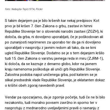
foto: Nebojša Tejić/STA, Flickr
S takim dejanjem pa je bilo kršenih kar nekaj predpisov. Kot
prvo je bil kršen 7. člen Zakona o grbu, zastavi in himni
Republike Slovenije ter o slovenski narodni zastavi (ZGZH), ki
določa, da grba, ni dovoljeno uporabljati, če je poškodovan ali
po zunanjosti neprimeren za uporabo ter da ga ni dovoljeno
uporabljati v nasprotju z javnim redom ali tako, da se krni
ugled Republike Slovenije. Dodatno se je s tem dejanjem kršilo
tudi 15. člen Zakona o varstvu javnega reda in miru (ZJRM-1),
ki določa, da se kaznuje z denarno globo, kdor na javnem
kraju namenoma poškoduje ali uniči grb Republike Slovenije.
Žalostna podoba napol uničenega grba, pod katerim se je
slikal predsednik vlade Republike Slovenije, je eklatanten dokaz
o kršitvi obeh zgoraj navedenih pravil.
Vendar pa opozarjamo, da je zgornje početje, tudi če ne bi bilo
nezakonito, tudi moralno povsem zavržno in sporno ter v
nasprotuju z mednarodno uveljavljenimi pravili o ravnanju z