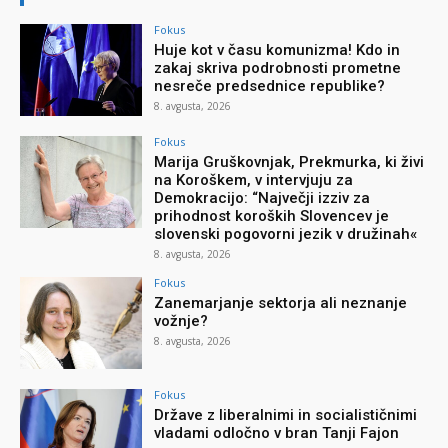
Fokus
Huje kot v času komunizma! Kdo in
zakaj skriva podrobnosti prometne
nesreče predsednice republike?
8. avgusta, 2026
Fokus
Marija Gruškovnjak, Prekmurka, ki živi
na Koroškem, v intervjuju za
Demokracijo: “Največji izziv za
prihodnost koroških Slovencev je
slovenski pogovorni jezik v družinah«
8. avgusta, 2026
Fokus
Zanemarjanje sektorja ali neznanje
vožnje?
8. avgusta, 2026
Fokus
Države z liberalnimi in socialističnimi
vladami odločno v bran Tanji Fajon