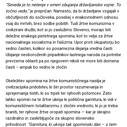
“Seveda je to netenje v smeri obujanja državljanske vojne. To
točno vedo,”
je prepričan. Namesto, da bi državljane vzgajali v
občutljivosti do sočloveka, posebej v enakovrednem odnosu
vsaj do mrtvih, brez sodbe pobitih. Tudi žrtve komunizma v
civilizirani družbi, kot si jo zaslužimo Slovenci, morajo biti
deležne enakega pietetnega spomina, kot to velja za žrtve
nacionalnega socializma in fašizma. Upor proti okupatorju bo
vedno časten, kolikor so posamezna dejanja vredna časti.
Ubijanje neoboroženih pripadnikov lastnega naroda za potrebe
prevzema oblasti pa po njegovem nikoli ne more biti domena
časti – ampak bo vedno le zločin.
Obeležitev spomina na žrtve komunističnega nasilja je
civilizacijska pridobitev, ki širi prostor razumevanja in
sprejemanja tistih, ki so trpeli ter njihovih potomcev. Zato
lahko spomin na te žrtve ukinja le politična garnitura, ki vidi v
komunističnem totalitarizmu z zločini vrednoto, ki jo je treba
braniti, ter njihove žrtve oropati spomina — kar je skrajno
razdiralno in zaskrbljujoče za skupno slovensko
prihodnost.
“Garnitura, ki ukinja tak spominski dan – s tem