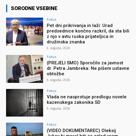
SORODNE VSEBINE
Fokus
Pet dni prikrivanja in laži: Urad
predsednice končno razkril, da sta bili
z njo v avtu ruska prijateljica in
družinska znanka
6. avgusta, 2026
Fokus
(PREJELI SMO) Sporočilo za javnost
dr. Petra Jambreka: Ne pišem ustavne
obtožbe
6. avgusta, 2026
Fokus
Vlada ne nasprotuje predlogu novele
kazenskega zakonika SD
6. avgusta, 2026
Fokus
(VIDEO DOKUMENTAREC) Oleksij