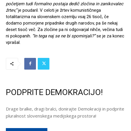
početjem tudi formalno postaja dedič zločina in zanikovalec
žrtev,”
je poudaril. V celoti je žrtev komunističnega
totalitarizma na slovenskem ozemlju vsaj 26 tisoč, če
dodamo pomorjene pripadnike drugih narodov, pa še nekaj
deset tisoč več. Za zločine pa ni odgovarjal nihče, večina tudi
ni pokopanih.
“In tega naj se ne bi spominjali?”
se je za konec
vprašal.
PODPRITE DEMOKRACIJO!
Drage bralke, dragi bralci, donirajte Demokraciji in podprite
pluralnost slovenskega medijskega prostora!