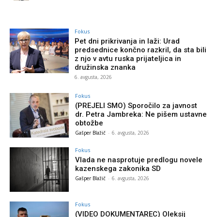
Fokus
Pet dni prikrivanja in laži: Urad
predsednice končno razkril, da sta bili
z njo v avtu ruska prijateljica in
družinska znanka
6. avgusta, 2026
Fokus
(PREJELI SMO) Sporočilo za javnost
dr. Petra Jambreka: Ne pišem ustavne
obtožbe
Gašper Blažič
-
6. avgusta, 2026
Fokus
Vlada ne nasprotuje predlogu novele
kazenskega zakonika SD
Gašper Blažič
-
6. avgusta, 2026
Fokus
(VIDEO DOKUMENTAREC) Oleksij