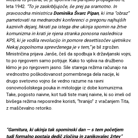
leta 1942.
“To je zaskrbljujoče, še prej pa sramotno. In
pravosodna ministrica
Dominika Švarc Pipan
, ki ima “obraz”
pametovati na mednarodni konferenci o pregonu najhujših
kaznivih dejanj, hkrati pa istega dne ukinja spomin na žrtve
komunizma in krati je njena stranka ponosna naslednica
KPS, ki je vodila revolucijo in pomore desettisočev ujetnikov.
Nekaj popolnoma sprevrženega je v tem,”
je bil zgrožen.
Ministričina prijava Janše, češ da spodbuja k državljanski vojni,
to po njegovem samo potrjuje. Kako to vpliva na družbeno
klimo je po njegovem jasno. Sile starega režima računajo na
vrednostno poškodovanost pomembnega dela nacije, ki
drugo svetovno vojno še vedno razume na ravni
osnovnošolskega pouka in mitologije iz dobe komunizma.
Take, pogosto naivne, kot tudi tiste manj naivne, ki so imeli od
bivšega režima neposredne koristi, “hranijo” z vračanjem Tita,
z maščevalno retoriko.
“Garnitura, ki ukinja tak spominski dan — s tem početjem
tudi formalno postaja dedič zločina in zanikovalec žrtev”