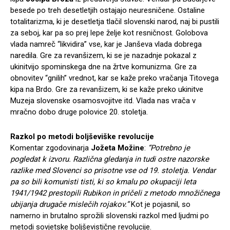
besede po treh desetletjih ostajajo neuresničene. Ostaline
totalitarizma, ki je desetletja tlačil slovenski narod, naj bi pustili
za seboj, kar pa so prej lepe želje kot resničnost. Golobova
vlada namreč “likvidira” vse, kar je Janševa vlada dobrega
naredila. Gre za revanšizem, ki se je nazadnje pokazal z
ukinitvijo spominskega dne na žrtve komunizma. Gre za
obnovitev “gnilih” vrednot, kar se kaže preko vračanja Titovega
kipa na Brdo. Gre za revanšizem, ki se kaže preko ukinitve
Muzeja slovenske osamosvojitve itd. Vlada nas vrača v
mračno dobo druge polovice 20. stoletja.
Razkol po metodi boljševiške revolucije
Komentar zgodovinarja
Jožeta Možine
:
“Potrebno je
pogledat k izvoru. Različna gledanja in tudi ostre nazorske
razlike med Slovenci so prisotne vse od 19. stoletja. Vendar
pa so bili komunisti tisti, ki so kmalu po okupaciji leta
1941/1942 prestopili Rubikon in pričeli z metodo množičnega
ubijanja drugače mislečih rojakov.”
Kot je pojasnil, so
namerno in brutalno sprožili slovenski razkol med ljudmi po
metodi sovjetske boljševistične revolucije.