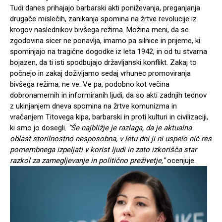
Tudi danes prihajajo barbarski akti poniževanja, preganjanja
drugače mislečih, zanikanja spomina na žrtve revolucije iz
krogov naslednikov bivšega režima. Možina meni, da se
zgodovina sicer ne ponavlja, imamo pa silnice in prijeme, ki
spominjajo na tragične dogodke iz leta 1942, in od tu stvarna
bojazen, da ti isti spodbujajo državljanski konflikt. Zakaj to
počnejo in zakaj doživljamo sedaj vrhunec promoviranja
bivšega režima, ne ve. Ve pa, podobno kot večina
dobronamernih in informiranih ljudi, da so akti zadnjih tednov
z ukinjanjem dneva spomina na žrtve komunizma in
vračanjem Titovega kipa, barbarski in proti kulturi in civilizaciji,
ki smo jo dosegli.
“Še najbližje je razlaga, da je aktualna
oblast storilnostno nesposobna, v letu dni ji ni uspelo nič res
pomembnega izpeljati v korist ljudi in zato izkorišča star
razkol za zamegljevanje in politično preživetje,”
ocenjuje.