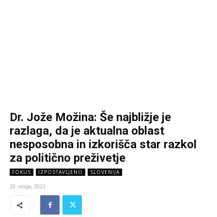
Dr. Jože Možina: Še najbližje je
razlaga, da je aktualna oblast
nesposobna in izkorišča star razkol
za politično preživetje
FOKUS
IZPOSTAVLJENO
SLOVENIJA
20. maja, 2023