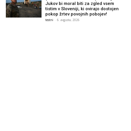
Jukov bi moral biti za zgled vsem
tistim v Sloveniji, ki ovirajo dostojen
pokop žrtev povojnih pobojev!
testni
-
6. avgusta, 2026