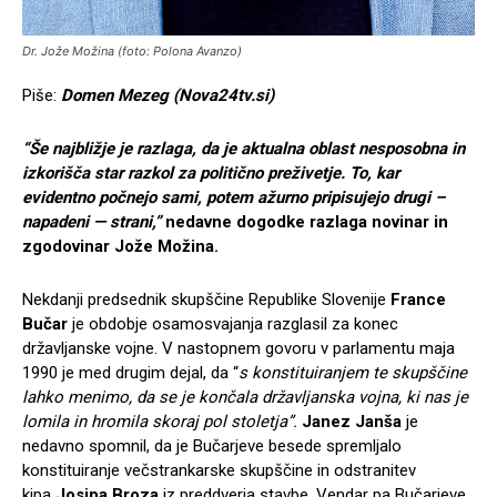
Dr. Jože Možina (foto: Polona Avanzo)
Piše:
Domen Mezeg (Nova24tv.si)
“Še najbližje je razlaga, da je aktualna oblast nesposobna in
izkorišča star razkol za politično preživetje. To, kar
evidentno počnejo sami, potem ažurno pripisujejo drugi –
napadeni — strani,”
nedavne dogodke razlaga novinar in
zgodovinar Jože Možina.
Nekdanji predsednik skupščine Republike Slovenije
France
Bučar
je obdobje osamosvajanja razglasil za konec
državljanske vojne. V nastopnem govoru v parlamentu maja
1990 je med drugim dejal, da “
s konstituiranjem te skupščine
lahko menimo, da se je končala državljanska vojna, ki nas je
lomila in hromila skoraj pol stoletja”.
Janez Janša
je
nedavno spomnil, da je Bučarjeve besede spremljalo
konstituiranje večstrankarske skupščine in odstranitev
kipa
Josipa Broza
iz preddverja stavbe. Vendar pa Bučarjeve