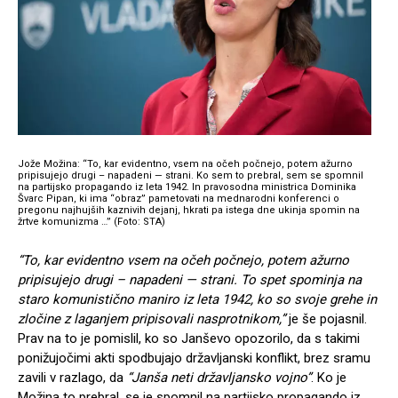
Jože Možina: “To, kar evidentno, vsem na očeh počnejo, potem ažurno
pripisujejo drugi – napadeni — strani. Ko sem to prebral, sem se spomnil
na partijsko propagando iz leta 1942. In pravosodna ministrica Dominika
Švarc Pipan, ki ima “obraz” pametovati na mednarodni konferenci o
pregonu najhujših kaznivih dejanj, hkrati pa istega dne ukinja spomin na
žrtve komunizma …” (Foto: STA)
“To, kar evidentno vsem na očeh počnejo, potem ažurno
pripisujejo drugi – napadeni — strani.
To spet spominja na
staro komunistično maniro iz leta 1942, ko so svoje grehe in
zločine z laganjem pripisovali nasprotnikom,”
je še pojasnil.
Prav na to je pomislil, ko so Janševo opozorilo, da s takimi
ponižujočimi akti spodbujajo državljanski konflikt, brez sramu
zavili v razlago, da
“Janša neti državljansko vojno”
. Ko je
Možina to prebral, se je spomnil na partijsko propagando iz