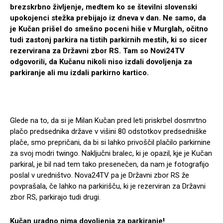
brezskrbno življenje, medtem ko se številni slovenski
upokojenci stežka prebijajo iz dneva v dan. Ne samo, da
je Kučan prišel do smešno poceni hiše v Murglah, očitno
tudi zastonj parkira na tistih parkirnih mestih, ki so sicer
rezervirana za Državni zbor RS. Tam so Novi24TV
odgovorili, da Kučanu nikoli niso izdali dovoljenja za
parkiranje ali mu izdali parkirno kartico.
Glede na to, da si je Milan Kučan pred leti priskrbel dosmrtno
plačo predsednika države v višini 80 odstotkov predsedniške
plače, smo prepričani, da bi si lahko privoščil plačilo parkirnine
za svoj modri twingo. Naključni bralec, ki je opazil, kje je Kučan
parkiral, je bil nad tem tako presenečen, da nam je fotografijo
poslal v uredništvo. Nova24TV pa je Državni zbor RS že
povprašala, če lahko na parkirišču, ki je rezerviran za Državni
zbor RS, parkirajo tudi drugi.
Kučan uradno nima dovoljenja za parkiranje!