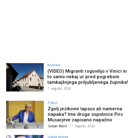
Kronika
(VIDEO) Migranti rogovilijo v Vinici in
to samo nekaj ur pred pogrebom
tamkajšnjega priljubljenega župnika!
7. avgusta, 2026
Fokus
Zgolj jezikovni lapsus ali namerna
napaka? Ime druge sopotnice Pirc
Musarjeve zapisano napačno
Gašper Blažič
-
7. avgusta, 2026
Izjava dneva