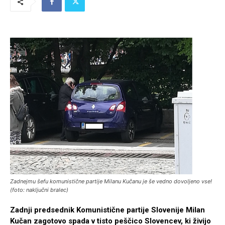
Zadnejmu šefu komunistične partije Milanu Kučanu je še vedno dovoljeno vse!
(foto: naključni bralec)
Zadnji predsednik Komunistične partije Slovenije Milan
Kučan zagotovo spada v tisto peščico Slovencev, ki živijo