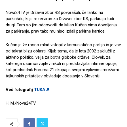
Nova24TV je Državni zbor RS povprašali, če lahko na
parkirišču, ki je rezerviran za Državni zbor RS, parkirajo tudi
drugi. Tam so jim odgovorili, da Milan Kučan nima dovoljenja
za parkiranje, prav tako mu niso izdali parkirne kartice.
Kučan je že rosno mlad vstopil v komunistično partijo in je vse
od takrat blizu oblasti. Kljub temu, da je leta 2002 zaključil z
aktivno politiko, velja za botra globoke države. Človek, za
katerega osamosvojitev nikoli ni predstavljala intimne opcije,
kot predsednik Foruma 21 skupaj s svojimi vplivnimi mrežami
tajkunskih prijateljev obvladuje dogajanje v Sloveniji.
Več fotografij
TUKAJ!
H. M./Nova24TV