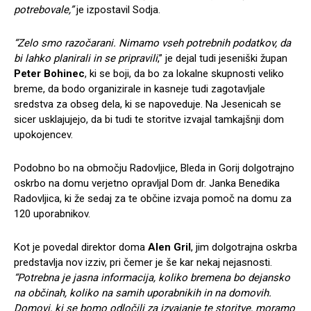
potrebovale,”
je izpostavil Sodja.
“Zelo smo razočarani. Nimamo vseh potrebnih podatkov, da
bi lahko planirali in se pripravili
,” je dejal tudi jeseniški župan
Peter Bohinec
, ki se boji, da bo za lokalne skupnosti veliko
breme, da bodo organizirale in kasneje tudi zagotavljale
sredstva za obseg dela, ki se napoveduje. Na Jesenicah se
sicer usklajujejo, da bi tudi te storitve izvajal tamkajšnji dom
upokojencev.
Podobno bo na območju Radovljice, Bleda in Gorij dolgotrajno
oskrbo na domu verjetno opravljal Dom dr. Janka Benedika
Radovljica, ki že sedaj za te občine izvaja pomoč na domu za
120 uporabnikov.
Kot je povedal direktor doma
Alen Gril
, jim dolgotrajna oskrba
predstavlja nov izziv, pri čemer je še kar nekaj nejasnosti.
“Potrebna je jasna informacija, koliko bremena bo dejansko
na občinah, koliko na samih uporabnikih in na domovih.
Domovi, ki se bomo odločili za izvajanje te storitve, moramo