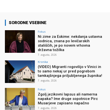
SORODNE VSEBINE
Fokus
Ni zime za Eskime: nekdanja ustavna
sodnica, znana po levičarskih
stališčih, je po novem vrhovna
državna tožilka
7. avgusta, 2026
Kronika
(VIDEO) Migranti rogovilijo v Vinici in
to samo nekaj ur pred pogrebom
tamkajšnjega priljubljenega župnika!
7. avgusta, 2026
Fokus
Zgolj jezikovni lapsus ali namerna
napaka? Ime druge sopotnice Pirc
Musarjeve zapisano napačno
7. avgusta, 2026