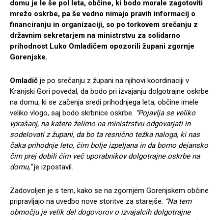
domu je le še pol leta, občine, ki bodo morale zagotoviti
mrežo oskrbe, pa še vedno nimajo pravih informacij o
financiranju in organizaciji, so po torkovem srečanju z
državnim sekretarjem na ministrstvu za solidarno
prihodnost Luko Omladičem opozorili župani zgornje
Gorenjske.
Omladič
je po srečanju z župani na njihovi koordinaciji v
Kranjski Gori povedal, da bodo pri izvajanju dolgotrajne oskrbe
na domu, ki se začenja sredi prihodnjega leta, občine imele
veliko vlogo, saj bodo skrbnice oskrbe.
“Pojavlja se veliko
vprašanj, na katere želimo na ministrstvu odgovarjati in
sodelovati z župani, da bo ta resnično težka naloga, ki nas
čaka prihodnje leto, čim bolje izpeljana in da bomo dejansko
čim prej dobili čim več uporabnikov dolgotrajne oskrbe na
domu,”
je izpostavil.
Zadovoljen je s tem, kako se na zgornjem Gorenjskem občine
pripravljajo na uvedbo nove storitve za starejše.
“Na tem
območju je velik del dogovorov o izvajalcih dolgotrajne