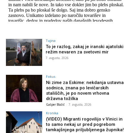
Tujina
To je razlog, zakaj je iranski ajatolski
režim nevaren za svetovni mir
7. avgusta, 2026
Fokus
Ni zime za Eskime: nekdanja ustavna
sodnica, znana po levičarskih
stališčih, je po novem vrhovna
državna tožilka
Gašper Blažič
-
7. avgusta, 2026
Kronika
(VIDEO) Migranti rogovilijo v Vinici in
to samo nekaj ur pred pogrebom
tamkajšnjega priljubljenega župnika!