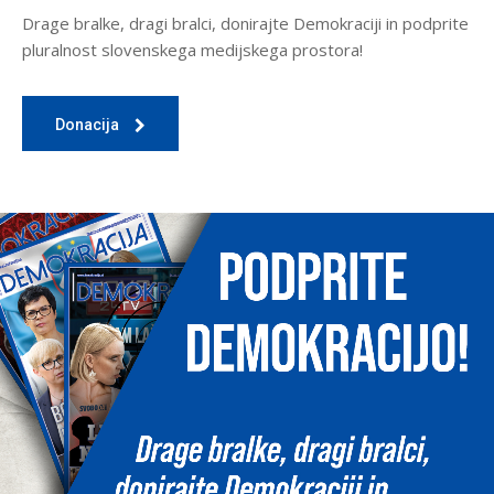
Drage bralke, dragi bralci, donirajte Demokraciji in podprite
pluralnost slovenskega medijskega prostora!
Donacija