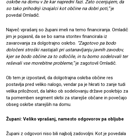
oskrbe na domu v že kar napredni fazi. Zato ocenjujem, da
so tako prihodnji izvajalci kot občine na dobri poti,”
je
povedal Omladič.
Največ vprašanj so župani imeli na temo financiranja. Omladič
jim je pojasnil, da se bo sama storitev financirala iz
zavarovanja za dolgotrajno oskrbo.
“Zagotovo pa bodo
določeni stroški nastajali pri ustanavljanju javnih zavodov,
kjer se bodo občine za to odločile, in tu bomo sodelovali ter
reševali vse morebitne probleme,”
je zagotovil Omladič.
Ob tem je izpostavil, da dolgotrajna oskrba občine res
postavlja pred veliko nalogo, vendar pa je hkrati to zanje tudi
velika priložnost, da lahko ob sodelovanju države poskrbijo za
ta pomemben segment skrbi za starejše občane in povečajo
obseg oskrbe starejših na domu.
Župani: Veliko vprašanj, namesto odgovorov pa obljube
Župani z odgovori niso bili najbolj zadovoljni. Kot je povedala