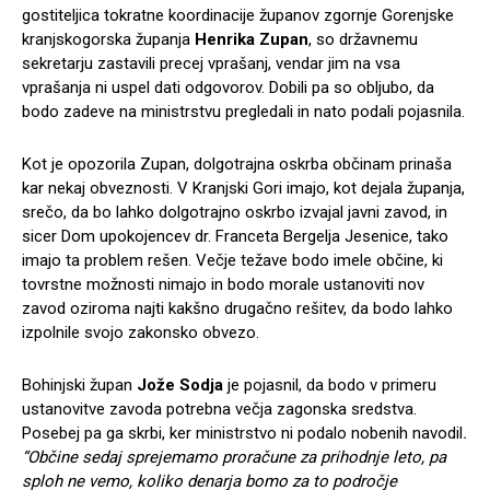
gostiteljica tokratne koordinacije županov zgornje Gorenjske
kranjskogorska županja
Henrika Zupan
, so državnemu
sekretarju zastavili precej vprašanj, vendar jim na vsa
vprašanja ni uspel dati odgovorov. Dobili pa so obljubo, da
bodo zadeve na ministrstvu pregledali in nato podali pojasnila.
Kot je opozorila Zupan, dolgotrajna oskrba občinam prinaša
kar nekaj obveznosti. V Kranjski Gori imajo, kot dejala županja,
srečo, da bo lahko dolgotrajno oskrbo izvajal javni zavod, in
sicer Dom upokojencev dr. Franceta Bergelja Jesenice, tako
imajo ta problem rešen. Večje težave bodo imele občine, ki
tovrstne možnosti nimajo in bodo morale ustanoviti nov
zavod oziroma najti kakšno drugačno rešitev, da bodo lahko
izpolnile svojo zakonsko obvezo.
Bohinjski župan
Jože Sodja
je pojasnil, da bodo v primeru
ustanovitve zavoda potrebna večja zagonska sredstva.
Posebej pa ga skrbi, ker ministrstvo ni podalo nobenih navodil
.
“Občine sedaj sprejemamo proračune za prihodnje leto, pa
sploh ne vemo, koliko denarja bomo za to področje