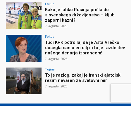
Fokus
Kako je lahko Rusinja prišla do
slovenskega državljanstva – kljub
zaporni kazni?
7. avgusta, 2026
Fokus
Tudi KPK potrdila, da je Asta Vrečko
dosegla samo en cilj in to je razdelitev
našega denarja izbrancem!
7. avgusta, 2026
Tujina
To je razlog, zakaj je iranski ajatolski
režim nevaren za svetovni mir
7. avgusta, 2026
O reviji
O podjetju
Splošni pogoji
Varstvo osebnih podatkov
Piškotki
Stik z nami
Oglaševanje
Naročilnica
Donacije
© Nova obzorja d.o.o., 2026