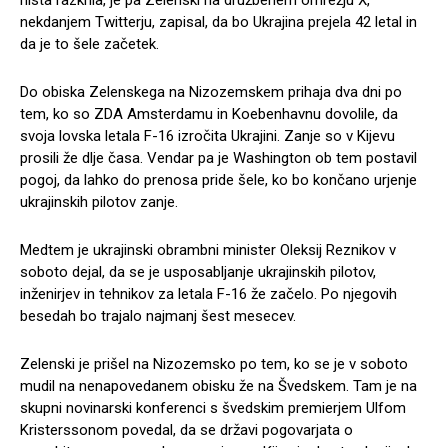
nekdanjem Twitterju, zapisal, da bo Ukrajina prejela 42 letal in
da je to šele začetek.
Do obiska Zelenskega na Nizozemskem prihaja dva dni po
tem, ko so ZDA Amsterdamu in Koebenhavnu dovolile, da
svoja lovska letala F-16 izročita Ukrajini. Zanje so v Kijevu
prosili že dlje časa. Vendar pa je Washington ob tem postavil
pogoj, da lahko do prenosa pride šele, ko bo končano urjenje
ukrajinskih pilotov zanje.
Medtem je ukrajinski obrambni minister Oleksij Reznikov v
soboto dejal, da se je usposabljanje ukrajinskih pilotov,
inženirjev in tehnikov za letala F-16 že začelo. Po njegovih
besedah bo trajalo najmanj šest mesecev.
Zelenski je prišel na Nizozemsko po tem, ko se je v soboto
mudil na nenapovedanem obisku že na Švedskem. Tam je na
skupni novinarski konferenci s švedskim premierjem Ulfom
Kristerssonom povedal, da se državi pogovarjata o