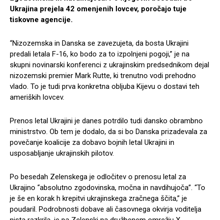
Ukrajina prejela 42 omenjenih lovcev, poročajo tuje
tiskovne agencije.
“Nizozemska in Danska se zavezujeta, da bosta Ukrajini
predali letala F-16, ko bodo za to izpolnjeni pogoji,” je na
skupni novinarski konferenci z ukrajinskim predsednikom dejal
nizozemski premier Mark Rutte, ki trenutno vodi prehodno
vlado. To je tudi prva konkretna obljuba Kijevu o dostavi teh
ameriških lovcev.
Prenos letal Ukrajini je danes potrdilo tudi dansko obrambno
ministrstvo. Ob tem je dodalo, da si bo Danska prizadevala za
povečanje koalicije za dobavo bojnih letal Ukrajini in
usposabljanje ukrajinskih pilotov.
Po besedah Zelenskega je odločitev o prenosu letal za
Ukrajino “absolutno zgodovinska, močna in navdihujoča”. “To
je še en korak h krepitvi ukrajinskega zračnega ščita,” je
poudaril. Podrobnosti dobave ali časovnega okvirja voditelja
nista razkrila, je pa Zelenski na družbenem omrežju X,