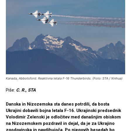
Kanada, Abbotsford. Reaktivna letala F-16 Thunderbirds. (Foto: STA / Xinhua)
Piše:
C. R., STA
Danska in Nizozemska sta danes potrdili, da bosta
Ukrajini dobavili bojna letala F-16. Ukrajinski predsednik
Volodimir Zelenski je odločitev med današnjim obiskom
na Nizozemskem pozdravil in dejal, da je za Ukrajino
zgodovinska in navdihujoča. Po njegovih besedah bo