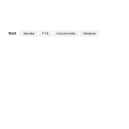
TAGS
danska
F-16
nizozemska
Ukrajina