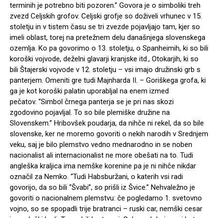
terminih je potrebno biti pozoren.” Govora je o simboliki treh
zvezd Celjskih grofov. Celjski grofje so doživeli vrhunec v 15.
stoletju in v tistem času se tri zvezde pojavljajo tam, kjer so
imeli oblast, torej na pretežnem delu današnjega slovenskega
ozemlja. Ko pa govorimo o 13. stoletju, o Spanheimih, ki so bili
koroški vojvode, deželni glavarji kranjske itd., Otokarjih, ki so
bili Štajerski vojvode v 12. stoletju – vsi imajo družinski grb s
panterjem. Omeniti gre tudi Majnharda II. – Goriškega grofa, ki
ga je kot koroški palatin uporabljal na enem izmed
pečatov. “Simbol črnega panterja se je pri nas skozi
zgodovino pojavljal. To so bile plemiške družine na
Slovenskem.” Hribovšek poudarja, da nihče ni rekel, da so bile
slovenske, ker ne moremo govoriti o nekih narodih v Srednjem
veku, saj je bilo plemstvo vedno mednarodno in se noben
nacionalist ali internacionalist ne more obešati na to. Tudi
angleška kraljica ima nemške korenine pa je ni nihče nikdar
označil za Nemko. “Tudi Habsburžani, o katerih vsi radi
govorijo, da so bili “Švabi”, so prišli iz Švice.” Nehvaležno je
govoriti o nacionalnem plemstvu: če pogledamo 1. svetovno
vojno, so se spopadli trije bratranci – ruski car, nemški cesar