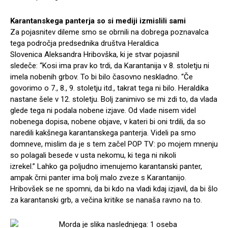
Karantanskega panterja so si mediji izmislili sami
Za pojasnitev dileme smo se obrnili na dobrega poznavalca
tega področja predsednika društva Heraldica
Slovenica Aleksandra Hribovška, ki je stvar pojasnil
sledeče: “Kosi ima prav ko trdi, da Karantanija v 8. stoletju ni
imela nobenih grbov. To bi bilo časovno neskladno. “Če
govorimo o 7., 8., 9. stoletju itd., takrat tega ni bilo. Heraldika
nastane šele v 12. stoletju. Bolj zanimivo se mi zdi to, da vlada
glede tega ni podala nobene izjave. Od vlade nisem videl
nobenega dopisa, nobene objave, v kateri bi oni trdili, da so
naredili kakšnega karantanskega panterja. Videli pa smo
domneve, mislim da je s tem začel POP TV: po mojem mnenju
so polagali besede v usta nekomu, ki tega ni nikoli
izrekel.” Lahko ga poljudno imenujemo karantanski panter,
ampak črni panter ima bolj malo zveze s Karantanijo.
Hribovšek se ne spomni, da bi kdo na vladi kdaj izjavil, da bi šlo
za karantanski grb, a večina kritike se nanaša ravno na to.