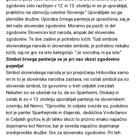
zgodovini zelo razširjen v 12. in 13. stoletju in se je uporabljal,
praktično na območju celotne Slovenije.” Uporabljale so ga
plemiške družine. Uporaba črnega panterja je upravičena, saj je
del naše slovenske zgodovine. Moramo pa paziti: ni del
zgodovine Slovencev kot naroda, ampak del slovenske
zgodovine. Te dve zadevi je potrebno ločiti. Tudi simbole
slovenskega naroda in slovenske simbole, je potrebno nekako
ločiti, saj ne gre za isto kategorijo. “Je sorodna, ni pa ista.”
Simbol črnega panterja se je pri nas skozi zgodovino
pojavljal
Simbol slovenskega naroda je po prepričanju Hribovška samo
en in to je slovenska narodna zastava, vsi ostali simboli pa so
slovenski simboli, če govorimo o treh celjskih zvezdah.
Nekateri so se obešali na to, da so Spanheimi, Otokarji in
ostali, ki so v 13. stoletju uporabljali panterja na slovenskem
ozemlju, bili Nemci. “Oprostite, tri celjske zvezde so, podobno
kot je panter Spanhejmski in štajerski, dediščina Vovbržanov
in Celjskih grofov, ki jih lahko skozi to prizmo enako napačno
dojemamo kot Nemce, kar je seveda napačno dojemanje
srednjeveške družbe. Gre za slovensko zgodovino. Pri teh