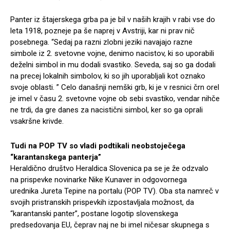
Panter iz štajerskega grba pa je bil v naših krajih v rabi vse do
leta 1918, pozneje pa še naprej v Avstriji, kar ni prav nič
posebnega. “Sedaj pa razni zlobni jeziki navajajo razne
simbole iz 2. svetovne vojne, denimo nacistov, ki so uporabili
deželni simbol in mu dodali svastiko. Seveda, saj so ga dodali
na precej lokalnih simbolov, ki so jih uporabljali kot oznako
svoje oblasti. ” Celo današnji nemški grb, ki je v resnici črn orel
je imel v času 2. svetovne vojne ob sebi svastiko, vendar nihče
ne trdi, da gre danes za nacistični simbol, ker so ga oprali
vsakršne krivde.
Tudi na POP TV so vladi podtikali neobstoječega
“karantanskega panterja”
Heraldično društvo Heraldica Slovenica pa se je že odzvalo
na prispevke novinarke Nike Kunaver in odgovornega
urednika Jureta Tepine na portalu (POP TV). Oba sta namreč v
svojih pristranskih prispevkih izpostavljala možnost, da
“karantanski panter”, postane logotip slovenskega
predsedovanja EU, čeprav naj ne bi imel ničesar skupnega s