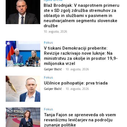
Blaž Brodnjak: V nasprotnem primeru
ste v SD zgolj združba stremuhov za
oblastjo in službami v pasivnem in
neustvarjalnem segmentu slovenske
družbe
10. avgusta, 2026
Fokus
V tiskani Demokraciji preberite:
Revizije razkrivajo nove luknje: Na
ministrstvu za okolje in prostor 19,9-
milijonska vrzel
Gašper Blažič
-
10. avgusta, 2026
Fokus
Učilnice psihopatije: prva triada
Gašper Blažič
-
10. avgusta, 2026
Fokus
Tanja Fajon se spreneveda ob vsem
revanšizmu levičarjev na področju
zunanje politike