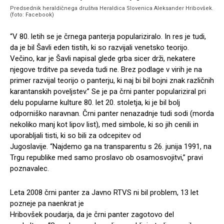
Predsednik heraldičnega društva Heraldica Slovenica Aleksander Hribovšek.
(foto: Facebook)
“V 80. letih se je črnega panterja populariziralo. In res je tudi,
da je bil Šavli eden tistih, ki so razvijali venetsko teorijo.
Večino, kar je Šavli napisal glede grba sicer drži, nekatere
njegove trditve pa seveda tudi ne. Brez podlage v virih je na
primer razvijal teorijo o panterju, ki naj bi bil bojni znak različnih
karantanskih poveljstev.” Se je pa črni panter populariziral pri
delu popularne kulture 80. let 20. stoletja, ki je bil bolj
odporniško naravnan. Črni panter nenazadnje tudi sodi (morda
nekoliko manj kot lipov list), med simbole, ki so jih cenili in
uporabljali tisti, ki so bili za odcepitev od
Jugoslavije. “Najdemo ga na transparentu s 26. junija 1991, na
Trgu republike med samo proslavo ob osamosvojitvi,” pravi
poznavalec.
Leta 2008 črni panter za Javno RTVS ni bil problem, 13 let
pozneje pa naenkrat je
Hribovšek poudarja, da je črni panter zagotovo del