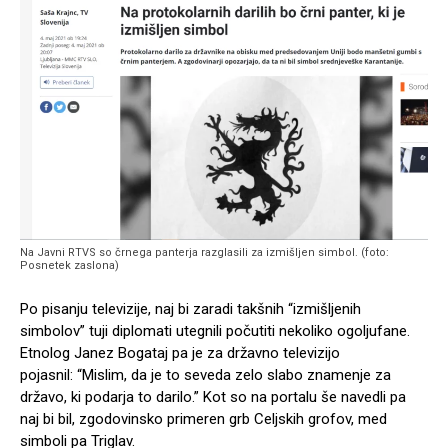
Na Javni RTVS so črnega panterja razglasili za izmišljen simbol. (foto:
Posnetek zaslona)
Po pisanju televizije, naj bi zaradi takšnih “izmišljenih
simbolov” tuji diplomati utegnili počutiti nekoliko ogoljufane.
Etnolog Janez Bogataj pa je za državno televizijo
pojasnil: “Mislim, da je to seveda zelo slabo znamenje za
državo, ki podarja to darilo.” Kot so na portalu še navedli pa
naj bi bil, zgodovinsko primeren grb Celjskih grofov, med
simboli pa Triglav.