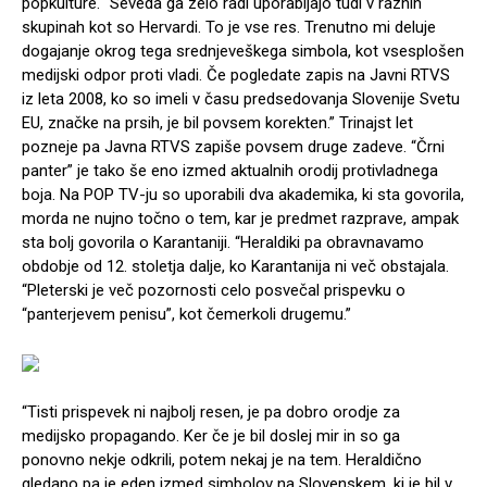
popkulture. “Seveda ga zelo radi uporabljajo tudi v raznih
skupinah kot so Hervardi. To je vse res. Trenutno mi deluje
dogajanje okrog tega srednjeveškega simbola, kot vsesplošen
medijski odpor proti vladi. Če pogledate zapis na Javni RTVS
iz leta 2008, ko so imeli v času predsedovanja Slovenije Svetu
EU, značke na prsih, je bil povsem korekten.” Trinajst let
pozneje pa Javna RTVS zapiše povsem druge zadeve. “Črni
panter” je tako še eno izmed aktualnih orodij protivladnega
boja. Na POP TV-ju so uporabili dva akademika, ki sta govorila,
morda ne nujno točno o tem, kar je predmet razprave, ampak
sta bolj govorila o Karantaniji. “Heraldiki pa obravnavamo
obdobje od 12. stoletja dalje, ko Karantanija ni več obstajala.
“Pleterski je več pozornosti celo posvečal prispevku o
“panterjevem penisu”, kot čemerkoli drugemu.”
“Tisti prispevek ni najbolj resen, je pa dobro orodje za
medijsko propagando. Ker če je bil doslej mir in so ga
ponovno nekje odkrili, potem nekaj je na tem. Heraldično
gledano pa je eden izmed simbolov na Slovenskem, ki je bil v