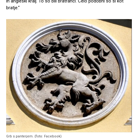
in angleški kralj. To so bili bratranci. Celo podobni so si kot
bratje.”
Grb s panterjem. (foto: Facebook)