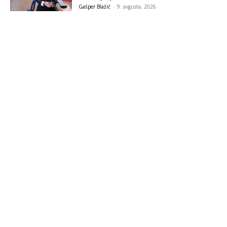
Gašper Blažič
-
9. avgusta, 2026