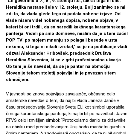
“Če govorimo o 7., 8., 9. stoletju itd., takrat tega ni bilo.
Heraldika nastane šele v 12. stoletju. Bolj zanimivo se mi
zdi to, da vlada glede tega ni podala nobene izjave. Od
vlade nisem videl nobenega dopisa, nobene objave, v
kateri bi oni trdili, da so naredili kakšnega karantanskega
panterja. Videli pa smo domneve, mislim da je s tem začel
POP TV: po mojem mnenju so polagali besede v usta
nekomu, ki tega ni nikoli izrekel,” se je na podtikanje vladi
odzval Aleksander Hribovšek, predsednik Društva
Heraldica Slovenica, ki se z grbi profesionalno ukvarja.
Ob tem je še navedel, da se je panter na območju
Slovenije tekom stoletij pojavljal in je povezan s tem
območjem.
V javnosti se znova pojavljajo zavajajoče, občasno celo
amaterske navedbe o tem, da naj bi vlada Janeza Janše v
času predsedovanja Slovenije Svetu EU, kot simbol uporabila
črnega karantanskega panterja, ki naj bi bil po navedbah Javne
RTVS celo izmišljen simbol: “Protokolarno darilo za državnike
na obisku med predsedovanjem Uniji bodo manšetni gumbi s
črnim panterjem. A zgodovinarji opozarjajo, da ta ni bil simbol