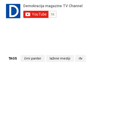
TAGS
črni panter
lažnivi mediji
rtv