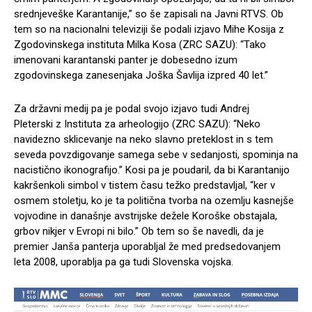
srednjeveške Karantanije,” so še zapisali na Javni RTVS. Ob
tem so na nacionalni televiziji še podali izjavo Mihe Kosija z
Zgodovinskega instituta Milka Kosa (ZRC SAZU): “Tako
imenovani karantanski panter je dobesedno izum
zgodovinskega zanesenjaka Joška Šavlija izpred 40 let.”
Za državni medij pa je podal svojo izjavo tudi Andrej
Pleterski z Instituta za arheologijo (ZRC SAZU): “Neko
navidezno sklicevanje na neko slavno preteklost in s tem
seveda povzdigovanje samega sebe v sedanjosti, spominja na
nacistično ikonografijo.” Kosi pa je poudaril, da bi Karantanijo
kakršenkoli simbol v tistem času težko predstavljal, “ker v
osmem stoletju, ko je ta politična tvorba na ozemlju kasnejše
vojvodine in današnje avstrijske dežele Koroške obstajala,
grbov nikjer v Evropi ni bilo.” Ob tem so še navedli, da je
premier Janša panterja uporabljal že med predsedovanjem
leta 2008, uporablja pa ga tudi Slovenska vojska.