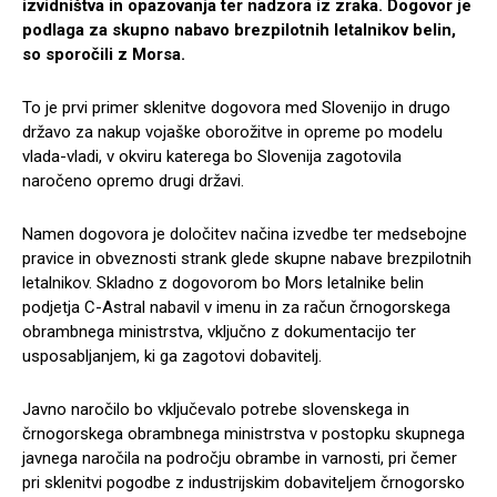
izvidništva in opazovanja ter nadzora iz zraka. Dogovor je
podlaga za skupno nabavo brezpilotnih letalnikov belin,
so sporočili z Morsa.
To je prvi primer sklenitve dogovora med Slovenijo in drugo
državo za nakup vojaške oborožitve in opreme po modelu
vlada-vladi, v okviru katerega bo Slovenija zagotovila
naročeno opremo drugi državi.
Namen dogovora je določitev načina izvedbe ter medsebojne
pravice in obveznosti strank glede skupne nabave brezpilotnih
letalnikov. Skladno z dogovorom bo Mors letalnike belin
podjetja C-Astral nabavil v imenu in za račun črnogorskega
obrambnega ministrstva, vključno z dokumentacijo ter
usposabljanjem, ki ga zagotovi dobavitelj.
Javno naročilo bo vključevalo potrebe slovenskega in
črnogorskega obrambnega ministrstva v postopku skupnega
javnega naročila na področju obrambe in varnosti, pri čemer
pri sklenitvi pogodbe z industrijskim dobaviteljem črnogorsko