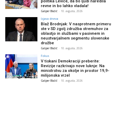
politika Levice, da bo ljudi naredila
revne in bo lahko vladala!
Gašper Blažič
-
10. avgusta, 2026
Izjava dneva
Blaž Brodnjak: V nasprotnem primeru
ste v SD zgolj združba stremuhov za
oblastjo in službami v pasivnem in
neustvarjalnem segmentu slovenske
družbe
Gašper Blažič
-
10. avgusta, 2026
Fokus
V tiskani Demokraciji preberite:
Revizije razkrivajo nove luknje: Na
ministrstvu za okolje in prostor 19,9-
milijonska vrzel
Gašper Blažič
-
10. avgusta, 2026