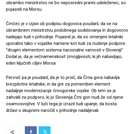
obrambo ministrstvo ne bo neposredni pravni udeleženec, so
pojasnili na Morsu.
Črnčec je v izjavi ob podpisu dogovora poudaril, da se na
obrambnem ministrstvu podobnega sodelovanja in dogovorov
nadejajo tudi v prihodnje. Pojasnil je, da so omenjeni letalniki
uporabni tako v vojaške namene kot tudi za nudenje podpore
“drugim elementom sistema nacionalne varnosti v Sloveniji”.
Dodal je, da je večnamenskost zmogljivosti, ki jih nabavljajo,
eden ključnih ciljev Morsa.
Perović pa je poudaril, da je to prvič, da Črna gora nabavlja
brezpilotne letalnike, in da gre za pomemben element
nadaljnje modernizacije črnogorske vojske. Ob tem se je
zahvalil za podporo, ki jo Slovenija Črni gori nudi že od njene
osamosvojitve. V luči tega je izrazil tudi upanje, da bosta
državi s skupnimi naročili v prihodnje nadaljevali.