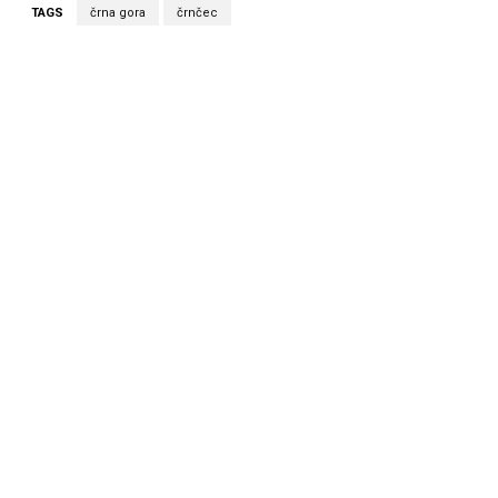
TAGS
črna gora
črnčec