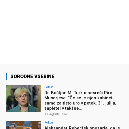
SORODNE VSEBINE
Fokus
Dr. Boštjan M. Turk o nesreči Pirc
Musarjeve: “Če se je njen kabinet
samo za tisto uro v petek, 31. julija,
zapletel v takšne...
10. avgusta, 2026
Fokus
Aleksander Reberšek opozarja, da je