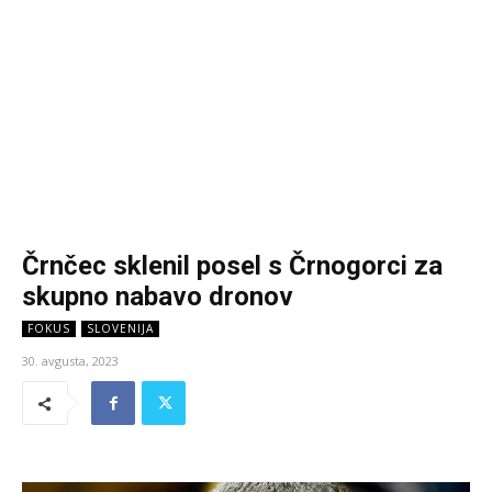
Črnčec sklenil posel s Črnogorci za
skupno nabavo dronov
FOKUS
SLOVENIJA
30. avgusta, 2023