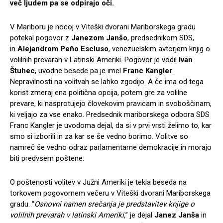
več ljudem pa se odpirajo oči.
V Mariboru je nocoj v Viteški dvorani Mariborskega gradu
potekal pogovor z
Janezom Janšo
, predsednikom SDS,
in
Alejandrom Peño Escluso
, venezuelskim avtorjem knjig o
volilnih prevarah v Latinski Ameriki. Pogovor je vodil
Ivan
Štuhec
, uvodne besede pa je imel
Franc Kangler
.
Nepravilnosti na volitvah se lahko zgodijo. A če ima od tega
korist zmeraj ena politična opcija, potem gre za volilne
prevare, ki nasprotujejo človekovim pravicam in svoboščinam,
ki veljajo za vse enako. Predsednik mariborskega odbora SDS
Franc Kangler je uvodoma dejal, da si v prvi vrsti želimo to, kar
smo si izborili in za kar se še vedno borimo. Volitve so
namreč še vedno odraz parlamentarne demokracije in morajo
biti predvsem poštene.
O poštenosti volitev v Južni Ameriki je tekla beseda na
torkovem pogovornem večeru v Viteški dvorani Mariborskega
gradu. “
Osnovni namen srečanja je predstavitev knjige o
volilnih prevarah v latinski Ameriki,
” je dejal
Janez Janša
in