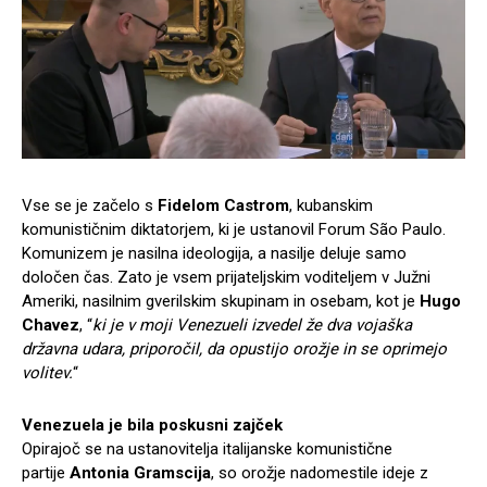
Vse se je začelo s
Fidelom Castrom
, kubanskim
komunističnim diktatorjem, ki je ustanovil Forum São Paulo.
Komunizem je nasilna ideologija, a nasilje deluje samo
določen čas. Zato je vsem prijateljskim voditeljem v Južni
Ameriki, nasilnim gverilskim skupinam in osebam, kot je
Hugo
Chavez
, “
ki je v moji Venezueli izvedel že dva vojaška
državna udara, priporočil, da opustijo orožje in se oprimejo
volitev.
“
Venezuela je bila poskusni zajček
Opirajoč se na ustanovitelja italijanske komunistične
partije
Antonia Gramscija
, so orožje nadomestile ideje z