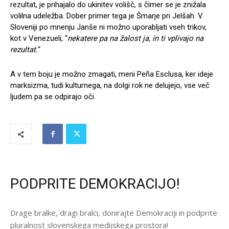
rezultat, je prihajalo do ukinitev volišč, s čimer se je znižala
volilna udeležba. Dober primer tega je Šmarje pri Jelšah. V
Sloveniji po mnenju Janše ni možno uporabljati vseh trikov,
kot v Venezueli, “
nekatere pa na žalost ja, in ti vplivajo na
rezultat.
“
A v tem boju je možno zmagati, meni Peña Esclusa, ker ideje
marksizma, tudi kulturnega, na dolgi rok ne delujejo, vse več
ljudem pa se odpirajo oči.
PODPRITE DEMOKRACIJO!
Drage bralke, dragi bralci, donirajte Demokraciji in podprite
pluralnost slovenskega medijskega prostora!