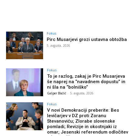
Fokus
Pirc Musarjevi grozi ustavna obtožba
5. avgusta, 2026
Fokus
To je razlog, zakaj je Pirc Musarjeva
še naprej na “navadnem dopustu” in
ni šla na “bolniško”
Gašper Blažič
-
5. avgusta, 2026
Fokus
V novi Demokraciji preberite: Bes
levičarjev v DZ proti Zoranu
Stevanoviću; Zlorabe slovenske
pomladi; Revizije in okostnjaki iz
omar; Jesenski referendum odločitev