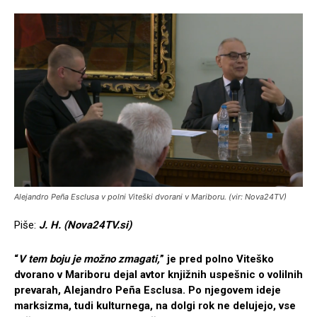
Alejandro Peña Esclusa v polni Viteški dvorani v Mariboru. (vir: Nova24TV)
Piše:
J. H. (Nova24TV.si)
“
V tem boju je možno zmagati,
” je pred polno Viteško
dvorano v Mariboru dejal avtor knjižnih uspešnic o volilnih
prevarah, Alejandro Peña Esclusa. Po njegovem ideje
marksizma, tudi kulturnega, na dolgi rok ne delujejo, vse