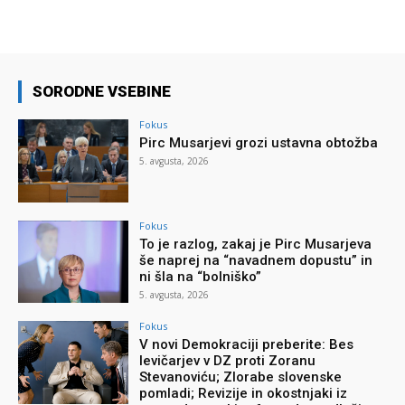
SORODNE VSEBINE
Fokus
Pirc Musarjevi grozi ustavna obtožba
5. avgusta, 2026
Fokus
To je razlog, zakaj je Pirc Musarjeva
še naprej na “navadnem dopustu” in
ni šla na “bolniško”
5. avgusta, 2026
Fokus
V novi Demokraciji preberite: Bes
levičarjev v DZ proti Zoranu
Stevanoviću; Zlorabe slovenske
pomladi; Revizije in okostnjaki iz