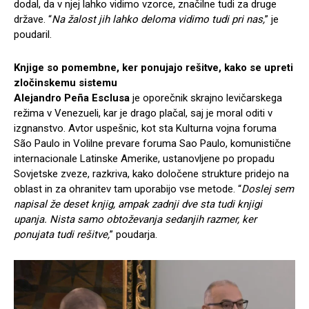
dodal, da v njej lahko vidimo vzorce, značilne tudi za druge
države. “
Na žalost jih lahko deloma vidimo tudi pri nas,
” je
poudaril.
Knjige so pomembne, ker ponujajo rešitve, kako se upreti
zločinskemu sistemu
Alejandro Peña Esclusa
je oporečnik skrajno levičarskega
režima v Venezueli, kar je drago plačal, saj je moral oditi v
izgnanstvo. Avtor uspešnic, kot sta Kulturna vojna foruma
São Paulo in Volilne prevare foruma Sao Paulo, komunistične
internacionale Latinske Amerike, ustanovljene po propadu
Sovjetske zveze, razkriva, kako določene strukture pridejo na
oblast in za ohranitev tam uporabijo vse metode. “
Doslej sem
napisal že deset knjig, ampak zadnji dve sta tudi knjigi
upanja. Nista samo obtoževanja sedanjih razmer, ker
ponujata tudi rešitve,
” poudarja.