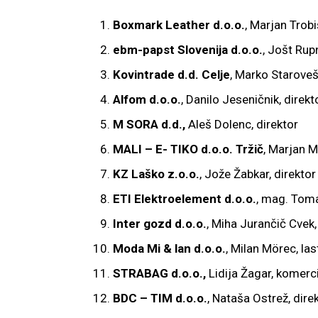
Boxmark Leather d.o.o.
, Marjan Trobi
ebm-papst Slovenija d.o.o.
, Jošt Rupn
Kovintrade d.d. Celje
, Marko Staroveš
Alfom d.o.o.
, Danilo Jeseničnik, direkt
M SORA d.d.,
Aleš Dolenc, direktor
MALI – E- TIKO d.o.o. Tržič
, Marjan Ma
KZ Laško z.o.o.
, Jože Žabkar, direktor
ETI Elektroelement d.o.o.
, mag. Toma
Inter gozd d.o.o.
, Miha Jurančič Cvek,
Moda Mi & lan d.o.o.
, Milan Mörec, las
STRABAG d.o.o.,
Lidija Žagar, komerci
BDC – TIM d.o.o.
, Nataša Ostrež, dire