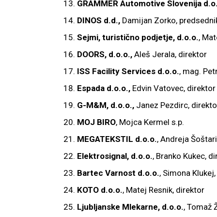
GRAMMER Automotive Slovenija d.o.
DINOS d.d.,
Damijan Zorko, predsedni
Sejmi, turistično podjetje, d.o.o.
, Mat
DOORS, d.o.o.,
Aleš Jerala, direktor
ISS Facility Services d.o.o.
, mag. Petr
Espada d.o.o.,
Edvin Vatovec, direktor
G-M&M, d.o.o.,
Janez Pezdirc, direkto
MOJ BIRO
, Mojca Kermel s.p.
MEGATEKSTIL d.o.o.
, Andreja Šoštari
Elektrosignal, d.o.o.
, Branko Kukec, di
Bartec Varnost d.o.o.
, Simona Klukej,
KOTO d.o.o.
, Matej Resnik, direktor
Ljubljanske Mlekarne, d.o.o.
, Tomaž Ž