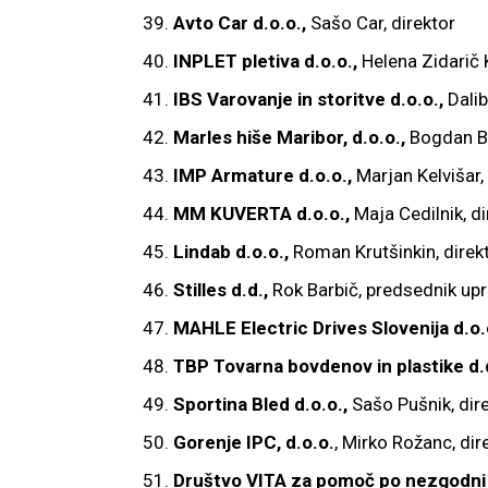
Avto Car d.o.o.,
Sašo Car, direktor
INPLET pletiva d.o.o.,
Helena Zidarič K
IBS Varovanje in storitve d.o.o.,
Dalib
Marles hiše Maribor, d.o.o.,
Bogdan Bo
IMP Armature d.o.o.,
Marjan Kelvišar,
MM KUVERTA d.o.o.,
Maja Cedilnik, di
Lindab d.o.o.,
Roman Krutšinkin, direk
Stilles d.d.,
Rok Barbič, predsednik up
MAHLE Electric Drives Slovenija d.o.
TBP Tovarna bovdenov in plastike d.d
Sportina Bled d.o.o.,
Sašo Pušnik, dir
Gorenje IPC, d.o.o.
, Mirko Rožanc, dir
Društvo VITA za pomoč po nezgodni