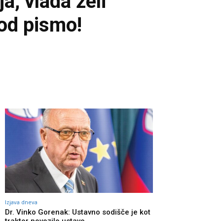
a, vlada želi
pod pismo!
Izjava dneva
Dr. Vinko Gorenak: Ustavno sodišče je kot