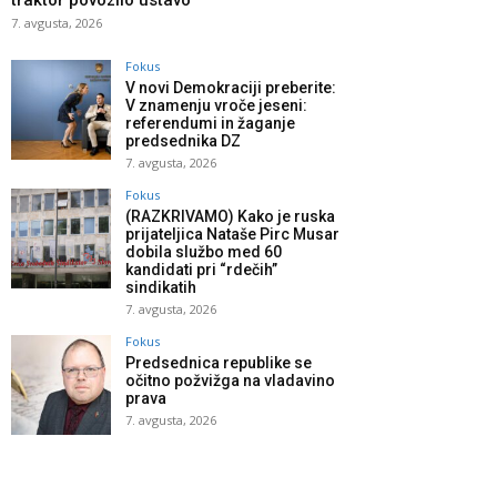
traktor povozilo ustavo
7. avgusta, 2026
Fokus
V novi Demokraciji preberite:
V znamenju vroče jeseni:
referendumi in žaganje
predsednika DZ
7. avgusta, 2026
Fokus
(RAZKRIVAMO) Kako je ruska
prijateljica Nataše Pirc Musar
dobila službo med 60
kandidati pri “rdečih”
sindikatih
7. avgusta, 2026
Fokus
Predsednica republike se
očitno požvižga na vladavino
prava
7. avgusta, 2026