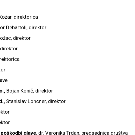
ožar, direktorica
or Debartoli, direktor
žac, direktor
 direktor
rektorica
tor
rave
o.,
Bojan Konič, direktor
.,
Stanislav Loncner, direktor
ektor
ektor
 poškodbi glave
, dr. Veronika Trdan, predsednica društva