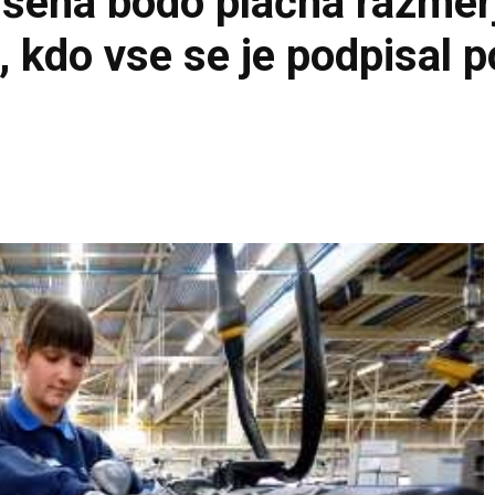
ušena bodo plačna razmerj
, kdo vse se je podpisal 