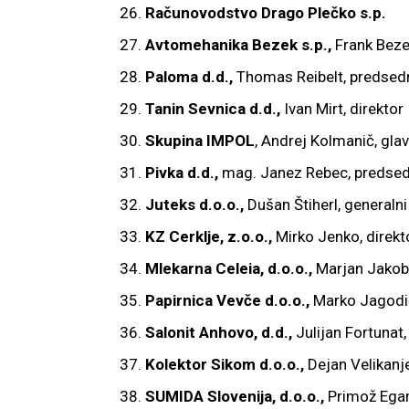
Računovodstvo Drago Plečko
s.p.
Avtomehanika Bezek s.p.,
Frank Bez
Paloma d.d.,
Thomas Reibelt, predsedn
Tanin Sevnica d.d.,
Ivan Mirt, direktor
Skupina IMPOL
, Andrej Kolmanič, glav
Pivka d.d.,
mag. Janez Rebec, predsed
Juteks d.o.o.,
Dušan Štiherl, generalni
KZ Cerklje, z.o.o.,
Mirko Jenko, direkt
Mlekarna Celeia, d.o.o.,
Marjan Jakob,
Papirnica Vevče d.o.o.,
Marko Jagodič
Salonit Anhovo, d.d.,
Julijan Fortunat
Kolektor Sikom d.o.o.,
Dejan Velikanje
SUMIDA Slovenija, d.o.o.,
Primož Egart