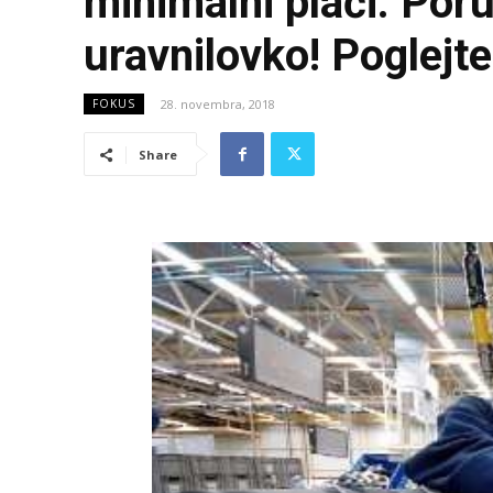
minimalni plači: Por
uravnilovko! Poglejte
28. novembra, 2018
FOKUS
Share