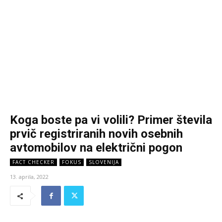
Koga boste pa vi volili? Primer števila
prvič registriranih novih osebnih
avtomobilov na električni pogon
FACT CHECKER
FOKUS
SLOVENIJA
13. aprila, 2022